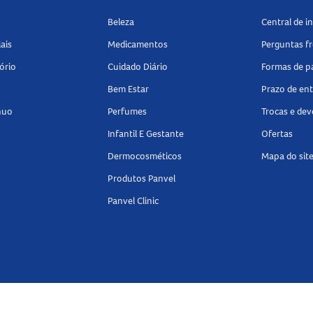
Beleza
Central de 
ais
Medicamentos
Perguntas f
ório
Cuidado Diário
Formas de 
mover manchas
Bem Estar
Prazo de en
nuo
Perfumes
Trocas e de
endido em unidade.
Infantil E Gestante
Ofertas
Dermocosméticos
Mapa do sit
na Panvel Farmácias e encontre tudo o que precisa para mais pro
Produtos Panvel
Panvel Clinic