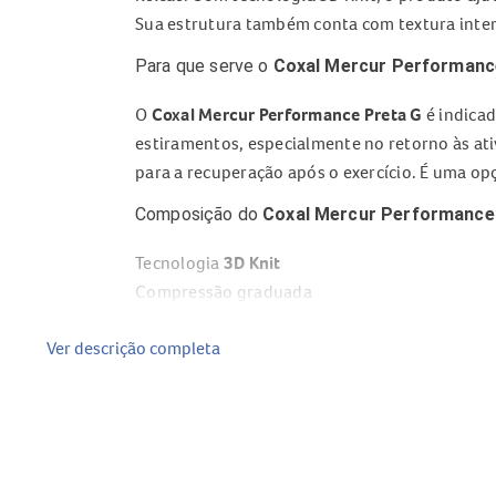
Sua estrutura também conta com textura intern
Para que serve o
Coxal Mercur Performanc
O
Coxal Mercur Performance Preta G
é indicad
estiramentos, especialmente no retorno às ati
para a recuperação após o exercício. É uma op
Composição do
Coxal Mercur Performance
Tecnologia
3D Knit
Compressão graduada
Textura interna antiderrapante
Ver descrição completa
Estrutura bilateral
Cor preta
Benefícios do
Coxal Mercur Performance P
Ajuda a proteger e estabilizar a musculatura d
Auxilia na prevenção de lesões durante a práti