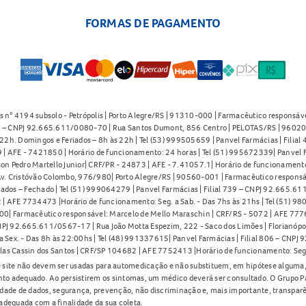
FORMAS DE PAGAMENTO
s n° 4194 subsolo - Petrópolis | Porto Alegre/RS | 91310-000 | Farmacêutico responsáve
91 – CNPJ 92.665.611/0080-70 | Rua Santos Dumont, 856 Centro | PELOTAS/RS | 96020-
2h. Domingos e Feriados – 8h às 22h | Tel (53) 999505659 | Panvel Farmácias | Filia
| AFE - 7421850 | Horário de funcionamento: 24 horas | Tel (51) 995672339| Panvel F
on Pedro Martello Junior| CRF/PR - 24873 | AFE - 7.41057.1| Horário de funcionamento: 
. Cristóvão Colombo, 976/980| Porto Alegre/RS | 90560-001 | Farmacêutico responsáve
iados – Fechado | Tel (51) 999064279 | Panvel Farmácias | Filial 739 – CNPJ 92.665.6
| AFE 7734473 |Horário de funcionamento: Seg. a Sab. - Das 7hs às 21hs | Tel (51) 9
0| Farmacêutico responsável: Marcelo de Mello Maraschin | CRF/RS - 5072 | AFE 77760
NPJ 92.665.611/0567-17 | Rua João Motta Espezim, 222 - Saco dos Limões | Florianópo
ex. - Das 8h às 22:00hs | Tel (48) 991337615| Panvel Farmácias | Filial 806 – CNPJ 
las Cassin dos Santos | CRF/SP 104682 | AFE 7752413 |Horário de funcionamento: Seg
 site não devem ser usadas para automedicação e não substituem, em hipótese alguma, 
nto adequado. Ao persistirem os sintomas, um médico deverá ser consultado. O Grupo P
lidade de dados, segurança, prevenção, não discriminação e, mais importante, transpar
adequada com a finalidade da sua coleta.