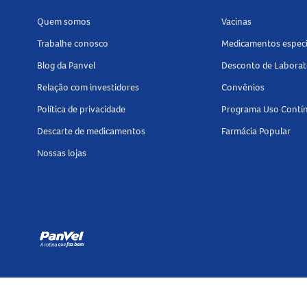
Seque na sombra
Não lave ou seque em máquina
Quem somos
Vacinas
Não limpe a seco
Trabalhe conosco
Medicamentos especi
Não passe a ferro
Blog da Panvel
Desconto de Laborat
Não utilize produtos à base de cloro para re
Relação com investidores
Convênios
Tamanho do produto
Política de privacidade
Programa Uso Contí
O produto está disponível no tamanho
G
e é v
Descarte de medicamentos
Farmácia Popular
Nossas lojas
Veja também outros itens da categoria
Coxal
esportiva.