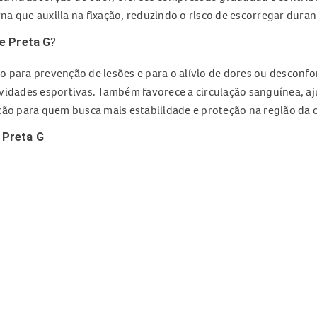
a que auxilia na fixação, reduzindo o risco de escorregar duran
e Preta G
?
o para prevenção de lesões e para o alívio de dores ou desconf
vidades esportivas. Também favorece a circulação sanguínea, aju
ção para quem busca mais estabilidade e proteção na região da c
 Preta G
reta G
a coxa
ca esportiva