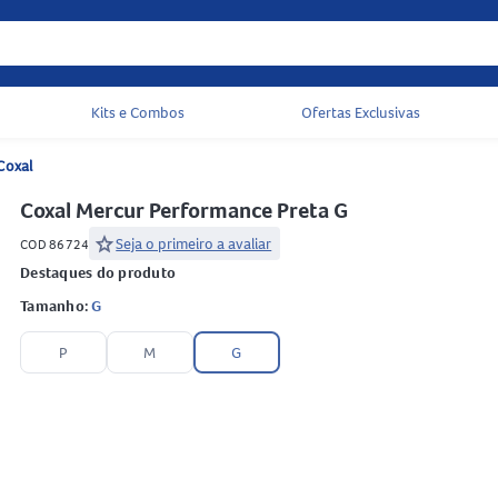
Kits e Combos
Ofertas Exclusivas
Acessos rápidos do cabeçalho
Coxal
Coxal Mercur Performance Preta G
star
Seja o primeiro a avaliar
COD 86724
Destaques do produto
Tamanho:
G
P
M
G