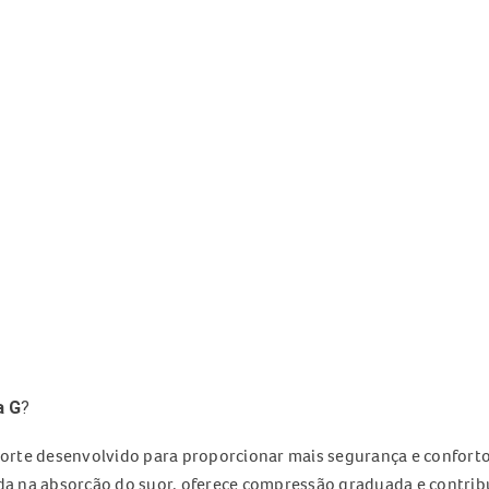
a G
?
rte desenvolvido para proporcionar mais segurança e conforto 
uda na absorção do suor, oferece compressão graduada e contribu