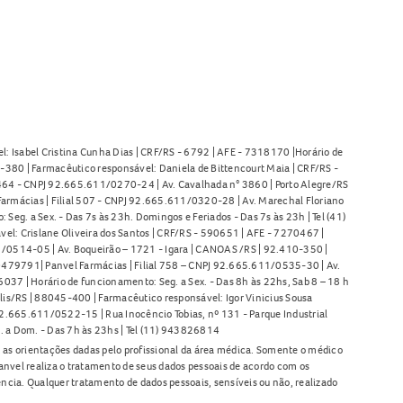
l: Isabel Cristina Cunha Dias | CRF/RS - 6792 | AFE - 7318170 |Horário de
380 | Farmacêutico responsável: Daniela de Bittencourt Maia | CRF/RS -
l 464 - CNPJ 92.665.611/0270-24 | Av. Cavalhada n° 3860 | Porto Alegre/RS
armácias | Filial 507 - CNPJ 92.665.611/0320-28 | Av. Marechal Floriano
Seg. a Sex. - Das 7s às 23h. Domingos e Feriados - Das 7s às 23h | Tel (41)
l: Crislane Oliveira dos Santos | CRF/RS - 590651 | AFE - 7270467 |
11/0514-05 | Av. Boqueirão – 1721 - Igara | CANOAS /RS | 92.410-350 |
80479791| Panvel Farmácias | Filial 758 – CNPJ 92.665.611/0535-30 | Av.
37 | Horário de funcionamento: Seg. a Sex. - Das 8h às 22hs, Sab 8 – 18 h
lis/RS | 88045-400 | Farmacêutico responsável: Igor Vinicius Sousa
92.665.611/0522-15 | Rua Inocêncio Tobias, nº 131 - Parque Industrial
. a Dom. - Das 7h às 23hs | Tel (11) 943826814
as orientações dadas pelo profissional da área médica. Somente o médico
anvel realiza o tratamento de seus dados pessoais de acordo com os
ência. Qualquer tratamento de dados pessoais, sensíveis ou não, realizado