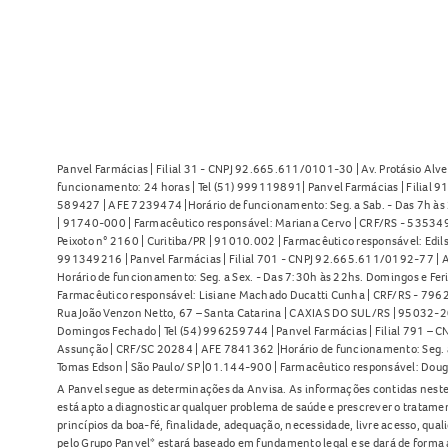
Panvel Farmácias | Filial 31 - CNPJ 92.665.611/0101-30 | Av. Protásio Alve
funcionamento: 24 horas | Tel (51) 999119891| Panvel Farmácias | Filial 
589427 | AFE 7239474 |Horário de funcionamento: Seg. a Sab. - Das 7h às 2
| 91740-000 | Farmacêutico responsável: Mariana Cervo | CRF/RS - 535349 
Peixoto n° 2160 | Curitiba/PR | 91010.002 | Farmacêutico responsável: Edils
991349216 | Panvel Farmácias | Filial 701 - CNPJ 92.665.611/0192-77 | Av
Horário de funcionamento: Seg. a Sex. - Das 7:30h às 22hs. Domingos e Fer
Farmacêutico responsável: Lisiane Machado Ducatti Cunha | CRF/RS - 7962 
Rua João Venzon Netto, 67 – Santa Catarina | CAXIAS DO SUL/RS | 95032-20
Domingos Fechado | Tel (54) 996259744 | Panvel Farmácias | Filial 791 – C
Assunção | CRF/SC 20284 | AFE 7841362 |Horário de funcionamento: Seg. a S
Tomas Edson | São Paulo/ SP |01.144-900 | Farmacêutico responsável: Doug
A Panvel segue as determinações da Anvisa. As informações contidas neste
está apto a diagnosticar qualquer problema de saúde e prescrever o tratame
princípios da boa-fé, finalidade, adequação, necessidade, livre acesso, qua
pelo Grupo Panvel* estará baseado em fundamento legal e se dará de forma 