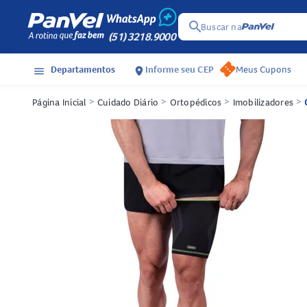
search
Buscar na
(51) 3218.9000
Departamentos
Informe seu CEP
Meus Cupons
menu
location_on
Página Inicial
>
Cuidado Diário
>
Ortopédicos
>
Imobilizadores
>