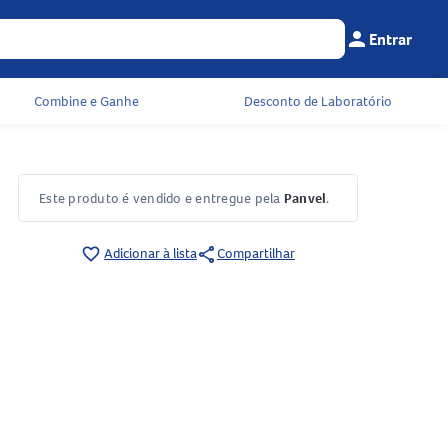
person
Entrar
Menu do cliente
Seu c
Combine e Ganhe
Desconto de Laboratório
Este produto é vendido e entregue pela
Panvel
.
share
favorite_border
Adicionar à lista
Compartilhar