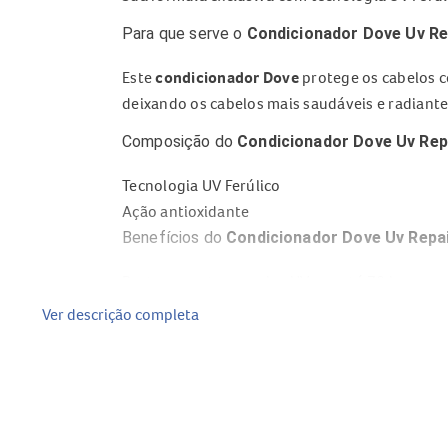
Para que serve o
Condicionador Dove Uv Re
Este
condicionador Dove
protege os cabelos co
deixando os cabelos mais saudáveis e radiante
Composição do
Condicionador Dove Uv Repa
Tecnologia UV Ferúlico
Ação antioxidante
Benefícios do
Condicionador Dove Uv Repai
Protege contra os raios UV por até 70 horas.
Reverte danos solares nos cabelos.
Ver descrição completa
Fortalece os fios e mantém a aparência saudáv
Garante até 10 vezes mais brilho.
Promove ação antioxidante e revitalização.
Modo de uso do
Condicionador Dove Uv Rep