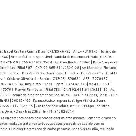
l: Isabel Cristina Cunha Dias | CRF/RS - 6792 | AFE - 7318170 |Horário de
380 | Farmacêutico responsável: Daniela de Bittencourt Maia | CRF/RS -
l 464 - CNPJ 92.665.611/0270-24 | Av. Cavalhada n° 3860 | Porto Alegre/RS
armácias | Filial 507 - CNPJ 92.665.611/0320-28 | Av. Marechal Floriano
Seg. a Sex. - Das 7s às 23h. Domingos e Feriados - Das 7s às 23h | Tel (41)
l: Crislane Oliveira dos Santos | CRF/RS - 590651 | AFE - 7270467 |
11/0514-05 | Av. Boqueirão – 1721 - Igara | CANOAS /RS | 92.410-350 |
80479791| Panvel Farmácias | Filial 758 – CNPJ 92.665.611/0535-30 | Av.
37 | Horário de funcionamento: Seg. a Sex. - Das 8h às 22hs, Sab 8 – 18 h
lis/RS | 88045-400 | Farmacêutico responsável: Igor Vinicius Sousa
92.665.611/0522-15 | Rua Inocêncio Tobias, nº 131 - Parque Industrial
. a Dom. - Das 7h às 23hs | Tel (11) 943826814
as orientações dadas pelo profissional da área médica. Somente o médico
anvel realiza o tratamento de seus dados pessoais de acordo com os
ência. Qualquer tratamento de dados pessoais, sensíveis ou não, realizado