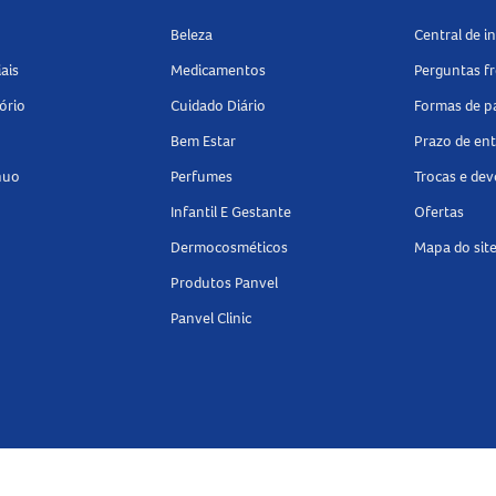
Beleza
Central de 
ais
Medicamentos
Perguntas f
ório
Cuidado Diário
Formas de 
Bem Estar
Prazo de en
nuo
Perfumes
Trocas e de
Infantil E Gestante
Ofertas
Dermocosméticos
Mapa do sit
Produtos Panvel
Panvel Clinic