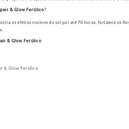
pair & Glow Ferúlico
?
ntra os efeitos nocivos do sol por até 70 horas, fortalece os fios
s.
ir & Glow Ferúlico
r & Glow Ferúlico
el.
air & Glow Ferúlico