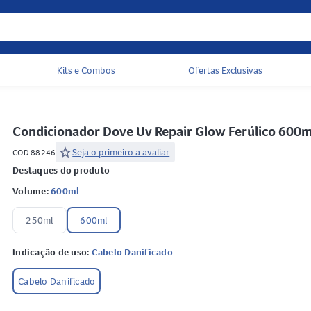
Kits e Combos
Ofertas Exclusivas
Acessos rápidos do cabeçalho
Condicionador Dove Uv Repair Glow Ferúlico 60
star
Seja o primeiro a avaliar
COD 88246
Destaques do produto
Volume:
600ml
250ml
600ml
Indicação de uso:
Cabelo Danificado
Cabelo Danificado