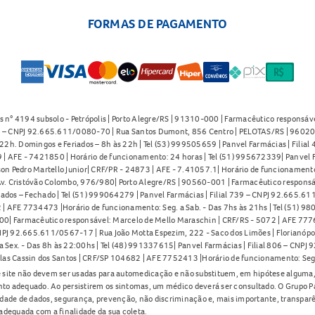
FORMAS DE PAGAMENTO
s n° 4194 subsolo - Petrópolis | Porto Alegre/RS | 91310-000 | Farmacêutico responsáve
91 – CNPJ 92.665.611/0080-70 | Rua Santos Dumont, 856 Centro | PELOTAS/RS | 96020-
2h. Domingos e Feriados – 8h às 22h | Tel (53) 999505659 | Panvel Farmácias | Filia
| AFE - 7421850 | Horário de funcionamento: 24 horas | Tel (51) 995672339| Panvel F
on Pedro Martello Junior| CRF/PR - 24873 | AFE - 7.41057.1| Horário de funcionamento: 
. Cristóvão Colombo, 976/980| Porto Alegre/RS | 90560-001 | Farmacêutico responsáve
iados – Fechado | Tel (51) 999064279 | Panvel Farmácias | Filial 739 – CNPJ 92.665.6
| AFE 7734473 |Horário de funcionamento: Seg. a Sab. - Das 7hs às 21hs | Tel (51) 9
0| Farmacêutico responsável: Marcelo de Mello Maraschin | CRF/RS - 5072 | AFE 77760
NPJ 92.665.611/0567-17 | Rua João Motta Espezim, 222 - Saco dos Limões | Florianópo
ex. - Das 8h às 22:00hs | Tel (48) 991337615| Panvel Farmácias | Filial 806 – CNPJ 
las Cassin dos Santos | CRF/SP 104682 | AFE 7752413 |Horário de funcionamento: Seg
 site não devem ser usadas para automedicação e não substituem, em hipótese alguma, 
nto adequado. Ao persistirem os sintomas, um médico deverá ser consultado. O Grupo P
lidade de dados, segurança, prevenção, não discriminação e, mais importante, transpar
adequada com a finalidade da sua coleta.