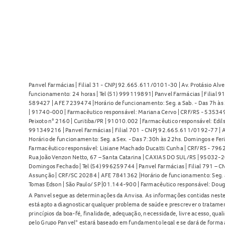
Panvel Farmácias | Filial 31 - CNPJ 92.665.611/0101-30 | Av. Protásio Alve
funcionamento: 24 horas | Tel (51) 999119891| Panvel Farmácias | Filial 
589427 | AFE 7239474 |Horário de funcionamento: Seg. a Sab. - Das 7h às 2
| 91740-000 | Farmacêutico responsável: Mariana Cervo | CRF/RS - 535349 
Peixoto n° 2160 | Curitiba/PR | 91010.002 | Farmacêutico responsável: Edils
991349216 | Panvel Farmácias | Filial 701 - CNPJ 92.665.611/0192-77 | Av
Horário de funcionamento: Seg. a Sex. - Das 7:30h às 22hs. Domingos e Fer
Farmacêutico responsável: Lisiane Machado Ducatti Cunha | CRF/RS - 7962 
Rua João Venzon Netto, 67 – Santa Catarina | CAXIAS DO SUL/RS | 95032-20
Domingos Fechado | Tel (54) 996259744 | Panvel Farmácias | Filial 791 – C
Assunção | CRF/SC 20284 | AFE 7841362 |Horário de funcionamento: Seg. a S
Tomas Edson | São Paulo/ SP |01.144-900 | Farmacêutico responsável: Doug
A Panvel segue as determinações da Anvisa. As informações contidas neste
está apto a diagnosticar qualquer problema de saúde e prescrever o tratame
princípios da boa-fé, finalidade, adequação, necessidade, livre acesso, qua
pelo Grupo Panvel* estará baseado em fundamento legal e se dará de forma 