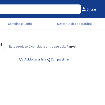
person
Entrar
Menu do cliente
Seu c
Combine e Ganhe
Desconto de Laboratório
0ml
Este produto é vendido e entregue pela
Panvel
.
share
favorite_border
Adicionar à lista
Compartilhar