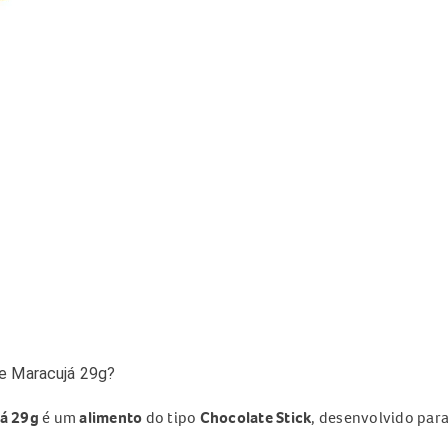
e Maracujá 29g?
á 29g
é um
alimento
do tipo
Chocolate Stick
, desenvolvido par