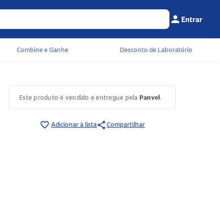
person
Entrar
Menu do cliente
Seu c
Combine e Ganhe
Desconto de Laboratório
Este produto é vendido e entregue pela
Panvel
.
share
favorite_border
Adicionar à lista
Compartilhar