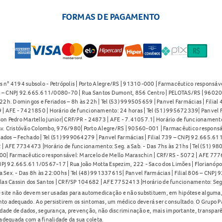
FORMAS DE PAGAMENTO
s n° 4194 subsolo - Petrópolis | Porto Alegre/RS | 91310-000 | Farmacêutico responsáve
91 – CNPJ 92.665.611/0080-70 | Rua Santos Dumont, 856 Centro | PELOTAS/RS | 96020-
2h. Domingos e Feriados – 8h às 22h | Tel (53) 999505659 | Panvel Farmácias | Filia
| AFE - 7421850 | Horário de funcionamento: 24 horas | Tel (51) 995672339| Panvel F
on Pedro Martello Junior| CRF/PR - 24873 | AFE - 7.41057.1| Horário de funcionamento: 
. Cristóvão Colombo, 976/980| Porto Alegre/RS | 90560-001 | Farmacêutico responsáve
iados – Fechado | Tel (51) 999064279 | Panvel Farmácias | Filial 739 – CNPJ 92.665.6
| AFE 7734473 |Horário de funcionamento: Seg. a Sab. - Das 7hs às 21hs | Tel (51) 9
0| Farmacêutico responsável: Marcelo de Mello Maraschin | CRF/RS - 5072 | AFE 77760
NPJ 92.665.611/0567-17 | Rua João Motta Espezim, 222 - Saco dos Limões | Florianópo
ex. - Das 8h às 22:00hs | Tel (48) 991337615| Panvel Farmácias | Filial 806 – CNPJ 
las Cassin dos Santos | CRF/SP 104682 | AFE 7752413 |Horário de funcionamento: Seg
 site não devem ser usadas para automedicação e não substituem, em hipótese alguma, 
nto adequado. Ao persistirem os sintomas, um médico deverá ser consultado. O Grupo P
lidade de dados, segurança, prevenção, não discriminação e, mais importante, transpar
adequada com a finalidade da sua coleta.