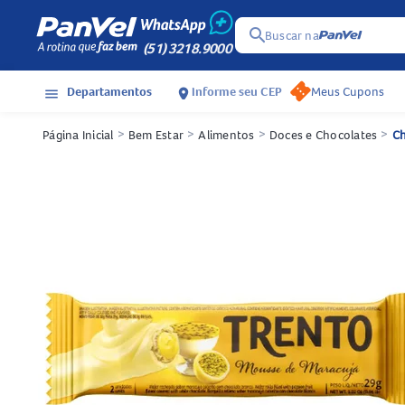
search
Buscar na
(51) 3218.9000
Departamentos
Informe seu CEP
Meus Cupons
menu
location_on
Página Inicial
>
Bem Estar
>
Alimentos
>
Doces e Chocolates
>
Ch