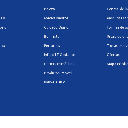
Beleza
Central de 
ais
Medicamentos
Perguntas f
ório
Cuidado Diário
Formas de 
Bem Estar
Prazo de en
nuo
Perfumes
Trocas e de
Infantil E Gestante
Ofertas
Dermocosméticos
Mapa do sit
Produtos Panvel
Panvel Clinic