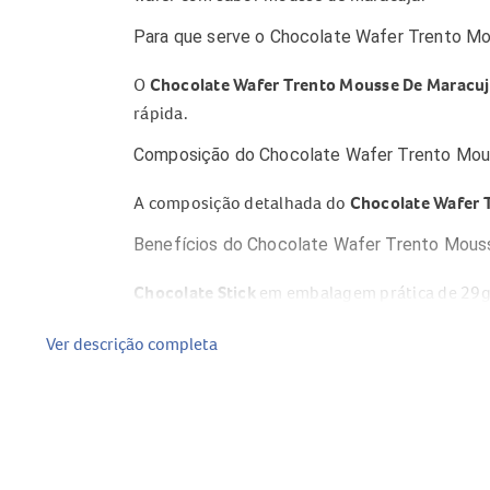
Para que serve o Chocolate Wafer Trento M
O
Chocolate Wafer Trento Mousse De Maracuj
rápida.
Composição do Chocolate Wafer Trento Mou
A composição detalhada do
Chocolate Wafer 
Benefícios do Chocolate Wafer Trento Mous
Chocolate Stick
em embalagem prática de 29g
Sabor mousse de maracujá;
Ver descrição completa
Opção individual para consumo em diferentes
Produto classificado como
alimento
.
Modo de uso do Chocolate Wafer Trento Mo
Consuma o
Chocolate Wafer Trento Mousse D