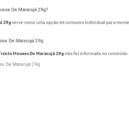
ousse De Maracujá 29g?
á 29g
serve como uma opção de consumo individual para momen
sse De Maracujá 29g
Trento Mousse De Maracujá 29g
não foi informada no conteúdo 
se De Maracujá 29g
;
 momentos do dia;
usse De Maracujá 29g
e Maracujá 29g
conforme preferência, respeitando as orientaç