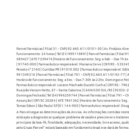
Panvel Farmácias | Filial 31 - CNPJ 92.665.611/0101-30 | Av. Protásio Alve
funcionamento: 24 horas | Tel (51) 999119891| Panvel Farmácias | Filial 
589427 | AFE 7239474 |Horário de funcionamento: Seg. a Sab. - Das 7h às 2
| 91740-000 | Farmacêutico responsável: Mariana Cervo | CRF/RS - 535349 
Peixoto n° 2160 | Curitiba/PR | 91010.002 | Farmacêutico responsável: Edils
991349216 | Panvel Farmácias | Filial 701 - CNPJ 92.665.611/0192-77 | Av
Horário de funcionamento: Seg. a Sex. - Das 7:30h às 22hs. Domingos e Fer
Farmacêutico responsável: Lisiane Machado Ducatti Cunha | CRF/RS - 7962 
Rua João Venzon Netto, 67 – Santa Catarina | CAXIAS DO SUL/RS | 95032-20
Domingos Fechado | Tel (54) 996259744 | Panvel Farmácias | Filial 791 – C
Assunção | CRF/SC 20284 | AFE 7841362 |Horário de funcionamento: Seg. a S
Tomas Edson | São Paulo/ SP |01.144-900 | Farmacêutico responsável: Doug
A Panvel segue as determinações da Anvisa. As informações contidas neste
está apto a diagnosticar qualquer problema de saúde e prescrever o tratame
princípios da boa-fé, finalidade, adequação, necessidade, livre acesso, qua
pelo Grupo Panvel* estará baseado em fundamento legal e se dará de forma 