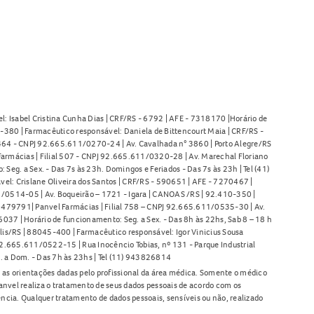
l: Isabel Cristina Cunha Dias | CRF/RS - 6792 | AFE - 7318170 |Horário de
380 | Farmacêutico responsável: Daniela de Bittencourt Maia | CRF/RS -
l 464 - CNPJ 92.665.611/0270-24 | Av. Cavalhada n° 3860 | Porto Alegre/RS
armácias | Filial 507 - CNPJ 92.665.611/0320-28 | Av. Marechal Floriano
Seg. a Sex. - Das 7s às 23h. Domingos e Feriados - Das 7s às 23h | Tel (41)
l: Crislane Oliveira dos Santos | CRF/RS - 590651 | AFE - 7270467 |
11/0514-05 | Av. Boqueirão – 1721 - Igara | CANOAS /RS | 92.410-350 |
80479791| Panvel Farmácias | Filial 758 – CNPJ 92.665.611/0535-30 | Av.
37 | Horário de funcionamento: Seg. a Sex. - Das 8h às 22hs, Sab 8 – 18 h
lis/RS | 88045-400 | Farmacêutico responsável: Igor Vinicius Sousa
92.665.611/0522-15 | Rua Inocêncio Tobias, nº 131 - Parque Industrial
. a Dom. - Das 7h às 23hs | Tel (11) 943826814
as orientações dadas pelo profissional da área médica. Somente o médico
anvel realiza o tratamento de seus dados pessoais de acordo com os
ência. Qualquer tratamento de dados pessoais, sensíveis ou não, realizado