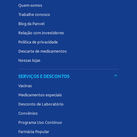
Contém derivados de trigo, leite e soja.
Quem somos
Pode conter traços de castanhas, amendoim e ovos.
Trabalhe conosco
Consumir com moderação dentro de uma alimentação
Blog da Panvel
equilibrada.
Relação com investidores
Tamanho do produto
Política de privacidade
Disponível em embalagem de 25g.
Descarte de medicamentos
Conheça outros produtos da categoria
Nossas lojas
Wafer
na Panvel
Farmácias e encontre tudo o que precisa para adoçar seus
keyboard_arrow_down
SERVIÇOS E DESCONTOS
momentos!
Vacinas
Medicamentos especiais
Desconto de Laboratório
Convênios
Programa Uso Contínuo
Farmácia Popular