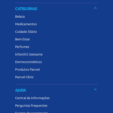
keyboard_arrow_down
CATEGORIAS
Beleza
Medicamentos
Cuidado Diário
Bem Estar
Perfumes
Infantil E Gestante
Dermocosméticos
Produtos Panvel
Panvel Clinic
keyboard_arrow_down
AJUDA
Central de informações
Perguntas frequentes