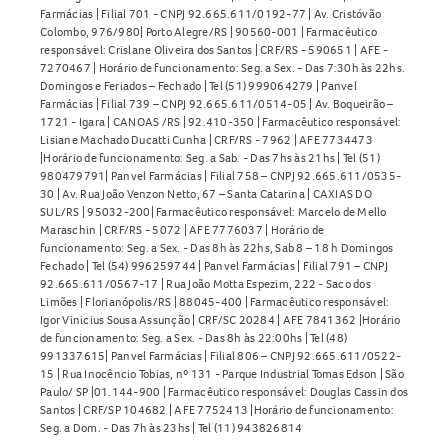
Farmácias | Filial 701 - CNPJ 92.665.611/0192-77 | Av. Cristóvão
Colombo, 976/980| Porto Alegre/RS | 90560-001 | Farmacêutico
responsável: Crislane Oliveira dos Santos | CRF/RS - 590651 | AFE -
7270467 | Horário de funcionamento: Seg. a Sex. - Das 7:30h às 22hs.
Domingos e Feriados – Fechado | Tel (51) 999064279 | Panvel
Farmácias | Filial 739 – CNPJ 92.665.611/0514-05 | Av. Boqueirão –
1721 - Igara | CANOAS /RS | 92.410-350 | Farmacêutico responsável:
Lisiane Machado Ducatti Cunha | CRF/RS - 7962 | AFE 7734473
|Horário de funcionamento: Seg. a Sab. - Das 7hs às 21hs | Tel (51)
980479791| Panvel Farmácias | Filial 758 – CNPJ 92.665.611/0535-
30 | Av. Rua João Venzon Netto, 67 – Santa Catarina | CAXIAS DO
SUL/RS | 95032-200| Farmacêutico responsável: Marcelo de Mello
Maraschin | CRF/RS - 5072 | AFE 7776037 | Horário de
funcionamento: Seg. a Sex. - Das 8h às 22hs, Sab 8 – 18 h Domingos
Fechado | Tel (54) 996259744 | Panvel Farmácias | Filial 791 – CNPJ
92.665.611/0567-17 | Rua João Motta Espezim, 222 - Saco dos
Limões | Florianópolis/RS | 88045-400 | Farmacêutico responsável:
Igor Vinicius Sousa Assunção | CRF/SC 20284 | AFE 7841362 |Horário
de funcionamento: Seg. a Sex. - Das 8h às 22:00hs | Tel (48)
991337615| Panvel Farmácias | Filial 806 – CNPJ 92.665.611/0522-
15 | Rua Inocêncio Tobias, nº 131 - Parque Industrial Tomas Edson | São
Paulo/ SP |01.144-900 | Farmacêutico responsável: Douglas Cassin dos
Santos | CRF/SP 104682 | AFE 7752413 |Horário de funcionamento:
Seg. a Dom. - Das 7h às 23hs | Tel (11) 943826814