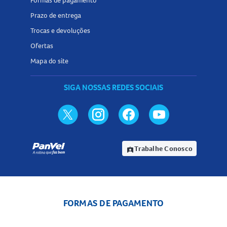
Formas de pagamento
Prazo de entrega
Trocas e devoluções
Ofertas
Mapa do site
SIGA NOSSAS REDES SOCIAIS
Trabalhe Conosco
assignment_ind
FORMAS DE PAGAMENTO