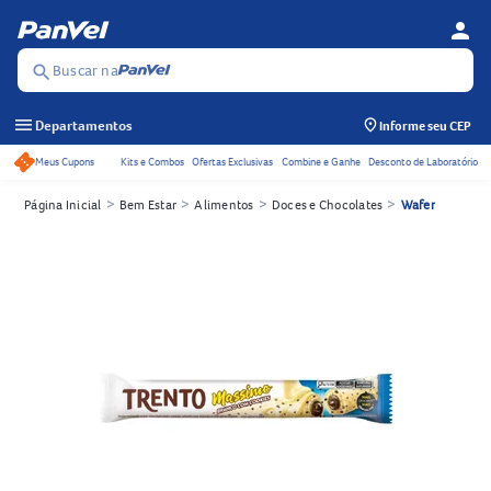
person
Menu d
Se
Buscar na
search
menu
Departamentos
Informe seu CEP
Meus Cupons
Kits e Combos
Ofertas Exclusivas
Combine e Ganhe
Desconto de Laboratório
Acessos rápidos do cabeçalho
>
>
>
>
Página Inicial
Bem Estar
Alimentos
Doces e Chocolates
Wafer