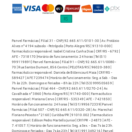
Panvel Farmácias | Filial 31 - CNPJ 92.665.611/0101-30 | Av. Protásio
Alves n° 4194 subsolo - Petrópolis | Porto Alegre/RS | 91310-000 |
Farmacêutico responsável: Isabel Cristina Cunha Dias | CRF/RS - 6792 |
AFE - 7318170 |Horário de funcionamento: 24 horas | Tel (51)
999119891| Panvel Farmácias | Filial 91 – CNPJ 92.665.611/0080-
70 | Rua Santos Dumont, 856 Centro | PELOTAS/RS | 96020-380 |
Farmacêutico responsável: Daniela de Bittencourt Maia | CRF/RS -
589427 | AFE 7239474 |Horário de funcionamento: Seg. a Sab. - Das
7h às 22h. Domingos e Feriados – 8h às 22h | Tel (53) 999505659 |
Panvel Farmácias | Filial 464 - CNPJ 92.665.611/0270-24 | Av.
Cavalhada n° 3860 | Porto Alegre/RS | 91740-000 | Farmacêutico
responsável: Mariana Cervo | CRF/RS - 535349 | AFE - 7421850 |
Horário de funcionamento: 24 horas | Tel (51) 995672339| Panvel
Farmácias | Filial 507 - CNPJ 92.665.611/0320-28 | Av. Marechal
Floriano Peixoto n° 2160 | Curitiba/PR | 91010.002 | Farmacêutico
responsável: Edilson Pedro Martello Junior| CRF/PR - 24873 | AFE -
7.41057.1| Horário de funcionamento: Seg. a Sex. - Das 7s às 23h.
Domingos e Feriados - Das 7s às 23h | Tel (41) 991349216 | Panvel