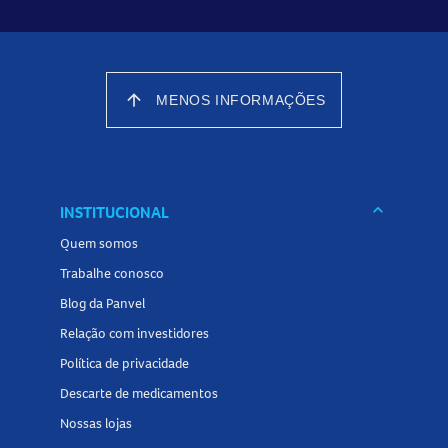
recomendação dos médicos no Brasil.
Como tomar?
arrow_upward
MENOS INFORMAÇÕES
Para ter todos seus benefícios, tome todos os dias um
comprimido.
keyboard_arrow_down
INSTITUCIONAL
Quem somos
Trabalhe conosco
Blog da Panvel
Relação com investidores
Política de privacidade
Descarte de medicamentos
Nossas lojas