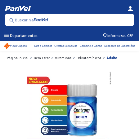
person
Menu d
Se
Buscar na
search
menu
Departamentos
Informe seu CEP
Meus Cupons
Kits e Combos
Ofertas Exclusivas
Combine e Ganhe
Desconto de Laboratório
Acessos rápidos do cabeçalho
>
>
>
>
Página Inicial
Bem Estar
Vitaminas
Polivitamínicos
Adulto