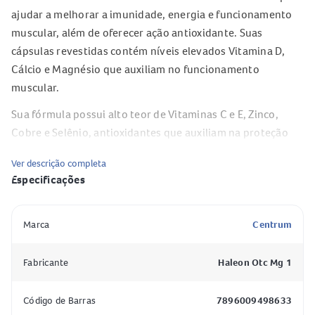
ajudar a melhorar a imunidade, energia e funcionamento
muscular, além de oferecer ação antioxidante. Suas
cápsulas revestidas contém níveis elevados Vitamina D,
Cálcio e Magnésio que auxiliam no funcionamento
muscular.
Sua fórmula possui alto teor de Vitaminas C e E, Zinco,
Cobre e Selênio, antioxidantes que auxiliam na proteção
dos danos causados pelos radicais livres. Contém
Ver descrição completa
Vitaminas do complexo B para ajudar a suprir as
Especificações
necessidades diárias de energia, além das vitaminas C, D e
Zinco, para ajudar a apoiar a imunidade.
Especificação
Valor
Marca
Centrum
Por que escolher CENTRUM ESSENTIALS HOMEM?
Fabricante
Haleon Otc Mg 1
Sua fórmula balanceada e ajustada às necessidades
Código de Barras
7896009498633
nutricionais dos homens com 25 ingredientes que