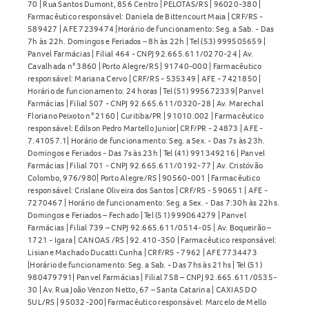
70 | Rua Santos Dumont, 856 Centro | PELOTAS/RS | 96020-380 |
Farmacêutico responsável: Daniela de Bittencourt Maia | CRF/RS -
589427 | AFE 7239474 |Horário de funcionamento: Seg. a Sab. - Das
7h às 22h. Domingos e Feriados – 8h às 22h | Tel (53) 999505659 |
Panvel Farmácias | Filial 464 - CNPJ 92.665.611/0270-24 | Av.
Cavalhada n° 3860 | Porto Alegre/RS | 91740-000 | Farmacêutico
responsável: Mariana Cervo | CRF/RS - 535349 | AFE - 7421850 |
Horário de funcionamento: 24 horas | Tel (51) 995672339| Panvel
Farmácias | Filial 507 - CNPJ 92.665.611/0320-28 | Av. Marechal
Floriano Peixoto n° 2160 | Curitiba/PR | 91010.002 | Farmacêutico
responsável: Edilson Pedro Martello Junior| CRF/PR - 24873 | AFE -
7.41057.1| Horário de funcionamento: Seg. a Sex. - Das 7s às 23h.
Domingos e Feriados - Das 7s às 23h | Tel (41) 991349216 | Panvel
Farmácias | Filial 701 - CNPJ 92.665.611/0192-77 | Av. Cristóvão
Colombo, 976/980| Porto Alegre/RS | 90560-001 | Farmacêutico
responsável: Crislane Oliveira dos Santos | CRF/RS - 590651 | AFE -
7270467 | Horário de funcionamento: Seg. a Sex. - Das 7:30h às 22hs.
Domingos e Feriados – Fechado | Tel (51) 999064279 | Panvel
Farmácias | Filial 739 – CNPJ 92.665.611/0514-05 | Av. Boqueirão –
1721 - Igara | CANOAS /RS | 92.410-350 | Farmacêutico responsável:
Lisiane Machado Ducatti Cunha | CRF/RS - 7962 | AFE 7734473
|Horário de funcionamento: Seg. a Sab. - Das 7hs às 21hs | Tel (51)
980479791| Panvel Farmácias | Filial 758 – CNPJ 92.665.611/0535-
30 | Av. Rua João Venzon Netto, 67 – Santa Catarina | CAXIAS DO
SUL/RS | 95032-200| Farmacêutico responsável: Marcelo de Mello