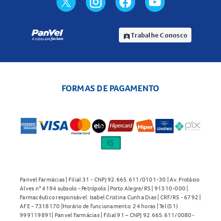
Trabalhe Conosco
assignment_ind
FORMAS DE PAGAMENTO
Panvel Farmácias | Filial 31 - CNPJ 92.665.611/0101-30 | Av. Protásio
Alves n° 4194 subsolo - Petrópolis | Porto Alegre/RS | 91310-000 |
Farmacêutico responsável: Isabel Cristina Cunha Dias | CRF/RS - 6792 |
AFE - 7318170 |Horário de funcionamento: 24 horas | Tel (51)
999119891| Panvel Farmácias | Filial 91 – CNPJ 92.665.611/0080-