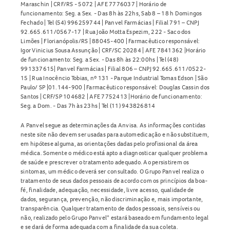
Maraschin | CRF/RS - 5072 | AFE 7776037 | Horário de
funcionamento: Seg. a Sex. - Das 8h às 22hs, Sab 8 – 18 h Domingos
Fechado | Tel (54) 996259744 | Panvel Farmácias | Filial 791 – CNPJ
92.665.611/0567-17 | Rua João Motta Espezim, 222 - Saco dos
Limões | Florianópolis/RS | 88045-400 | Farmacêutico responsável:
Igor Vinicius Sousa Assunção | CRF/SC 20284 | AFE 7841362 |Horário
de funcionamento: Seg. a Sex. - Das 8h às 22:00hs | Tel (48)
991337615| Panvel Farmácias | Filial 806 – CNPJ 92.665.611/0522-
15 | Rua Inocêncio Tobias, nº 131 - Parque Industrial Tomas Edson | São
Paulo/ SP |01.144-900 | Farmacêutico responsável: Douglas Cassin dos
Santos | CRF/SP 104682 | AFE 7752413 |Horário de funcionamento:
Seg. a Dom. - Das 7h às 23hs | Tel (11) 943826814
A Panvel segue as determinações da Anvisa. As informações contidas
neste site não devem ser usadas para automedicação e não substituem,
em hipótese alguma, as orientações dadas pelo profissional da área
médica. Somente o médico está apto a diagnosticar qualquer problema
de saúde e prescrever o tratamento adequado. Ao persistirem os
sintomas, um médico deverá ser consultado. O Grupo Panvel realiza o
tratamento de seus dados pessoais de acordo com os princípios da boa-
fé, finalidade, adequação, necessidade, livre acesso, qualidade de
dados, segurança, prevenção, não discriminação e, mais importante,
transparência. Qualquer tratamento de dados pessoais, sensíveis ou
não, realizado pelo Grupo Panvel* estará baseado em fundamento legal
e se dará de forma adequada com a finalidade da sua coleta.