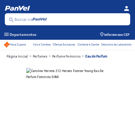
person
Menu d
Se
Buscar na
search
menu
Departamentos
Informe seu CEP
Meus Cupons
Kits e Combos
Ofertas Exclusivas
Combine e Ganhe
Desconto de Laboratório
Acessos rápidos do cabeçalho
>
>
>
Página Inicial
Perfumes
Perfume Feminino
Eau de Parfum