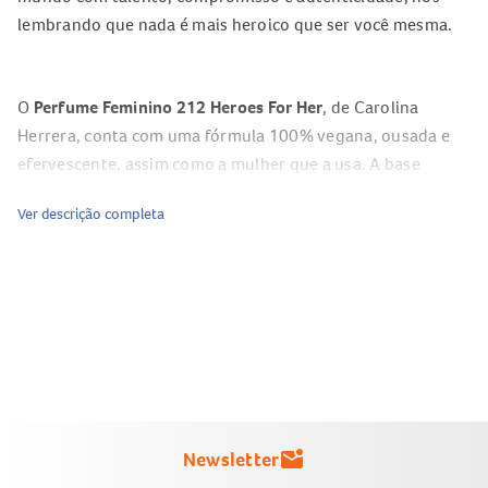
lembrando que nada é mais heroico que ser você mesma.
O
Perfume Feminino 212 Heroes For Her
, de Carolina
Herrera, conta com uma fórmula 100% vegana, ousada e
efervescente, assim como a mulher que a usa. A base
viciante de Sândalo e Cedro adiciona profundidade,
Ver descrição completa
permanecendo por horas na pele.
A
fragrância
vem em um frasco emblemático em formato
de skate, em uma versão ultra sofisticada em tom
dourado-rosé, fabricado de forma inovadora em vidro
cromado. O skate é um forte símbolo de juventude, da
liberdade, da feminilidade moderna e da autoexpressão.
Newsletter
mark_email_unread