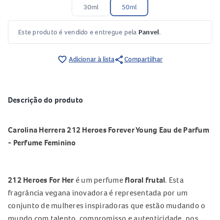
30ml
50ml
Este produto é vendido e entregue pela
Panvel
.
share
favorite_border
Adicionar à lista
Compartilhar
Descrição do produto
Carolina Herrera 212 Heroes Forever Young Eau de Parfum
- Perfume Feminino
212 Heroes For Her
é um perfume
floral frutal
. Esta
fragrância vegana inovadora é representada por um
conjunto de mulheres inspiradoras que estão mudando o
mundo com talento, compromisso e autenticidade, nos