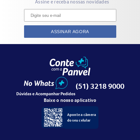
Assine e receba nossas novidades
Especificações:
Gênero:
Feminino
ASSINAR AGORA
Marca:
Carolina Herrera
Disponível nas volumetrias:
30ml, 50ml e 80ml.
(51) 3218 9000
Baixe o nosso aplicativo
Aponte a câmera
do seu celular