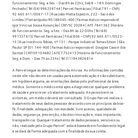
funcionamento: Seg. a Sex. - Das 8h às 22hs, Sab 8 – 18 h Domingos
Fechado | Tel (54) 996259744 | Panvel Farmácias | Filial 791 – CNPJ
92.665.611/0567-17 | Rua João Motta Espezim, 222 - Saco dos
Limões | Florianópolis/RS | 88045-400 | Farmacêutico responsável:
Igor Vinicius Sousa Assunção | CRF/SC 20284 | AFE 7841362 |Horário
de funcionamento: Seg. a Sex. - Das 8h às 22:00hs | Tel (48)
991337615| Panvel Farmácias | Filial 806 – CNPJ 92.665.611/0522-
15 | Rua Inocêncio Tobias, nº 131 - Parque Industrial Tomas Edson | São
Paulo/ SP |01.144-900 | Farmacêutico responsável: Douglas Cassin dos
Santos | CRF/SP 104682 | AFE 7752413 |Horário de funcionamento:
Seg. a Dom. - Das 7h às 23hs | Tel (11) 943826814
A Panvel segue as determinações da Anvisa. As informações contidas
neste site não devem ser usadas para automedicação e não substituem,
em hipótese alguma, as orientações dadas pelo profissional da área
médica. Somente o médico está apto a diagnosticar qualquer problema
de saúde e prescrever o tratamento adequado. Ao persistirem os
sintomas, um médico deverá ser consultado. O Grupo Panvel realiza o
tratamento de seus dados pessoais de acordo com os princípios da boa-
fé, finalidade, adequação, necessidade, livre acesso, qualidade de
dados, segurança, prevenção, não discriminação e, mais importante,
transparência. Qualquer tratamento de dados pessoais, sensíveis ou
não, realizado pelo Grupo Panvel* estará baseado em fundamento legal
e se dará de forma adequada com a finalidade da sua coleta.