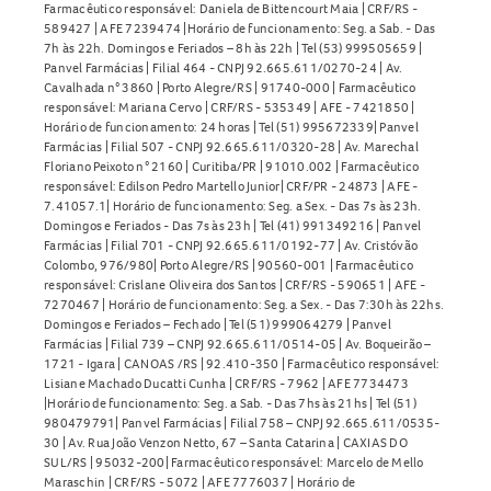
Farmacêutico responsável: Daniela de Bittencourt Maia | CRF/RS -
589427 | AFE 7239474 |Horário de funcionamento: Seg. a Sab. - Das
7h às 22h. Domingos e Feriados – 8h às 22h | Tel (53) 999505659 |
Panvel Farmácias | Filial 464 - CNPJ 92.665.611/0270-24 | Av.
Cavalhada n° 3860 | Porto Alegre/RS | 91740-000 | Farmacêutico
responsável: Mariana Cervo | CRF/RS - 535349 | AFE - 7421850 |
Horário de funcionamento: 24 horas | Tel (51) 995672339| Panvel
Farmácias | Filial 507 - CNPJ 92.665.611/0320-28 | Av. Marechal
Floriano Peixoto n° 2160 | Curitiba/PR | 91010.002 | Farmacêutico
responsável: Edilson Pedro Martello Junior| CRF/PR - 24873 | AFE -
7.41057.1| Horário de funcionamento: Seg. a Sex. - Das 7s às 23h.
Domingos e Feriados - Das 7s às 23h | Tel (41) 991349216 | Panvel
Farmácias | Filial 701 - CNPJ 92.665.611/0192-77 | Av. Cristóvão
Colombo, 976/980| Porto Alegre/RS | 90560-001 | Farmacêutico
responsável: Crislane Oliveira dos Santos | CRF/RS - 590651 | AFE -
7270467 | Horário de funcionamento: Seg. a Sex. - Das 7:30h às 22hs.
Domingos e Feriados – Fechado | Tel (51) 999064279 | Panvel
Farmácias | Filial 739 – CNPJ 92.665.611/0514-05 | Av. Boqueirão –
1721 - Igara | CANOAS /RS | 92.410-350 | Farmacêutico responsável:
Lisiane Machado Ducatti Cunha | CRF/RS - 7962 | AFE 7734473
|Horário de funcionamento: Seg. a Sab. - Das 7hs às 21hs | Tel (51)
980479791| Panvel Farmácias | Filial 758 – CNPJ 92.665.611/0535-
30 | Av. Rua João Venzon Netto, 67 – Santa Catarina | CAXIAS DO
SUL/RS | 95032-200| Farmacêutico responsável: Marcelo de Mello
Maraschin | CRF/RS - 5072 | AFE 7776037 | Horário de