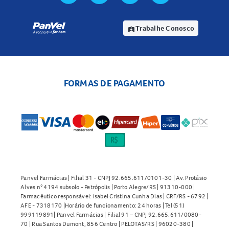
Trabalhe Conosco
assignment_ind
FORMAS DE PAGAMENTO
Panvel Farmácias | Filial 31 - CNPJ 92.665.611/0101-30 | Av. Protásio
Alves n° 4194 subsolo - Petrópolis | Porto Alegre/RS | 91310-000 |
Farmacêutico responsável: Isabel Cristina Cunha Dias | CRF/RS - 6792 |
AFE - 7318170 |Horário de funcionamento: 24 horas | Tel (51)
999119891| Panvel Farmácias | Filial 91 – CNPJ 92.665.611/0080-
70 | Rua Santos Dumont, 856 Centro | PELOTAS/RS | 96020-380 |