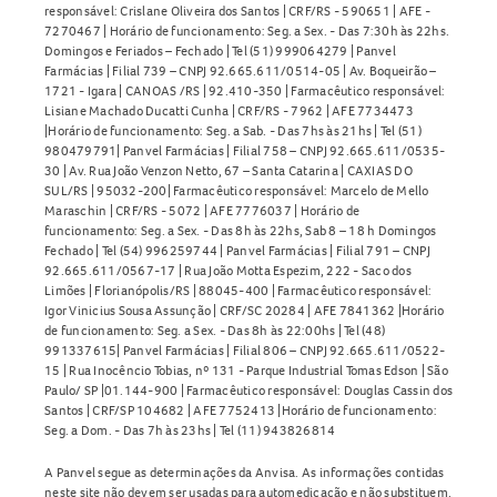
responsável: Crislane Oliveira dos Santos | CRF/RS - 590651 | AFE -
7270467 | Horário de funcionamento: Seg. a Sex. - Das 7:30h às 22hs.
Domingos e Feriados – Fechado | Tel (51) 999064279 | Panvel
Farmácias | Filial 739 – CNPJ 92.665.611/0514-05 | Av. Boqueirão –
1721 - Igara | CANOAS /RS | 92.410-350 | Farmacêutico responsável:
Lisiane Machado Ducatti Cunha | CRF/RS - 7962 | AFE 7734473
|Horário de funcionamento: Seg. a Sab. - Das 7hs às 21hs | Tel (51)
980479791| Panvel Farmácias | Filial 758 – CNPJ 92.665.611/0535-
30 | Av. Rua João Venzon Netto, 67 – Santa Catarina | CAXIAS DO
SUL/RS | 95032-200| Farmacêutico responsável: Marcelo de Mello
Maraschin | CRF/RS - 5072 | AFE 7776037 | Horário de
funcionamento: Seg. a Sex. - Das 8h às 22hs, Sab 8 – 18 h Domingos
Fechado | Tel (54) 996259744 | Panvel Farmácias | Filial 791 – CNPJ
92.665.611/0567-17 | Rua João Motta Espezim, 222 - Saco dos
Limões | Florianópolis/RS | 88045-400 | Farmacêutico responsável:
Igor Vinicius Sousa Assunção | CRF/SC 20284 | AFE 7841362 |Horário
de funcionamento: Seg. a Sex. - Das 8h às 22:00hs | Tel (48)
991337615| Panvel Farmácias | Filial 806 – CNPJ 92.665.611/0522-
15 | Rua Inocêncio Tobias, nº 131 - Parque Industrial Tomas Edson | São
Paulo/ SP |01.144-900 | Farmacêutico responsável: Douglas Cassin dos
Santos | CRF/SP 104682 | AFE 7752413 |Horário de funcionamento:
Seg. a Dom. - Das 7h às 23hs | Tel (11) 943826814
A Panvel segue as determinações da Anvisa. As informações contidas
neste site não devem ser usadas para automedicação e não substituem,