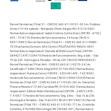
Panvel Farmácias | Filial 31 - CNPJ 92.665.611/0101-30 | Av. Protásio
Alves n° 4194 subsolo - Petrópolis | Porto Alegre/RS | 91310-000 |
Farmacêutico responsável: Isabel Cristina Cunha Dias | CRF/RS - 6792 |
AFE - 7318170 |Horário de funcionamento: 24 horas | Tel (51)
999119891| Panvel Farmácias | Filial 91 – CNPJ 92.665.611/0080-
70 | Rua Santos Dumont, 856 Centro | PELOTAS/RS | 96020-380 |
Farmacêutico responsável: Daniela de Bittencourt Maia | CRF/RS -
589427 | AFE 7239474 |Horário de funcionamento: Seg. a Sab. - Das
7h às 22h. Domingos e Feriados – 8h às 22h | Tel (53) 999505659 |
Panvel Farmácias | Filial 464 - CNPJ 92.665.611/0270-24 | Av.
Cavalhada n° 3860 | Porto Alegre/RS | 91740-000 | Farmacêutico
responsável: Mariana Cervo | CRF/RS - 535349 | AFE - 7421850 |
Horário de funcionamento: 24 horas | Tel (51) 995672339| Panvel
Farmácias | Filial 507 - CNPJ 92.665.611/0320-28 | Av. Marechal
Floriano Peixoto n° 2160 | Curitiba/PR | 91010.002 | Farmacêutico
responsável: Edilson Pedro Martello Junior| CRF/PR - 24873 | AFE -
7.41057.1| Horário de funcionamento: Seg. a Sex. - Das 7s às 23h.
Domingos e Feriados - Das 7s às 23h | Tel (41) 991349216 | Panvel
Farmácias | Filial 701 - CNPJ 92.665.611/0192-77 | Av. Cristóvão
Colombo, 976/980| Porto Alegre/RS | 90560-001 | Farmacêutico