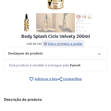
Body Splash Ciclo Velvety 200ml
star
Seja o primeiro a avaliar
COD 85185
Destaques do produto
Este produto é vendido e entregue pela
Panvel
.
share
favorite_border
Adicionar à lista
Compartilhar
Descrição do produto