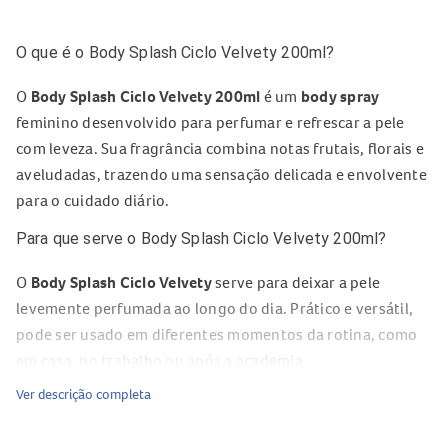
O que é o Body Splash Ciclo Velvety 200ml?
O
Body Splash Ciclo Velvety 200ml
é um
body spray
feminino desenvolvido para perfumar e refrescar a pele
com leveza. Sua fragrância combina notas frutais, florais e
aveludadas, trazendo uma sensação delicada e envolvente
para o cuidado diário.
Para que serve o Body Splash Ciclo Velvety 200ml?
O
Body Splash Ciclo Velvety
serve para deixar a pele
levemente perfumada ao longo do dia. Prático e versátil,
pode ser usado em diferentes momentos da rotina, como
em casa, no trabalho ou após a academia.
Ver descrição completa
Composição do Body Splash Ciclo Velvety 200ml
Frutas vermelhas
;