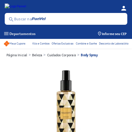
person
Menu d
Se
Buscar na
search
menu
Departamentos
Informe seu CEP
Meus Cupons
Kits e Combos
Ofertas Exclusivas
Combine e Ganhe
Desconto de Laboratório
Acessos rápidos do cabeçalho
>
>
>
Página Inicial
Beleza
Cuidados Corporais
Body Spray