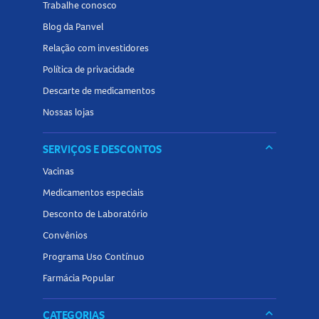
Trabalhe conosco
Conheça outros produtos relacionados a
Body Spray
na
Blog da Panvel
Panvel Farmácias e encontre tudo o que precisa para
Relação com investidores
manter a pele perfumada e refrescante no dia a dia!
Política de privacidade
Descarte de medicamentos
Nossas lojas
keyboard_arrow_down
SERVIÇOS E DESCONTOS
Vacinas
Medicamentos especiais
Desconto de Laboratório
Convênios
Programa Uso Contínuo
Farmácia Popular
keyboard_arrow_down
CATEGORIAS