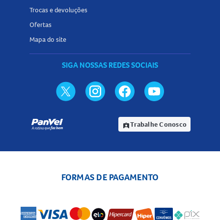
Trocas e devoluções
Ofertas
Mapa do site
SIGA NOSSAS REDES SOCIAIS
Trabalhe Conosco
assignment_ind
FORMAS DE PAGAMENTO