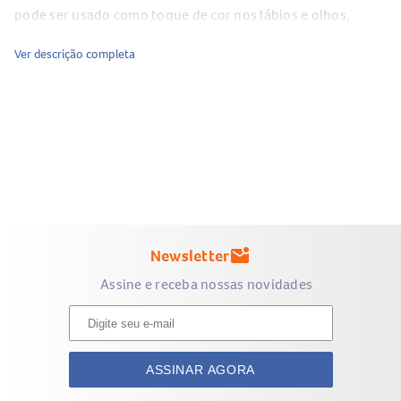
pode ser usado como toque de cor nos lábios e olhos,
conforme o efeito desejado.
Ver descrição completa
Composição do Blush Líquido Bauny Soft Cream Sunny 5g
A composição detalhada do
Blush Líquido Bauny Soft
Cream Sunny 5g
não foi informada no conteúdo do
fornecedor.
Benefícios do Blush Líquido Bauny Soft Cream Sunny 5g
Blush líquido multifuncional
para rosto, lábios e olhos.
Indicado para todos os tipos de pele.
Newsletter
mark_email_unread
Permite esfumar até atingir o acabamento desejado.
Assine e receba nossas novidades
Textura prática para compor diferentes estilos de
maquiagem.
Ajuda a realçar a cor da pele com acabamento suave.
Modo de uso do Blush Líquido Bauny Soft Cream Sunny
ASSINAR AGORA
5g