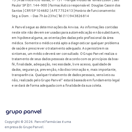
Paulo/ SP |01.144-900 | Farmacêutico responsável: Douglas Cassin dos
Santos | CRF/SP 104682 | AFE 7752413 |Horário de funcionamento:
Seg. a Dom. - Das 7h às 23hs | Tel (11) 943826814
A Panvel segue as determinações da Anvisa. As informações contidas
neste site não devem ser usadas para automedicação e não substituem,
em hipótese alguma, as orientações dadas pelo profissional da área
médica. Somente o médico está apto a diagnosticar qualquer problema
de saúde e prescrever o tratamento adequado. Ao persistirem os
sintomas, um médico deverá ser consultado. O Grupo Panvel realiza o
tratamento de seus dados pessoais de acordo com os princípios da boa-
fé, finalidade, adequação, necessidade, livre acesso, qualidade de
dados, segurança, prevenção, não discriminação e, mais importante,
transparência. Qualquer tratamento de dados pessoais, sensíveis ou
não, realizado pelo Grupo Panvel* estará baseado em fundamento legal
e se dará de forma adequada com a finalidade da sua coleta.
Copyright © 2026. Panvel Farmácias é uma
empresa do Grupo Panvel.