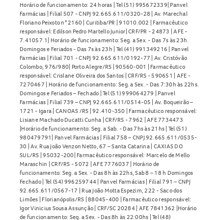
Horário de funcionamento: 24 horas | Tel (51) 995672339| Panvel
Farmácias | Filial 507 - CNPJ 92.665.611/0320-28 | Av. Marechal
Floriano Peixoto n° 2160 | Curitiba/PR | 91010.002 | Farmacêutico
responsável: Edilson Pedro Martello Junior| CRF/PR - 24873 | AFE -
7.41057.1| Horário de funcionamento: Seg. a Sex. - Das 7s às 23h.
Domingos e Feriados - Das 7s às 23h | Tel (41) 991349216 | Panvel
Farmácias | Filial 701 - CNPJ 92.665.611/0192-77 | Av. Cristóvão
Colombo, 976/980| Porto Alegre/RS | 90560-001 | Farmacêutico
responsável: Crislane Oliveira dos Santos | CRF/RS - 590651 | AFE -
7270467 | Horário de funcionamento: Seg. a Sex. - Das 7:30h às 22hs.
Domingos e Feriados – Fechado | Tel (51) 999064279 | Panvel
Farmácias | Filial 739 – CNPJ 92.665.611/0514-05 | Av. Boqueirão –
1721 - Igara | CANOAS /RS | 92.410-350 | Farmacêutico responsável:
Lisiane Machado Ducatti Cunha | CRF/RS - 7962 | AFE 7734473
|Horário de funcionamento: Seg. a Sab. - Das 7hs às 21hs | Tel (51)
980479791| Panvel Farmácias | Filial 758 – CNPJ 92.665.611/0535-
30 | Av. Rua João Venzon Netto, 67 – Santa Catarina | CAXIAS DO
SUL/RS | 95032-200| Farmacêutico responsável: Marcelo de Mello
Maraschin | CRF/RS - 5072 | AFE 7776037 | Horário de
funcionamento: Seg. a Sex. - Das 8h às 22hs, Sab 8 – 18 h Domingos
Fechado | Tel (54) 996259744 | Panvel Farmácias | Filial 791 – CNPJ
92.665.611/0567-17 | Rua João Motta Espezim, 222 - Saco dos
Limões | Florianópolis/RS | 88045-400 | Farmacêutico responsável:
Igor Vinicius Sousa Assunção | CRF/SC 20284 | AFE 7841362 |Horário
de funcionamento: Seg. a Sex. - Das 8h às 22:00hs | Tel (48)