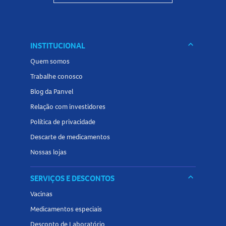
embalagem com 6g.
Conheça outros produtos relacionados a
blush
na Panvel
Farmácias e encontre tudo o que precisa para completar
keyboard_arrow_down
INSTITUCIONAL
sua maquiagem com cor, praticidade e acabamento
Quem somos
natural.
Trabalhe conosco
Blog da Panvel
Relação com investidores
Política de privacidade
Descarte de medicamentos
Nossas lojas
keyboard_arrow_down
SERVIÇOS E DESCONTOS
Vacinas
Medicamentos especiais
Desconto de Laboratório