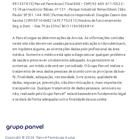
991337615| Panvel Farmácias | Filial 806 – CNPJ 92.665.611/0522-
15 | Rua Inocêncio Tobias, nº 131 - Parque Industrial Tomas Edson | São
Paulo/ SP |01.144-900 | Farmacêutico responsável: Douglas Cassin dos
Santos | CRF/SP 104682 | AFE 7752413 |Horário de funcionamento:
Seg. a Dom. - Das 7h às 23hs | Tel (11) 943826814
A Panvel segue as determinações da Anvisa. As informações contidas
neste site não devem ser usadas para automedicação e não substituem,
em hipótese alguma, as orientações dadas pelo profissional da área
médica. Somente o médico está apto a diagnosticar qualquer problema
de saúde e prescrever o tratamento adequado. Ao persistirem os
sintomas, um médico deverá ser consultado. O Grupo Panvel realiza o
tratamento de seus dados pessoais de acordo com os princípios da boa-
fé, finalidade, adequação, necessidade, livre acesso, qualidade de
dados, segurança, prevenção, não discriminação e, mais importante,
transparência. Qualquer tratamento de dados pessoais, sensíveis ou
não, realizado pelo Grupo Panvel* estará baseado em fundamento legal
e se dará de forma adequada com a finalidade da sua coleta.
Copyright © 2026. Panvel Farmácias é uma