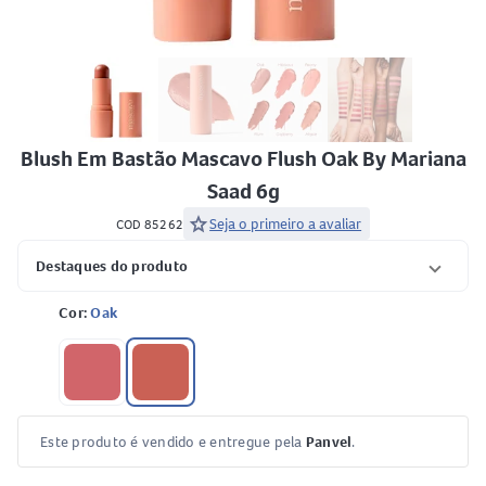
Blush Em Bastão Mascavo Flush Oak By Mariana
Saad 6g
star
Seja o primeiro a avaliar
COD 85262
Destaques do produto
Cor:
Oak
Este produto é vendido e entregue pela
Panvel
.