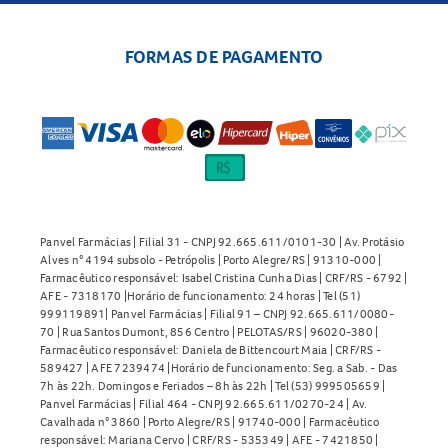
FORMAS DE PAGAMENTO
Panvel Farmácias | Filial 31 - CNPJ 92.665.611/0101-30 | Av. Protásio
Alves n° 4194 subsolo - Petrópolis | Porto Alegre/RS | 91310-000 |
Farmacêutico responsável: Isabel Cristina Cunha Dias | CRF/RS - 6792 |
AFE - 7318170 |Horário de funcionamento: 24 horas | Tel (51)
999119891| Panvel Farmácias | Filial 91 – CNPJ 92.665.611/0080-
70 | Rua Santos Dumont, 856 Centro | PELOTAS/RS | 96020-380 |
Farmacêutico responsável: Daniela de Bittencourt Maia | CRF/RS -
589427 | AFE 7239474 |Horário de funcionamento: Seg. a Sab. - Das
7h às 22h. Domingos e Feriados – 8h às 22h | Tel (53) 999505659 |
Panvel Farmácias | Filial 464 - CNPJ 92.665.611/0270-24 | Av.
Cavalhada n° 3860 | Porto Alegre/RS | 91740-000 | Farmacêutico
responsável: Mariana Cervo | CRF/RS - 535349 | AFE - 7421850 |