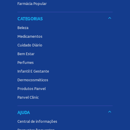
Farmácia Popular
keyboard_arrow_down
CATEGORIAS
Beleza
Medicamentos
Cuidado Diário
Bem Estar
Perfumes
Infantil E Gestante
Dermocosméticos
Produtos Panvel
Panvel Clinic
keyboard_arrow_down
AJUDA
Central de informações