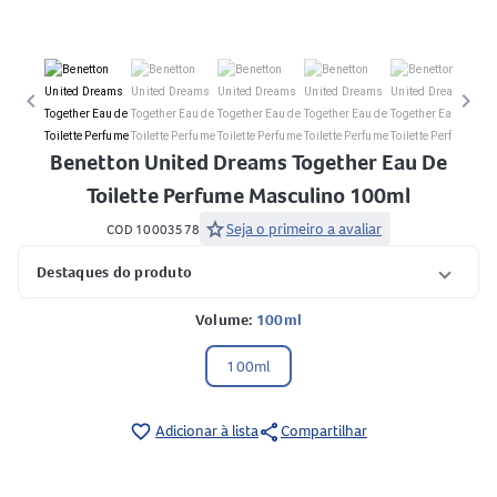
keyboard_arrow_left
keyboard_arrow_right
Benetton United Dreams Together Eau De
Toilette Perfume Masculino 100ml
star
Seja o primeiro a avaliar
COD 10003578
Destaques do produto
Volume:
100ml
100ml
share
favorite_border
Adicionar à lista
Compartilhar