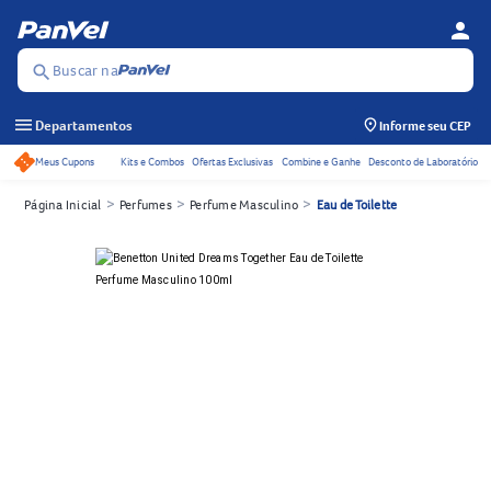
person
Menu d
Se
Buscar na
search
menu
Departamentos
Informe seu CEP
Meus Cupons
Kits e Combos
Ofertas Exclusivas
Combine e Ganhe
Desconto de Laboratório
Acessos rápidos do cabeçalho
>
>
>
Página Inicial
Perfumes
Perfume Masculino
Eau de Toilette