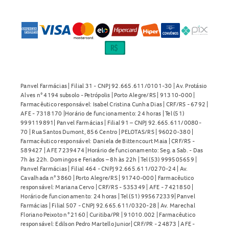
Panvel Farmácias | Filial 31 - CNPJ 92.665.611/0101-30 | Av. Protásio
Alves n° 4194 subsolo - Petrópolis | Porto Alegre/RS | 91310-000 |
Farmacêutico responsável: Isabel Cristina Cunha Dias | CRF/RS - 6792 |
AFE - 7318170 |Horário de funcionamento: 24 horas | Tel (51)
999119891| Panvel Farmácias | Filial 91 – CNPJ 92.665.611/0080-
70 | Rua Santos Dumont, 856 Centro | PELOTAS/RS | 96020-380 |
Farmacêutico responsável: Daniela de Bittencourt Maia | CRF/RS -
589427 | AFE 7239474 |Horário de funcionamento: Seg. a Sab. - Das
7h às 22h. Domingos e Feriados – 8h às 22h | Tel (53) 999505659 |
Panvel Farmácias | Filial 464 - CNPJ 92.665.611/0270-24 | Av.
Cavalhada n° 3860 | Porto Alegre/RS | 91740-000 | Farmacêutico
responsável: Mariana Cervo | CRF/RS - 535349 | AFE - 7421850 |
Horário de funcionamento: 24 horas | Tel (51) 995672339| Panvel
Farmácias | Filial 507 - CNPJ 92.665.611/0320-28 | Av. Marechal
Floriano Peixoto n° 2160 | Curitiba/PR | 91010.002 | Farmacêutico
responsável: Edilson Pedro Martello Junior| CRF/PR - 24873 | AFE -