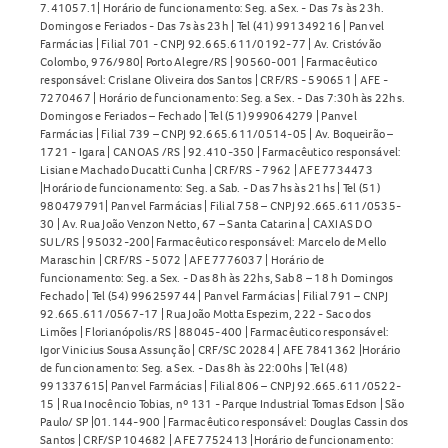
7.41057.1| Horário de funcionamento: Seg. a Sex. - Das 7s às 23h.
Domingos e Feriados - Das 7s às 23h | Tel (41) 991349216 | Panvel
Farmácias | Filial 701 - CNPJ 92.665.611/0192-77 | Av. Cristóvão
Colombo, 976/980| Porto Alegre/RS | 90560-001 | Farmacêutico
responsável: Crislane Oliveira dos Santos | CRF/RS - 590651 | AFE -
7270467 | Horário de funcionamento: Seg. a Sex. - Das 7:30h às 22hs.
Domingos e Feriados – Fechado | Tel (51) 999064279 | Panvel
Farmácias | Filial 739 – CNPJ 92.665.611/0514-05 | Av. Boqueirão –
1721 - Igara | CANOAS /RS | 92.410-350 | Farmacêutico responsável:
Lisiane Machado Ducatti Cunha | CRF/RS - 7962 | AFE 7734473
|Horário de funcionamento: Seg. a Sab. - Das 7hs às 21hs | Tel (51)
980479791| Panvel Farmácias | Filial 758 – CNPJ 92.665.611/0535-
30 | Av. Rua João Venzon Netto, 67 – Santa Catarina | CAXIAS DO
SUL/RS | 95032-200| Farmacêutico responsável: Marcelo de Mello
Maraschin | CRF/RS - 5072 | AFE 7776037 | Horário de
funcionamento: Seg. a Sex. - Das 8h às 22hs, Sab 8 – 18 h Domingos
Fechado | Tel (54) 996259744 | Panvel Farmácias | Filial 791 – CNPJ
92.665.611/0567-17 | Rua João Motta Espezim, 222 - Saco dos
Limões | Florianópolis/RS | 88045-400 | Farmacêutico responsável:
Igor Vinicius Sousa Assunção | CRF/SC 20284 | AFE 7841362 |Horário
de funcionamento: Seg. a Sex. - Das 8h às 22:00hs | Tel (48)
991337615| Panvel Farmácias | Filial 806 – CNPJ 92.665.611/0522-
15 | Rua Inocêncio Tobias, nº 131 - Parque Industrial Tomas Edson | São
Paulo/ SP |01.144-900 | Farmacêutico responsável: Douglas Cassin dos
Santos | CRF/SP 104682 | AFE 7752413 |Horário de funcionamento: