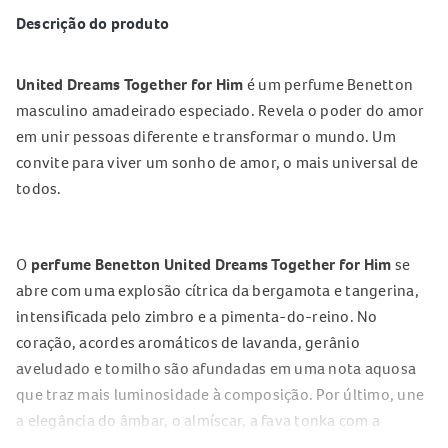
Descrição do produto
United Dreams Together for Him
é um perfume Benetton
masculino amadeirado especiado. Revela o poder do amor
em unir pessoas diferente e transformar o mundo. Um
convite para viver um sonho de amor, o mais universal de
todos.
O
perfume Benetton United Dreams Together for Him
se
abre com uma explosão cítrica da bergamota e tangerina,
intensificada pelo zimbro e a pimenta-do-reino. No
coração, acordes aromáticos de lavanda, gerânio
aveludado e tomilho são afundadas em uma nota aquosa
que traz mais luminosidade à composição. Por último, une
a elegância do âmbar, o almíscar, a fava tonka com a
sensual madeira de cedro.