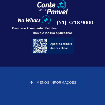
Familia Olfativa: Aromático, Cítrico
(51) 3218 9000
Baixe o nosso aplicativo
Aponte a câmera
do seu celular
arrow_upward
MENOS INFORMAÇÕES