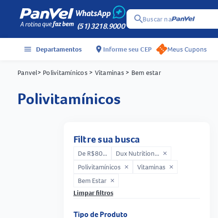
search
Buscar na
(51) 3218.9000
menu
Departamentos
location_on
Informe seu CEP
Meus Cupons
Panvel
> Polivitamínicos
> Vitaminas
> Bem estar
polivitamínicos
Filtre sua busca
De R$80...
Dux Nutrition...
close
Polivitamínicos
Vitaminas
close
close
Bem Estar
close
Limpar filtros
Tipo de Produto