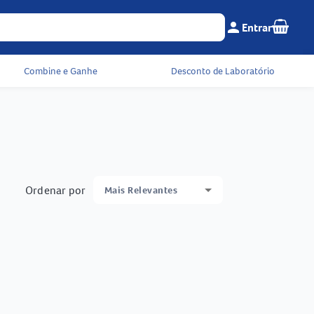
Seu c
person
Entrar
Menu do cliente e 
Combine e Ganhe
Desconto de Laboratório
Ordenar por
Mais Relevantes