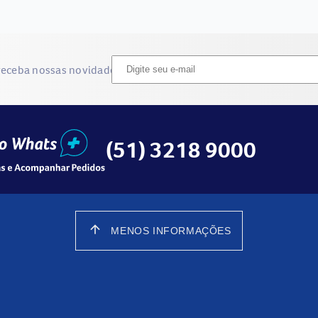
receba nossas novidades
(51) 3218 9000
arrow_upward
MENOS INFORMAÇÕES