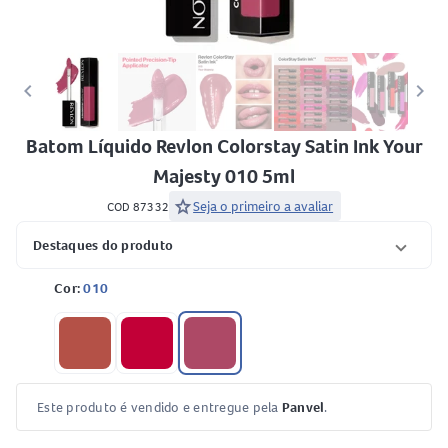
keyboard_arrow_left
keyboard_arrow_right
Batom Líquido Revlon Colorstay Satin Ink Your
Majesty 010 5ml
star
Seja o primeiro a avaliar
COD 87332
Destaques do produto
Cor:
010
Este produto é vendido e entregue pela
Panvel
.