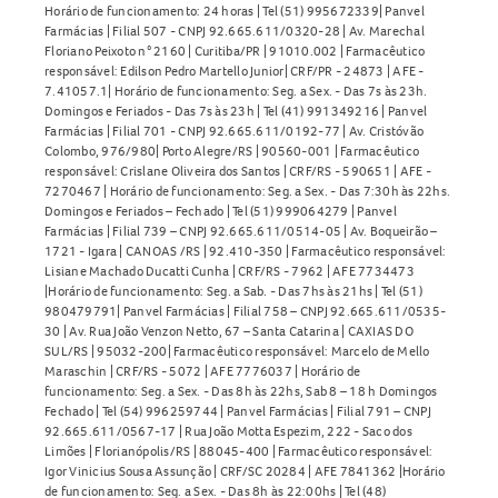
Horário de funcionamento: 24 horas | Tel (51) 995672339| Panvel
Farmácias | Filial 507 - CNPJ 92.665.611/0320-28 | Av. Marechal
Floriano Peixoto n° 2160 | Curitiba/PR | 91010.002 | Farmacêutico
responsável: Edilson Pedro Martello Junior| CRF/PR - 24873 | AFE -
7.41057.1| Horário de funcionamento: Seg. a Sex. - Das 7s às 23h.
Domingos e Feriados - Das 7s às 23h | Tel (41) 991349216 | Panvel
Farmácias | Filial 701 - CNPJ 92.665.611/0192-77 | Av. Cristóvão
Colombo, 976/980| Porto Alegre/RS | 90560-001 | Farmacêutico
responsável: Crislane Oliveira dos Santos | CRF/RS - 590651 | AFE -
7270467 | Horário de funcionamento: Seg. a Sex. - Das 7:30h às 22hs.
Domingos e Feriados – Fechado | Tel (51) 999064279 | Panvel
Farmácias | Filial 739 – CNPJ 92.665.611/0514-05 | Av. Boqueirão –
1721 - Igara | CANOAS /RS | 92.410-350 | Farmacêutico responsável:
Lisiane Machado Ducatti Cunha | CRF/RS - 7962 | AFE 7734473
|Horário de funcionamento: Seg. a Sab. - Das 7hs às 21hs | Tel (51)
980479791| Panvel Farmácias | Filial 758 – CNPJ 92.665.611/0535-
30 | Av. Rua João Venzon Netto, 67 – Santa Catarina | CAXIAS DO
SUL/RS | 95032-200| Farmacêutico responsável: Marcelo de Mello
Maraschin | CRF/RS - 5072 | AFE 7776037 | Horário de
funcionamento: Seg. a Sex. - Das 8h às 22hs, Sab 8 – 18 h Domingos
Fechado | Tel (54) 996259744 | Panvel Farmácias | Filial 791 – CNPJ
92.665.611/0567-17 | Rua João Motta Espezim, 222 - Saco dos
Limões | Florianópolis/RS | 88045-400 | Farmacêutico responsável:
Igor Vinicius Sousa Assunção | CRF/SC 20284 | AFE 7841362 |Horário
de funcionamento: Seg. a Sex. - Das 8h às 22:00hs | Tel (48)