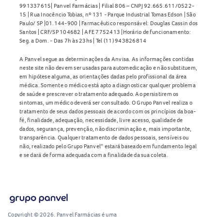
991337615| Panvel Farmácias | Filial 806 – CNPJ 92.665.611/0522-
15 | Rua Inocêncio Tobias, nº 131 - Parque Industrial Tomas Edson | São
Paulo/ SP |01.144-900 | Farmacêutico responsável: Douglas Cassin dos
Santos | CRF/SP 104682 | AFE 7752413 |Horário de funcionamento:
Seg. a Dom. - Das 7h às 23hs | Tel (11) 943826814
A Panvel segue as determinações da Anvisa. As informações contidas
neste site não devem ser usadas para automedicação e não substituem,
em hipótese alguma, as orientações dadas pelo profissional da área
médica. Somente o médico está apto a diagnosticar qualquer problema
de saúde e prescrever o tratamento adequado. Ao persistirem os
sintomas, um médico deverá ser consultado. O Grupo Panvel realiza o
tratamento de seus dados pessoais de acordo com os princípios da boa-
fé, finalidade, adequação, necessidade, livre acesso, qualidade de
dados, segurança, prevenção, não discriminação e, mais importante,
transparência. Qualquer tratamento de dados pessoais, sensíveis ou
não, realizado pelo Grupo Panvel* estará baseado em fundamento legal
e se dará de forma adequada com a finalidade da sua coleta.
Copyright © 2026. Panvel Farmácias é uma