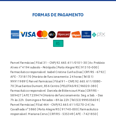
FORMAS DE PAGAMENTO
Panvel Farmácias | Filial 31 - CNPJ 92.665.611/0101-30 | Av. Protásio
Alves n° 4194 subsolo - Petrópolis | Porto Alegre/RS | 91310-000 |
Farmacêutico responsável: Isabel Cristina Cunha Dias | CRF/RS - 6792 |
AFE - 7318170 |Horário de funcionamento: 24 horas | Tel (51)
999119891| Panvel Farmácias | Filial 91 – CNPJ 92.665.611/0080-
70 | Rua Santos Dumont, 856 Centro | PELOTAS/RS | 96020-380 |
Farmacêutico responsável: Daniela de Bittencourt Maia | CRF/RS -
589427 | AFE 7239474 |Horário de funcionamento: Seg. a Sab. - Das
7h às 22h. Domingos e Feriados – 8h às 22h | Tel (53) 999505659 |
Panvel Farmácias | Filial 464 - CNPJ 92.665.611/0270-24 | Av.
Cavalhada n° 3860 | Porto Alegre/RS | 91740-000 | Farmacêutico
responsável: Mariana Cervo | CRF/RS - 535349 | AFE - 7421850 |