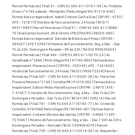
Panvel Farmácias | Filial 31 - CNPJ 92.665.611/0101-30 | Av. Protásio
Alves n° 4194 subsolo - Petrópolis | Porto Alegre/RS | 91310-000 |
Farmacêutico responsável: Isabel Cristina Cunha Dias | CRF/RS - 6792 |
AFE - 7318170 |Horário de funcionamento: 24 horas | Tel (51)
999119891| Panvel Farmácias | Filial 91 – CNPJ 92.665.611/0080-
70 | Rua Santos Dumont, 856 Centro | PELOTAS/RS | 96020-380 |
Farmacêutico responsável: Daniela de Bittencourt Maia | CRF/RS -
589427 | AFE 7239474 |Horário de funcionamento: Seg. a Sab. - Das
7h às 22h. Domingos e Feriados – 8h às 22h | Tel (53) 999505659 |
Panvel Farmácias | Filial 464 - CNPJ 92.665.611/0270-24 | Av.
Cavalhada n° 3860 | Porto Alegre/RS | 91740-000 | Farmacêutico
responsável: Mariana Cervo | CRF/RS - 535349 | AFE - 7421850 |
Horário de funcionamento: 24 horas | Tel (51) 995672339| Panvel
Farmácias | Filial 507 - CNPJ 92.665.611/0320-28 | Av. Marechal
Floriano Peixoto n° 2160 | Curitiba/PR | 91010.002 | Farmacêutico
responsável: Edilson Pedro Martello Junior| CRF/PR - 24873 | AFE -
7.41057.1| Horário de funcionamento: Seg. a Sex. - Das 7s às 23h.
Domingos e Feriados - Das 7s às 23h | Tel (41) 991349216 | Panvel
Farmácias | Filial 701 - CNPJ 92.665.611/0192-77 | Av. Cristóvão
Colombo, 976/980| Porto Alegre/RS | 90560-001 | Farmacêutico
responsável: Crislane Oliveira dos Santos | CRF/RS - 590651 | AFE -
7270467 | Horário de funcionamento: Seg. a Sex. - Das 7:30h às 22hs.
Domingos e Feriados – Fechado | Tel (51) 999064279 | Panvel
Farmácias | Filial 739 – CNPJ 92.665.611/0514-05 | Av. Boqueirão –