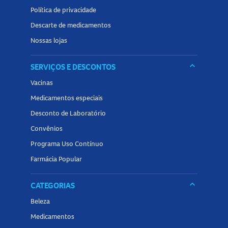
Conservar conforme as orientações da embalagem.
Política de privacidade
Tamanho do produto
Descarte de medicamentos
Nossas lojas
A
Barra De Proteína Nutrata Charge 45g
é apresentada em
unidade de 45g.
keyboard_arrow_down
SERVIÇOS E DESCONTOS
Vacinas
Conheça outros produtos da categoria de
barra de
proteína
na Panvel Farmácias e encontre tudo o que
Medicamentos especiais
precisa para complementar sua rotina alimentar com mais
Desconto de Laboratório
praticidade.
Convênios
Programa Uso Contínuo
Farmácia Popular
keyboard_arrow_down
CATEGORIAS
Beleza
Medicamentos