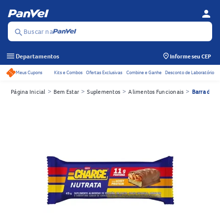
person
Menu d
Se
Buscar na
search
menu
Departamentos
Informe seu CEP
Meus Cupons
Kits e Combos
Ofertas Exclusivas
Combine e Ganhe
Desconto de Laboratório
Acessos rápidos do cabeçalho
>
>
>
>
Página Inicial
Bem Estar
Suplementos
Alimentos Funcionais
Barra de P