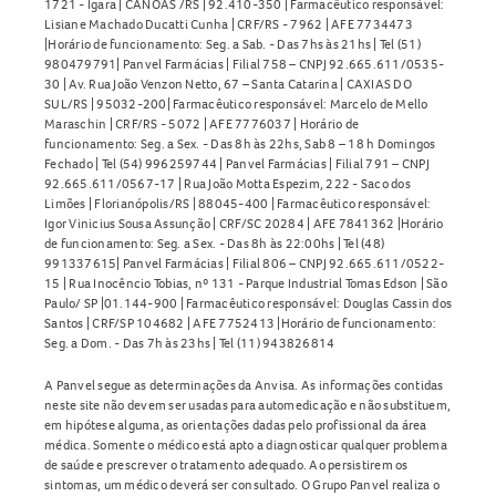
1721 - Igara | CANOAS /RS | 92.410-350 | Farmacêutico responsável:
Lisiane Machado Ducatti Cunha | CRF/RS - 7962 | AFE 7734473
|Horário de funcionamento: Seg. a Sab. - Das 7hs às 21hs | Tel (51)
980479791| Panvel Farmácias | Filial 758 – CNPJ 92.665.611/0535-
30 | Av. Rua João Venzon Netto, 67 – Santa Catarina | CAXIAS DO
SUL/RS | 95032-200| Farmacêutico responsável: Marcelo de Mello
Maraschin | CRF/RS - 5072 | AFE 7776037 | Horário de
funcionamento: Seg. a Sex. - Das 8h às 22hs, Sab 8 – 18 h Domingos
Fechado | Tel (54) 996259744 | Panvel Farmácias | Filial 791 – CNPJ
92.665.611/0567-17 | Rua João Motta Espezim, 222 - Saco dos
Limões | Florianópolis/RS | 88045-400 | Farmacêutico responsável:
Igor Vinicius Sousa Assunção | CRF/SC 20284 | AFE 7841362 |Horário
de funcionamento: Seg. a Sex. - Das 8h às 22:00hs | Tel (48)
991337615| Panvel Farmácias | Filial 806 – CNPJ 92.665.611/0522-
15 | Rua Inocêncio Tobias, nº 131 - Parque Industrial Tomas Edson | São
Paulo/ SP |01.144-900 | Farmacêutico responsável: Douglas Cassin dos
Santos | CRF/SP 104682 | AFE 7752413 |Horário de funcionamento:
Seg. a Dom. - Das 7h às 23hs | Tel (11) 943826814
A Panvel segue as determinações da Anvisa. As informações contidas
neste site não devem ser usadas para automedicação e não substituem,
em hipótese alguma, as orientações dadas pelo profissional da área
médica. Somente o médico está apto a diagnosticar qualquer problema
de saúde e prescrever o tratamento adequado. Ao persistirem os
sintomas, um médico deverá ser consultado. O Grupo Panvel realiza o