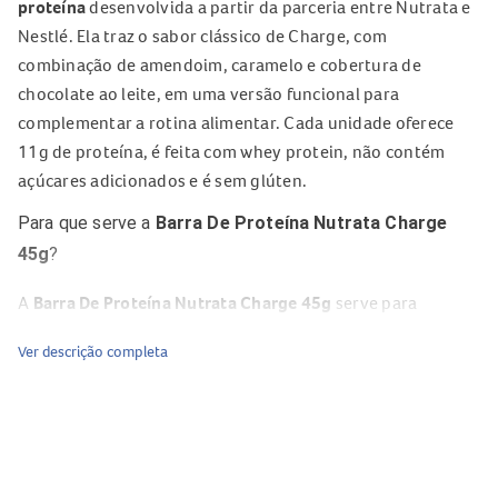
proteína
desenvolvida a partir da parceria entre Nutrata e
Nestlé. Ela traz o sabor clássico de Charge, com
combinação de amendoim, caramelo e cobertura de
chocolate ao leite, em uma versão funcional para
complementar a rotina alimentar. Cada unidade oferece
11g de proteína, é feita com whey protein, não contém
açúcares adicionados e é sem glúten.
Para que serve a
Barra De Proteína Nutrata Charge
45g
?
A
Barra De Proteína Nutrata Charge 45g
serve para
complementar a alimentação diária de forma prática e
Ver descrição completa
saborosa. É uma opção para quem busca uma
barra de
proteína
para consumir ao longo do dia, inclusive nos
intervalos entre as refeições ou em momentos em que
precisa de mais praticidade na rotina. Seu perfil nutricional
também atende quem procura alternativas com proteínas