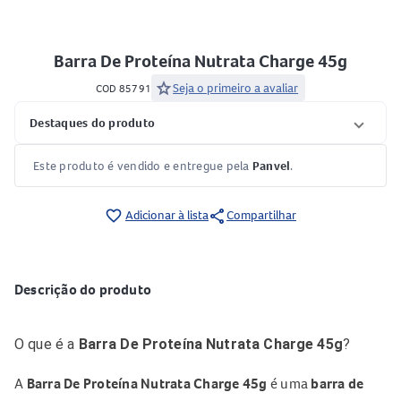
Barra De Proteína Nutrata Charge 45g
star
Seja o primeiro a avaliar
COD 85791
Destaques do produto
Este produto é vendido e entregue pela
Panvel
.
share
favorite_border
Adicionar à lista
Compartilhar
Descrição do produto
O que é a
Barra De Proteína Nutrata Charge 45g
?
A
Barra De Proteína Nutrata Charge 45g
é uma
barra de