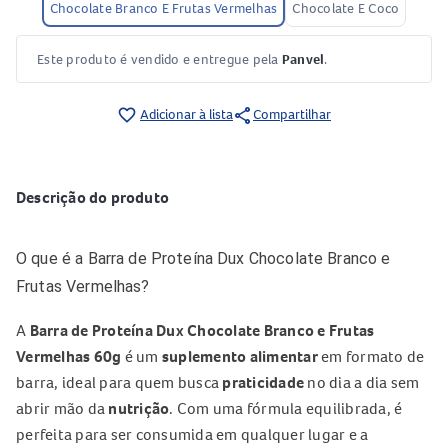
Chocolate Branco E Frutas Vermelhas
Chocolate E Coco
Este produto é vendido e entregue pela
Panvel
.
share
favorite_border
Adicionar à lista
Compartilhar
Descrição do produto
O que é a Barra de Proteína Dux Chocolate Branco e
Frutas Vermelhas?
A
Barra de Proteína Dux Chocolate Branco e Frutas
Vermelhas 60g
é um
suplemento alimentar
em formato de
barra, ideal para quem busca
praticidade
no dia a dia sem
abrir mão da
nutrição
. Com uma fórmula equilibrada, é
perfeita para ser consumida em qualquer lugar e a