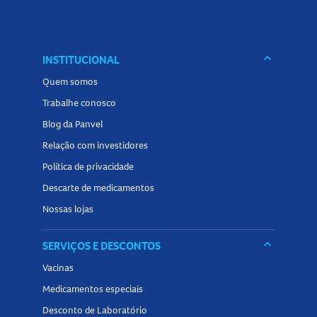
Não exponha ao calor
Consuma preferencialmente antes da data de validade
indicada na embalagem
Tamanho do produto
keyboard_arrow_down
INSTITUCIONAL
Quem somos
A
Barra De Frutas Supino Banana E Chocolate Branco Zero
Trabalhe conosco
possui 24g.
Blog da Panvel
Conheça outros produtos relacionados a
Barra de Cereal
Relação com investidores
na Panvel Farmácias
e descubra diversas opções para
Política de privacidade
manter uma alimentação saudável e equilibrada!
Descarte de medicamentos
Nossas lojas
keyboard_arrow_down
SERVIÇOS E DESCONTOS
Vacinas
Medicamentos especiais
Desconto de Laboratório