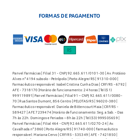
FORMAS DE PAGAMENTO
Panvel Farmácias | Filial 31 - CNPJ 92.665.611/0101-30 | Av. Protásio
Alves n° 4194 subsolo - Petrópolis | Porto Alegre/RS | 91310-000 |
Farmacêutico responsável: Isabel Cristina Cunha Dias | CRF/RS - 6792 |
AFE - 7318170 |Horário de funcionamento: 24 horas | Tel (51)
999119891| Panvel Farmácias | Filial 91 – CNPJ 92.665.611/0080-
70 | Rua Santos Dumont, 856 Centro | PELOTAS/RS | 96020-380 |
Farmacêutico responsável: Daniela de Bittencourt Maia | CRF/RS -
589427 | AFE 7239474 |Horário de funcionamento: Seg. a Sab. - Das
7h às 22h. Domingos e Feriados – 8h às 22h | Tel (53) 999505659 |
Panvel Farmácias | Filial 464 - CNPJ 92.665.611/0270-24 | Av.
Cavalhada n° 3860 | Porto Alegre/RS | 91740-000 | Farmacêutico
responsável: Mariana Cervo | CRF/RS - 535349 | AFE - 7421850 |