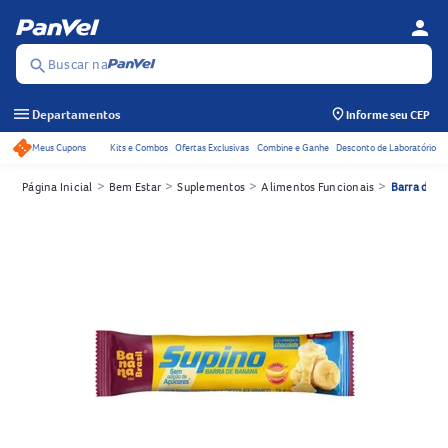
person
Menu d
Se
Buscar na
search
menu
Departamentos
Informe seu CEP
Meus Cupons
Kits e Combos
Ofertas Exclusivas
Combine e Ganhe
Desconto de Laboratório
Acessos rápidos do cabeçalho
>
>
>
>
Página Inicial
Bem Estar
Suplementos
Alimentos Funcionais
Barra de C