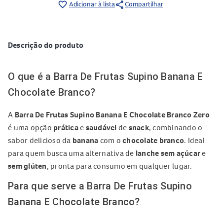
share
favorite_border
Adicionar à lista
Compartilhar
Descrição do produto
O que é a Barra De Frutas Supino Banana E
Chocolate Branco?
A
Barra De Frutas Supino Banana E Chocolate Branco Zero
é uma opção
prática
e
saudável
de
snack
, combinando o
sabor delicioso da
banana
com o
chocolate branco
. Ideal
para quem busca uma alternativa de
lanche sem açúcar
e
sem glúten
, pronta para consumo em qualquer lugar.
Para que serve a Barra De Frutas Supino
Banana E Chocolate Branco?