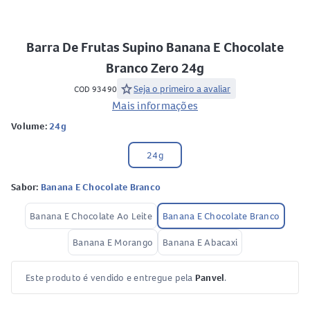
Barra De Frutas Supino Banana E Chocolate
Branco Zero 24g
star
Seja o primeiro a avaliar
COD 93490
Mais informações
Volume:
24g
24g
Sabor:
Banana E Chocolate Branco
Banana E Chocolate Ao Leite
Banana E Chocolate Branco
Banana E Morango
Banana E Abacaxi
Este produto é vendido e entregue pela
Panvel
.