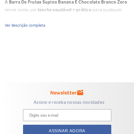
A
Barra De Frutas Supino Banana E Chocolate Branco Zero
serve como um
lanche saudável
e
prático
para qualquer
momento do dia. É uma excelente escolha para quem
deseja manter uma alimentação equilibrada, sem abrir mão
Ver descrição completa
do sabor.
Composição da Barra De Frutas Supino
Banana E Chocolate Branco
Banana
Chocolate Branco
Fibras
Adoçantes Naturais
Newsletter
mark_email_unread
Outros ingredientes naturais
Assine e receba nossas novidades
Benefícios da Barra De Frutas Supino
Banana E Chocolate Branco
Zero Açúcar
ASSINAR AGORA