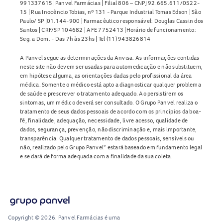
991337615| Panvel Farmácias | Filial 806 – CNPJ 92.665.611/0522-
15 | Rua Inocêncio Tobias, nº 131 - Parque Industrial Tomas Edson | São
Paulo/ SP |01.144-900 | Farmacêutico responsável: Douglas Cassin dos
Santos | CRF/SP 104682 | AFE 7752413 |Horário de funcionamento:
Seg. a Dom. - Das 7h às 23hs | Tel (11) 943826814
A Panvel segue as determinações da Anvisa. As informações contidas
neste site não devem ser usadas para automedicação e não substituem,
em hipótese alguma, as orientações dadas pelo profissional da área
médica. Somente o médico está apto a diagnosticar qualquer problema
de saúde e prescrever o tratamento adequado. Ao persistirem os
sintomas, um médico deverá ser consultado. O Grupo Panvel realiza o
tratamento de seus dados pessoais de acordo com os princípios da boa-
fé, finalidade, adequação, necessidade, livre acesso, qualidade de
dados, segurança, prevenção, não discriminação e, mais importante,
transparência. Qualquer tratamento de dados pessoais, sensíveis ou
não, realizado pelo Grupo Panvel* estará baseado em fundamento legal
e se dará de forma adequada com a finalidade da sua coleta.
Copyright © 2026. Panvel Farmácias é uma