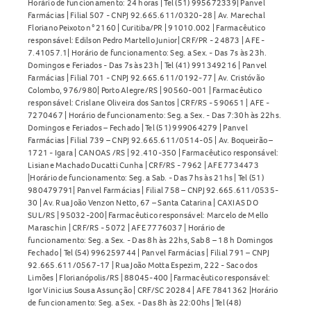
Horário de funcionamento: 24 horas | Tel (51) 995672339| Panvel
Farmácias | Filial 507 - CNPJ 92.665.611/0320-28 | Av. Marechal
Floriano Peixoto n° 2160 | Curitiba/PR | 91010.002 | Farmacêutico
responsável: Edilson Pedro Martello Junior| CRF/PR - 24873 | AFE -
7.41057.1| Horário de funcionamento: Seg. a Sex. - Das 7s às 23h.
Domingos e Feriados - Das 7s às 23h | Tel (41) 991349216 | Panvel
Farmácias | Filial 701 - CNPJ 92.665.611/0192-77 | Av. Cristóvão
Colombo, 976/980| Porto Alegre/RS | 90560-001 | Farmacêutico
responsável: Crislane Oliveira dos Santos | CRF/RS - 590651 | AFE -
7270467 | Horário de funcionamento: Seg. a Sex. - Das 7:30h às 22hs.
Domingos e Feriados – Fechado | Tel (51) 999064279 | Panvel
Farmácias | Filial 739 – CNPJ 92.665.611/0514-05 | Av. Boqueirão –
1721 - Igara | CANOAS /RS | 92.410-350 | Farmacêutico responsável:
Lisiane Machado Ducatti Cunha | CRF/RS - 7962 | AFE 7734473
|Horário de funcionamento: Seg. a Sab. - Das 7hs às 21hs | Tel (51)
980479791| Panvel Farmácias | Filial 758 – CNPJ 92.665.611/0535-
30 | Av. Rua João Venzon Netto, 67 – Santa Catarina | CAXIAS DO
SUL/RS | 95032-200| Farmacêutico responsável: Marcelo de Mello
Maraschin | CRF/RS - 5072 | AFE 7776037 | Horário de
funcionamento: Seg. a Sex. - Das 8h às 22hs, Sab 8 – 18 h Domingos
Fechado | Tel (54) 996259744 | Panvel Farmácias | Filial 791 – CNPJ
92.665.611/0567-17 | Rua João Motta Espezim, 222 - Saco dos
Limões | Florianópolis/RS | 88045-400 | Farmacêutico responsável:
Igor Vinicius Sousa Assunção | CRF/SC 20284 | AFE 7841362 |Horário
de funcionamento: Seg. a Sex. - Das 8h às 22:00hs | Tel (48)