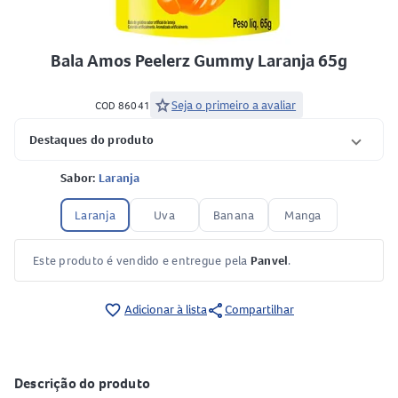
Bala Amos Peelerz Gummy Laranja 65g
star
Seja o primeiro a avaliar
COD 86041
Destaques do produto
Sabor:
Laranja
Laranja
Uva
Banana
Manga
Este produto é vendido e entregue pela
Panvel
.
share
favorite_border
Adicionar à lista
Compartilhar
Descrição do produto