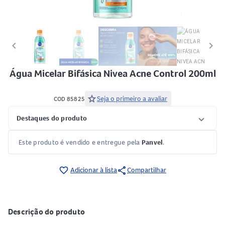
keyboard_arrow_left
keyboard_arrow_right
Água Micelar Bifásica Nivea Acne Control 200ml
star
Seja o primeiro a avaliar
COD 85825
Destaques do produto
Este produto é vendido e entregue pela
Panvel
.
share
favorite_border
Adicionar à lista
Compartilhar
Descrição do produto