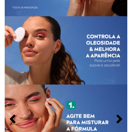
auxílio de um algodão, aplique suavemente sobre o rosto e
os olhos fechados para remover maquiagem e máscara de
cílios. Não é necessário enxaguar.
Advertências ao uso da Água Micelar Bifásica Nivea Acne
Control 200ml
Produto de uso externo;
Em caso de irritação, suspenda o uso e procure orientação
médica;
Mantenha em local seco e arejado, ao abrigo da luz;
Conserve fora do alcance de crianças;
Não usar em crianças.
Tamanho do produto
A
Água Micelar Bifásica Nivea Acne Control
está
disponível em embalagem com 200ml.