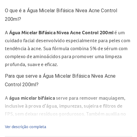
O que é a Água Micelar Bifásica Nivea Acne Control
200ml?
A
Água Micelar Bifásica Nivea Acne Control 200ml
é um
cuidado facial desenvolvido especialmente para peles com
tendência à acne. Sua fórmula combina 5% de sérum com
complexo de aminoácidos para promover uma limpeza
profunda, suave e eficaz.
Para que serve a Água Micelar Bifásica Nivea Acne
Control 200ml?
A
água micelar bifásica
serve para remover maquiagem,
inclusive à prova d’água, impurezas, sujeira e filtros de
FPS, sem deixar resíduos gordurosos. Também auxilia no
controle da oleosidade, na melhora da aparência dos poros
Ver descrição completa
e na prevenção do reaparecimento da acne.