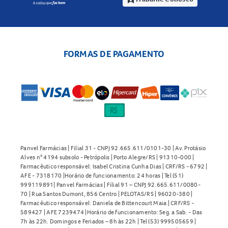
assignment_ind
FORMAS DE PAGAMENTO
Panvel Farmácias | Filial 31 - CNPJ 92.665.611/0101-30 | Av. Protásio
Alves n° 4194 subsolo - Petrópolis | Porto Alegre/RS | 91310-000 |
Farmacêutico responsável: Isabel Cristina Cunha Dias | CRF/RS - 6792 |
AFE - 7318170 |Horário de funcionamento: 24 horas | Tel (51)
999119891| Panvel Farmácias | Filial 91 – CNPJ 92.665.611/0080-
70 | Rua Santos Dumont, 856 Centro | PELOTAS/RS | 96020-380 |
Farmacêutico responsável: Daniela de Bittencourt Maia | CRF/RS -
589427 | AFE 7239474 |Horário de funcionamento: Seg. a Sab. - Das
7h às 22h. Domingos e Feriados – 8h às 22h | Tel (53) 999505659 |