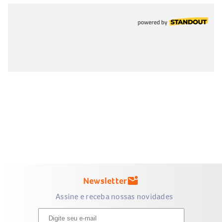
Newsletter
mark_email_unread
Assine e receba nossas novidades