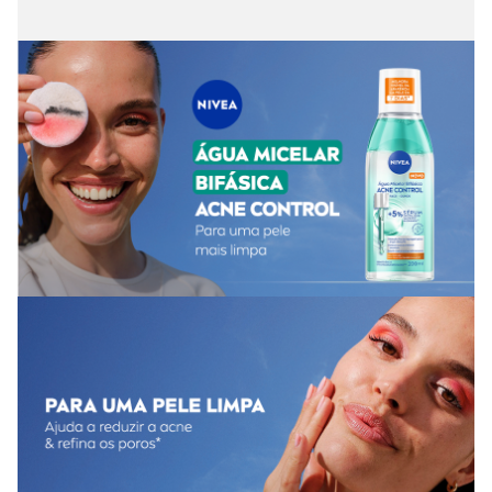
Composição da Água Micelar Bifásica Nivea Acne Control
200ml
5% de sérum
;
Complexo de aminoácidos
.
Benefícios da Água Micelar Bifásica Nivea Acne Control
200ml
Remove maquiagem à prova d’água e filtros de FPS;
Promove
limpeza facial suave
e eficaz;
Ajuda a controlar a oleosidade da pele;
Auxilia na redução da acne e no refinamento dos poros;
Possui textura leve, sem resíduos gordurosos;
É sem perfume, ideal para pele com tendência à acne.
Modo de uso da Água Micelar Bifásica Nivea Acne Control
200ml
Agite a embalagem para misturar as duas fases. Com o