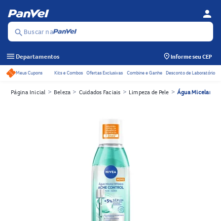
person
Menu d
Se
Buscar na
search
menu
Departamentos
Informe seu CEP
Meus Cupons
Kits e Combos
Ofertas Exclusivas
Combine e Ganhe
Desconto de Laboratório
Acessos rápidos do cabeçalho
>
>
>
>
Página Inicial
Beleza
Cuidados Faciais
Limpeza de Pele
Água Micelar