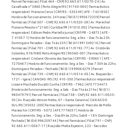
Panvel Farmácias | Filial 464 - CNPJ 92.665.611/0270-24 | Av.
Cavalhada n° 3860 | Porto Alegre/RS | 91740-000 | Farmacêutico
responsável: Mariana Cervo | CRF/RS - 535349 | AFE - 7421850 |
Horário de funcionamento: 24 horas | Tel (51) 995672339| Panvel
Farmácias | Filial 507 - CNPJ 92.665.611/0320-28 | Av. Marechal
Floriano Peixoto n° 2160 | Curitiba/PR | 91010.002 | Farmacêutico
responsável: Edilson Pedro Martello Junior| CRF/PR - 24873 | AFE -
7.41057.1| Horário de funcionamento: Seg. a Sex. - Das 7s às 23h.
Domingos e Feriados - Das 7s às 23h | Tel (41) 991349216 | Panvel
Farmácias | Filial 701 - CNPJ 92.665.611/0192-77 | Av. Cristóvão
Colombo, 976/980| Porto Alegre/RS | 90560-001 | Farmacêutico
responsável: Crislane Oliveira dos Santos | CRF/RS - 590651 | AFE -
7270467 | Horário de funcionamento: Seg. a Sex. - Das 7:30h às 22hs.
Domingos e Feriados – Fechado | Tel (51) 999064279 | Panvel
Farmácias | Filial 739 – CNPJ 92.665.611/0514-05 | Av. Boqueirão –
1721 - Igara | CANOAS /RS | 92.410-350 | Farmacêutico responsável:
Lisiane Machado Ducatti Cunha | CRF/RS - 7962 | AFE 7734473
|Horário de funcionamento: Seg. a Sab. - Das 7hs às 21hs | Tel (51)
980479791| Panvel Farmácias | Filial 758 – CNPJ 92.665.611/0535-
30 | Av. Rua João Venzon Netto, 67 – Santa Catarina | CAXIAS DO
SUL/RS | 95032-200| Farmacêutico responsável: Marcelo de Mello
Maraschin | CRF/RS - 5072 | AFE 7776037 | Horário de
funcionamento: Seg. a Sex. - Das 8h às 22hs, Sab 8 – 18 h Domingos
Fechado | Tel (54) 996259744 | Panvel Farmácias | Filial 791 – CNPJ
92.665.611/0567-17 | Rua João Motta Espezim, 222 - Saco dos