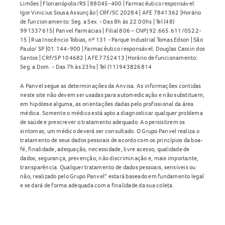
Limões | Florianópolis/RS | 88045-400 | Farmacêutico responsável:
Igor Vinicius Sousa Assunção | CRF/SC 20284 | AFE 7841362 |Horário
de funcionamento: Seg. a Sex. - Das 8h às 22:00hs | Tel (48)
991337615| Panvel Farmácias | Filial 806 – CNPJ 92.665.611/0522-
15 | Rua Inocêncio Tobias, nº 131 - Parque Industrial Tomas Edson | São
Paulo/ SP |01.144-900 | Farmacêutico responsável: Douglas Cassin dos
Santos | CRF/SP 104682 | AFE 7752413 |Horário de funcionamento:
Seg. a Dom. - Das 7h às 23hs | Tel (11) 943826814
A Panvel segue as determinações da Anvisa. As informações contidas
neste site não devem ser usadas para automedicação e não substituem,
em hipótese alguma, as orientações dadas pelo profissional da área
médica. Somente o médico está apto a diagnosticar qualquer problema
de saúde e prescrever o tratamento adequado. Ao persistirem os
sintomas, um médico deverá ser consultado. O Grupo Panvel realiza o
tratamento de seus dados pessoais de acordo com os princípios da boa-
fé, finalidade, adequação, necessidade, livre acesso, qualidade de
dados, segurança, prevenção, não discriminação e, mais importante,
transparência. Qualquer tratamento de dados pessoais, sensíveis ou
não, realizado pelo Grupo Panvel* estará baseado em fundamento legal
e se dará de forma adequada com a finalidade da sua coleta.