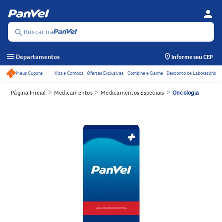
person
Menu d
Se
Buscar na
search
menu
Departamentos
Informe seu CEP
Meus Cupons
Kits e Combos
Ofertas Exclusivas
Combine e Ganhe
Desconto de Laboratório
Acessos rápidos do cabeçalho
>
>
>
Página Inicial
Medicamentos
Medicamentos Especiais
Oncologia