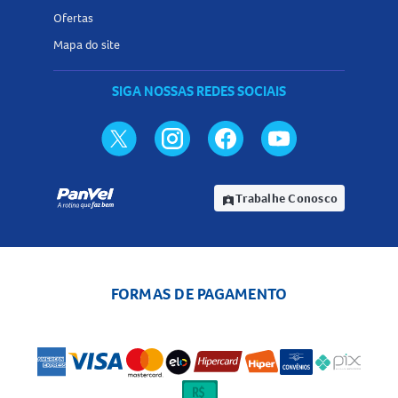
imprevisíveis, pois trata-se de um medicamento novo.
Ofertas
Como guardar o
Mapa do site
Truqap Tab 200mg
?
O
Truqap Tab 200mg
deve ser conservado em temperatura
SIGA NOSSAS REDES SOCIAIS
ambiente, entre 15°C e 30°C, em sua embalagem original e
protegido da umidade. Mantenha fora do alcance de
crianças e não utilize após o vencimento do prazo indicado
na embalagem.
Trabalhe Conosco
assignment_ind
Conheça outros produtos relacionados à categoria
Oncologia
n
a Panvel Farmácias e encontre outros
medicamentos e tratamentos para cuidados
complementares.
FORMAS DE PAGAMENTO