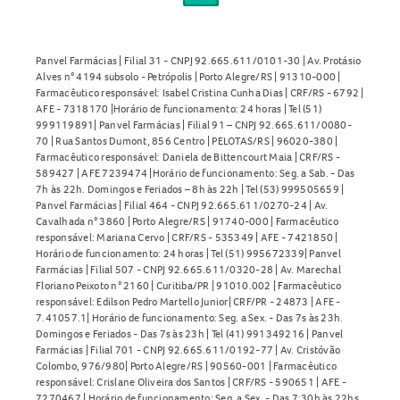
Panvel Farmácias | Filial 31 - CNPJ 92.665.611/0101-30 | Av. Protásio
Alves n° 4194 subsolo - Petrópolis | Porto Alegre/RS | 91310-000 |
Farmacêutico responsável: Isabel Cristina Cunha Dias | CRF/RS - 6792 |
AFE - 7318170 |Horário de funcionamento: 24 horas | Tel (51)
999119891| Panvel Farmácias | Filial 91 – CNPJ 92.665.611/0080-
70 | Rua Santos Dumont, 856 Centro | PELOTAS/RS | 96020-380 |
Farmacêutico responsável: Daniela de Bittencourt Maia | CRF/RS -
589427 | AFE 7239474 |Horário de funcionamento: Seg. a Sab. - Das
7h às 22h. Domingos e Feriados – 8h às 22h | Tel (53) 999505659 |
Panvel Farmácias | Filial 464 - CNPJ 92.665.611/0270-24 | Av.
Cavalhada n° 3860 | Porto Alegre/RS | 91740-000 | Farmacêutico
responsável: Mariana Cervo | CRF/RS - 535349 | AFE - 7421850 |
Horário de funcionamento: 24 horas | Tel (51) 995672339| Panvel
Farmácias | Filial 507 - CNPJ 92.665.611/0320-28 | Av. Marechal
Floriano Peixoto n° 2160 | Curitiba/PR | 91010.002 | Farmacêutico
responsável: Edilson Pedro Martello Junior| CRF/PR - 24873 | AFE -
7.41057.1| Horário de funcionamento: Seg. a Sex. - Das 7s às 23h.
Domingos e Feriados - Das 7s às 23h | Tel (41) 991349216 | Panvel
Farmácias | Filial 701 - CNPJ 92.665.611/0192-77 | Av. Cristóvão
Colombo, 976/980| Porto Alegre/RS | 90560-001 | Farmacêutico
responsável: Crislane Oliveira dos Santos | CRF/RS - 590651 | AFE -
7270467 | Horário de funcionamento: Seg. a Sex. - Das 7:30h às 22hs.