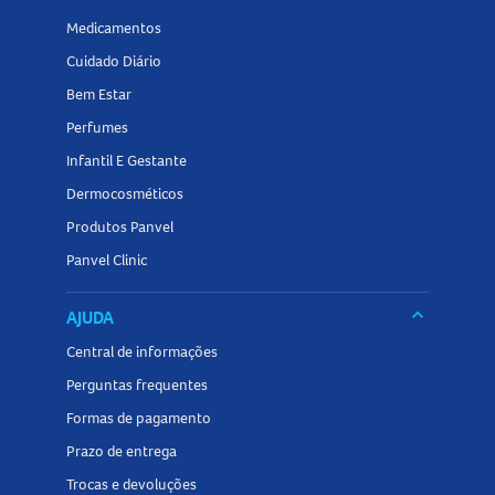
posaconazol;
Medicamentos
Antivirais
: ritonavir, boceprevir, telaprevir;
Cuidado Diário
Medicamentos como
carbamazepina
,
fenitoína
e
erva de
Bem Estar
São João
podem reduzir sua eficácia.
Perfumes
Efeitos colaterais do
Truqap Tab 200mg
Infantil E Gestante
Como todo medicamento, o
Truqap Tab 200mg
pode
Dermocosméticos
causar efeitos adversos. Entre os mais relatados estão:
Produtos Panvel
Muito comuns
: infecção urinária, diarreia, náusea, vômito,
Panvel Clinic
cansaço, perda de apetite, hiperglicemia, irritação na pele,
estomatite;
keyboard_arrow_down
AJUDA
Comuns
: gosto metálico, dor de estômago, erupções
Central de informações
cutâneas, vermelhidão, pele seca, febre, perda de peso;
Perguntas frequentes
Incomuns
: hipersensibilidade, erupções tóxicas e
Formas de pagamento
cetoacidose diabética.
Informe seu médico sobre qualquer reação adversa.
Prazo de entrega
Mesmo usado corretamente, podem ocorrer efeitos
Trocas e devoluções