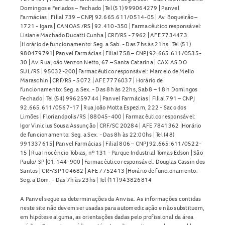
Domingos e Feriados – Fechado | Tel (51) 999064279 | Panvel
Farmácias | Filial 739 – CNPJ 92.665.611/0514-05 | Av. Boqueirão –
1721 - Igara | CANOAS /RS | 92.410-350 | Farmacêutico responsável:
Lisiane Machado Ducatti Cunha | CRF/RS - 7962 | AFE 7734473
|Horário de funcionamento: Seg. a Sab. - Das 7hs às 21hs | Tel (51)
980479791| Panvel Farmácias | Filial 758 – CNPJ 92.665.611/0535-
30 | Av. Rua João Venzon Netto, 67 – Santa Catarina | CAXIAS DO
SUL/RS | 95032-200| Farmacêutico responsável: Marcelo de Mello
Maraschin | CRF/RS - 5072 | AFE 7776037 | Horário de
funcionamento: Seg. a Sex. - Das 8h às 22hs, Sab 8 – 18 h Domingos
Fechado | Tel (54) 996259744 | Panvel Farmácias | Filial 791 – CNPJ
92.665.611/0567-17 | Rua João Motta Espezim, 222 - Saco dos
Limões | Florianópolis/RS | 88045-400 | Farmacêutico responsável:
Igor Vinicius Sousa Assunção | CRF/SC 20284 | AFE 7841362 |Horário
de funcionamento: Seg. a Sex. - Das 8h às 22:00hs | Tel (48)
991337615| Panvel Farmácias | Filial 806 – CNPJ 92.665.611/0522-
15 | Rua Inocêncio Tobias, nº 131 - Parque Industrial Tomas Edson | São
Paulo/ SP |01.144-900 | Farmacêutico responsável: Douglas Cassin dos
Santos | CRF/SP 104682 | AFE 7752413 |Horário de funcionamento:
Seg. a Dom. - Das 7h às 23hs | Tel (11) 943826814
A Panvel segue as determinações da Anvisa. As informações contidas
neste site não devem ser usadas para automedicação e não substituem,
em hipótese alguma, as orientações dadas pelo profissional da área