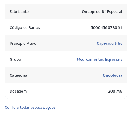
hipromelose, dióxido de titânio, macrogol, polidextrose,
Fabricante
Oncoprod Df Especial
copovidona, triglicerídeos de cadeia média, óxidos de ferro
(amarelo, vermelho e preto).
Código de Barras
5000456078061
Superdose
Truqap Tab 200mg
: o que fazer?
Em caso de ingestão de quantidade maior que a
Princípio Ativo
Capivasertibe
recomendada de
Truqap Tab 200mg
, procure
imediatamente um médico ou o hospital mais próximo e
Grupo
Medicamentos Especiais
leve a embalagem ou bula do medicamento. Também é
possível entrar em contato com o serviço de intoxicações
Categoria
Oncologia
pelo número 0800 722 6001 para orientações adicionais.
Dosagem
200 MG
Para que serve e como funciona o
Truqap Tab 200mg
?
O
Truqap Tab 200mg
é indicado para tratar o
câncer de
Conferir todas especificações
mama avançado ou metastático
com características
hormonais específicas (RH positivo e HER2 negativo). Ele
age inibindo as proteínas chamadas
AKT quinases
, que