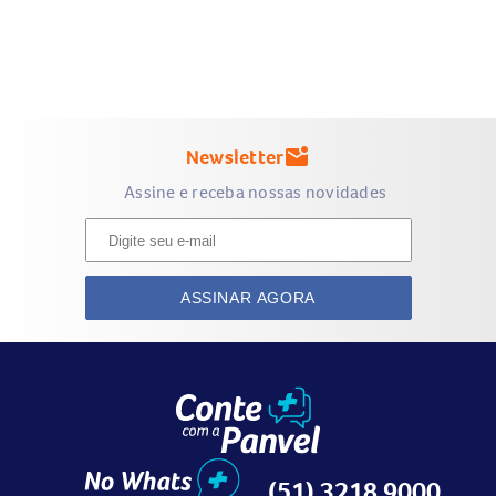
estimulam o crescimento e a sobrevivência das células
tumorais. Ao bloquear essas proteínas, o medicamento
ajuda a reduzir o crescimento do tumor e a destruição de
células cancerígenas.
Contraindicações do
Truqap Tab 200mg
Newsletter
mark_email_unread
Pacientes com hipersensibilidade ao
capivasertibe
ou a
Assine e receba nossas novidades
qualquer componente da fórmula;
Durante o período de aleitamento ou doação de leite
humano;
ASSINAR AGORA
Não deve ser utilizado por mulheres grávidas sem
orientação médica.
Como usar o
Truqap Tab 200mg
?
O uso de
Truqap Tab 200mg
deve ser feito exatamente
conforme prescrição médica. A dose habitual é de
dois
comprimidos de 200mg duas vezes ao dia
(total de 800mg
(51) 3218 9000