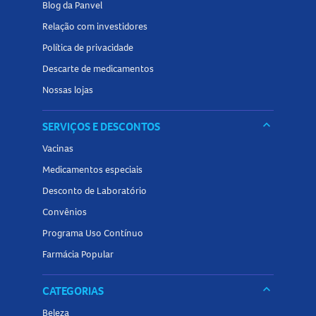
Blog da Panvel
Relação com investidores
Informe o médico se tiver
diabetes
ou níveis elevados de
açúcar no sangue;
Política de privacidade
Evite o consumo de
suco de toranja
durante o tratamento,
Descarte de medicamentos
pois pode aumentar os efeitos adversos;
Nossas lojas
Informe se estiver grávida ou amamentando, pois o
medicamento pode causar riscos ao bebê;
keyboard_arrow_down
SERVIÇOS E DESCONTOS
Evite dirigir ou operar máquinas caso sinta cansaço
Vacinas
durante o tratamento.
Medicamentos especiais
Interações medicamentosas com o
Truqap Tab 200mg
Desconto de Laboratório
Alguns medicamentos podem alterar o efeito de
Truqap
Convênios
Tab 200mg
. Informe seu médico sobre todos os
Programa Uso Contínuo
medicamentos e suplementos utilizados. Exemplos de
Farmácia Popular
interações incluem:
Antibióticos
: claritromicina, telitromicina;
keyboard_arrow_down
CATEGORIAS
Antifúngicos
: cetoconazol, itraconazol, voriconazol,
Beleza