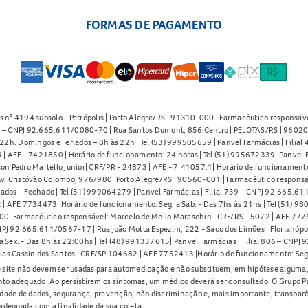
FORMAS DE PAGAMENTO
s n° 4194 subsolo - Petrópolis | Porto Alegre/RS | 91310-000 | Farmacêutico responsáve
91 – CNPJ 92.665.611/0080-70 | Rua Santos Dumont, 856 Centro | PELOTAS/RS | 96020-
2h. Domingos e Feriados – 8h às 22h | Tel (53) 999505659 | Panvel Farmácias | Filia
| AFE - 7421850 | Horário de funcionamento: 24 horas | Tel (51) 995672339| Panvel F
on Pedro Martello Junior| CRF/PR - 24873 | AFE - 7.41057.1| Horário de funcionamento: 
. Cristóvão Colombo, 976/980| Porto Alegre/RS | 90560-001 | Farmacêutico responsáve
iados – Fechado | Tel (51) 999064279 | Panvel Farmácias | Filial 739 – CNPJ 92.665.6
| AFE 7734473 |Horário de funcionamento: Seg. a Sab. - Das 7hs às 21hs | Tel (51) 9
0| Farmacêutico responsável: Marcelo de Mello Maraschin | CRF/RS - 5072 | AFE 77760
NPJ 92.665.611/0567-17 | Rua João Motta Espezim, 222 - Saco dos Limões | Florianópo
ex. - Das 8h às 22:00hs | Tel (48) 991337615| Panvel Farmácias | Filial 806 – CNPJ 
las Cassin dos Santos | CRF/SP 104682 | AFE 7752413 |Horário de funcionamento: Seg
 site não devem ser usadas para automedicação e não substituem, em hipótese alguma, 
nto adequado. Ao persistirem os sintomas, um médico deverá ser consultado. O Grupo P
lidade de dados, segurança, prevenção, não discriminação e, mais importante, transpar
adequada com a finalidade da sua coleta.