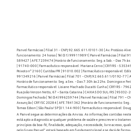
Panvel Farmácias | Filial 31 - CNPJ 92.665.611/0101-30 | Av. Protásio Alve
funcionamento: 24 horas | Tel (51) 999119891| Panvel Farmácias | Filial 
589427 | AFE 7239474 |Horário de funcionamento: Seg. a Sab. - Das 7h às 2
| 91740-000 | Farmacêutico responsável: Mariana Cervo | CRF/RS - 535349 
Peixoto n° 2160 | Curitiba/PR | 91010.002 | Farmacêutico responsável: Edils
991349216 | Panvel Farmácias | Filial 701 - CNPJ 92.665.611/0192-77 | Av
Horário de funcionamento: Seg. a Sex. - Das 7:30h às 22hs. Domingos e Fer
Farmacêutico responsável: Lisiane Machado Ducatti Cunha | CRF/RS - 7962 
Rua João Venzon Netto, 67 – Santa Catarina | CAXIAS DO SUL/RS | 95032-20
Domingos Fechado | Tel (54) 996259744 | Panvel Farmácias | Filial 791 – C
Assunção | CRF/SC 20284 | AFE 7841362 |Horário de funcionamento: Seg. a S
Tomas Edson | São Paulo/ SP |01.144-900 | Farmacêutico responsável: Doug
A Panvel segue as determinações da Anvisa. As informações contidas neste
está apto a diagnosticar qualquer problema de saúde e prescrever o tratame
princípios da boa-fé, finalidade, adequação, necessidade, livre acesso, qua
pelo Grupo Panvel* estará baseado em fundamento legal e se dará de forma 