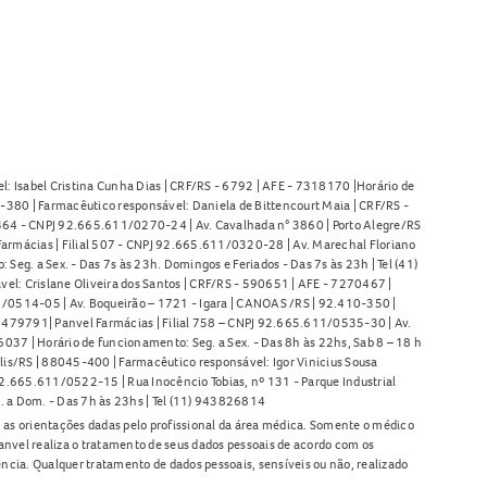
l: Isabel Cristina Cunha Dias | CRF/RS - 6792 | AFE - 7318170 |Horário de
380 | Farmacêutico responsável: Daniela de Bittencourt Maia | CRF/RS -
l 464 - CNPJ 92.665.611/0270-24 | Av. Cavalhada n° 3860 | Porto Alegre/RS
armácias | Filial 507 - CNPJ 92.665.611/0320-28 | Av. Marechal Floriano
Seg. a Sex. - Das 7s às 23h. Domingos e Feriados - Das 7s às 23h | Tel (41)
l: Crislane Oliveira dos Santos | CRF/RS - 590651 | AFE - 7270467 |
11/0514-05 | Av. Boqueirão – 1721 - Igara | CANOAS /RS | 92.410-350 |
80479791| Panvel Farmácias | Filial 758 – CNPJ 92.665.611/0535-30 | Av.
37 | Horário de funcionamento: Seg. a Sex. - Das 8h às 22hs, Sab 8 – 18 h
lis/RS | 88045-400 | Farmacêutico responsável: Igor Vinicius Sousa
92.665.611/0522-15 | Rua Inocêncio Tobias, nº 131 - Parque Industrial
. a Dom. - Das 7h às 23hs | Tel (11) 943826814
as orientações dadas pelo profissional da área médica. Somente o médico
anvel realiza o tratamento de seus dados pessoais de acordo com os
ência. Qualquer tratamento de dados pessoais, sensíveis ou não, realizado