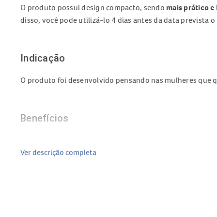
O produto possui design compacto, sendo
mais prático e 
disso, você pode utilizá-lo 4 dias antes da data prevista 
Indicação
O produto foi desenvolvido pensando nas mulheres que q
Benefícios
Detecta a presença do hormônio HCG na urina;
Ver descrição completa
Tem alta precisão;
Seguro, fácil, rápido e eficiente;
Pode ser usado a qualquer hora do dia.
Modo de Usar