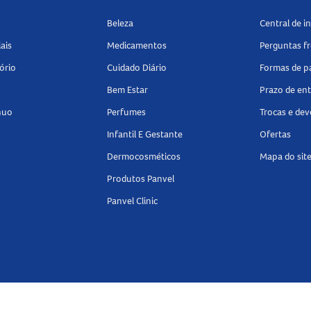
Beleza
Central de 
ais
Medicamentos
Perguntas f
ório
Cuidado Diário
Formas de 
Bem Estar
Prazo de en
nuo
Perfumes
Trocas e de
Infantil E Gestante
Ofertas
Dermocosméticos
Mapa do sit
Produtos Panvel
Panvel Clinic