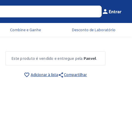
person
Entrar
Menu do cliente
Seu c
Combine e Ganhe
Desconto de Laboratório
Este produto é vendido e entregue pela
Panvel
.
share
favorite_border
Adicionar à lista
Compartilhar