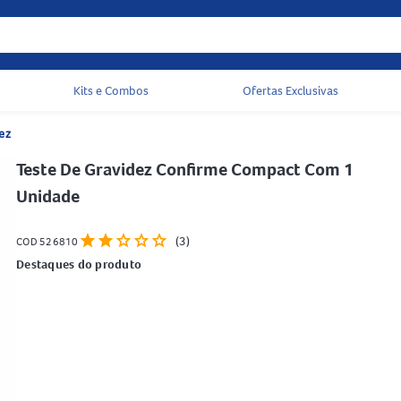
Kits e Combos
Ofertas Exclusivas
Acessos rápidos do cabeçalho
ez
Teste De Gravidez Confirme Compact Com 1
Unidade
star
star
star
star
star
(3)
COD 526810
Destaques do produto