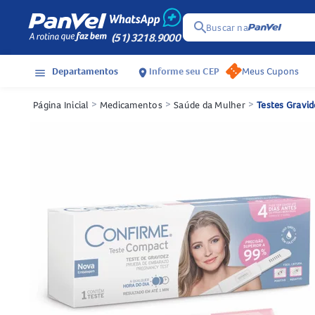
search
Buscar na
(51) 3218.9000
Departamentos
Informe seu CEP
Meus Cupons
menu
location_on
Página Inicial
>
Medicamentos
>
Saúde da Mulher
>
Testes Gravid