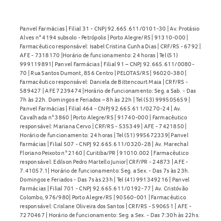
alergia ao tiamazol ou a qualquer componente da fórmula,
por mulheres que estejam amamentando e por gestantes
Panvel Farmácias | Filial 31 - CNPJ 92.665.611/0101-30 | Av. Protásio
sem orientação médica. Pacientes com histórico de
Alves n° 4194 subsolo - Petrópolis | Porto Alegre/RS | 91310-000 |
Farmacêutico responsável: Isabel Cristina Cunha Dias | CRF/RS - 6792 |
agranulocitose, anemia aplástica, hepatite ou dermatite
AFE - 7318170 |Horário de funcionamento: 24 horas | Tel (51)
esfoliativa devem evitar o uso. Crianças e idosos devem ter
999119891| Panvel Farmácias | Filial 91 – CNPJ 92.665.611/0080-
70 | Rua Santos Dumont, 856 Centro | PELOTAS/RS | 96020-380 |
acompanhamento médico rigoroso.
Farmacêutico responsável: Daniela de Bittencourt Maia | CRF/RS -
589427 | AFE 7239474 |Horário de funcionamento: Seg. a Sab. - Das
Posso comprar o Tapazol 5mg sem receita médica?
7h às 22h. Domingos e Feriados – 8h às 22h | Tel (53) 999505659 |
Panvel Farmácias | Filial 464 - CNPJ 92.665.611/0270-24 | Av.
Não. O
Tapazol 5mg
é um medicamento de venda sob
Cavalhada n° 3860 | Porto Alegre/RS | 91740-000 | Farmacêutico
responsável: Mariana Cervo | CRF/RS - 535349 | AFE - 7421850 |
prescrição médica. Para adquirir o produto, é obrigatória a
Horário de funcionamento: 24 horas | Tel (51) 995672339| Panvel
apresentação da receita emitida por um profissional
Farmácias | Filial 507 - CNPJ 92.665.611/0320-28 | Av. Marechal
Floriano Peixoto n° 2160 | Curitiba/PR | 91010.002 | Farmacêutico
habilitado.
responsável: Edilson Pedro Martello Junior| CRF/PR - 24873 | AFE -
7.41057.1| Horário de funcionamento: Seg. a Sex. - Das 7s às 23h.
Como armazenar o Tapazol 5mg?
Domingos e Feriados - Das 7s às 23h | Tel (41) 991349216 | Panvel
Farmácias | Filial 701 - CNPJ 92.665.611/0192-77 | Av. Cristóvão
O
Tapazol 5mg
deve ser mantido em temperatura
Colombo, 976/980| Porto Alegre/RS | 90560-001 | Farmacêutico
responsável: Crislane Oliveira dos Santos | CRF/RS - 590651 | AFE -
ambiente, entre 15°C e 30°C, protegido da luz e em sua
7270467 | Horário de funcionamento: Seg. a Sex. - Das 7:30h às 22hs.