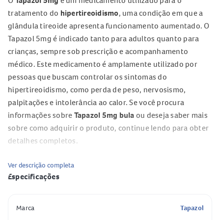
O
Tapazol 5mg
é um medicamento utilizado para o
tratamento do
hipertireoidismo
, uma condição em que a
glândula tireoide apresenta funcionamento aumentado. O
Tapazol 5mg é indicado tanto para adultos quanto para
crianças, sempre sob prescrição e acompanhamento
médico. Este medicamento é amplamente utilizado por
pessoas que buscam controlar os sintomas do
hipertireoidismo, como perda de peso, nervosismo,
palpitações e intolerância ao calor. Se você procura
informações sobre
Tapazol 5mg bula
ou deseja saber mais
sobre como adquirir o produto, continue lendo para obter
detalhes completos.
Qual o princípio ativo do Tapazol 5mg?
Ver descrição completa
Especificações
O princípio ativo do
Tapazol 5mg
é o
tiamazol
. Esta
substância é responsável pelo efeito terapêutico do
Especificação
Valor
medicamento, atuando diretamente na síntese dos
Marca
Tapazol
hormônios tireoidianos.