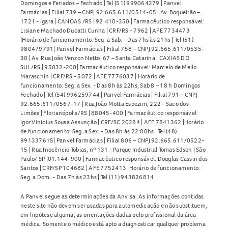
embalagem original. Não utilize o medicamento após o
Domingos e Feriados – Fechado | Tel (51) 999064279 | Panvel
prazo de validade e mantenha-o fora do alcance de
Farmácias | Filial 739 – CNPJ 92.665.611/0514-05 | Av. Boqueirão –
1721 - Igara | CANOAS /RS | 92.410-350 | Farmacêutico responsável:
crianças.
Lisiane Machado Ducatti Cunha | CRF/RS - 7962 | AFE 7734473
|Horário de funcionamento: Seg. a Sab. - Das 7hs às 21hs | Tel (51)
O Tapazol 5mg está disponível na Panvel. Consulte sempre
980479791| Panvel Farmácias | Filial 758 – CNPJ 92.665.611/0535-
30 | Av. Rua João Venzon Netto, 67 – Santa Catarina | CAXIAS DO
um profissional de saúde antes de iniciar o tratamento.
SUL/RS | 95032-200| Farmacêutico responsável: Marcelo de Mello
Veja mais opções em
Tireoide
.
Maraschin | CRF/RS - 5072 | AFE 7776037 | Horário de
funcionamento: Seg. a Sex. - Das 8h às 22hs, Sab 8 – 18 h Domingos
Fechado | Tel (54) 996259744 | Panvel Farmácias | Filial 791 – CNPJ
92.665.611/0567-17 | Rua João Motta Espezim, 222 - Saco dos
Limões | Florianópolis/RS | 88045-400 | Farmacêutico responsável:
Igor Vinicius Sousa Assunção | CRF/SC 20284 | AFE 7841362 |Horário
de funcionamento: Seg. a Sex. - Das 8h às 22:00hs | Tel (48)
991337615| Panvel Farmácias | Filial 806 – CNPJ 92.665.611/0522-
15 | Rua Inocêncio Tobias, nº 131 - Parque Industrial Tomas Edson | São
Paulo/ SP |01.144-900 | Farmacêutico responsável: Douglas Cassin dos
Santos | CRF/SP 104682 | AFE 7752413 |Horário de funcionamento:
Seg. a Dom. - Das 7h às 23hs | Tel (11) 943826814
A Panvel segue as determinações da Anvisa. As informações contidas
neste site não devem ser usadas para automedicação e não substituem,
em hipótese alguma, as orientações dadas pelo profissional da área
médica. Somente o médico está apto a diagnosticar qualquer problema