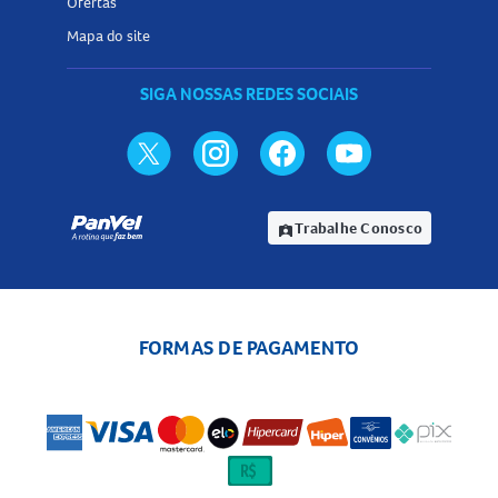
Ofertas
Mapa do site
SIGA NOSSAS REDES SOCIAIS
Trabalhe Conosco
assignment_ind
FORMAS DE PAGAMENTO