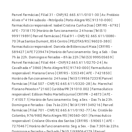
Panvel Farmácias | Filial 31 - CNPJ 92.665.611/0101-30 | Av. Protásio
Alves n° 4194 subsolo - Petrópolis | Porto Alegre/RS | 91310-000 |
Farmacêutico responsável: Isabel Cristina Cunha Dias | CRF/RS - 6792 |
AFE - 7318170 |Horário de funcionamento: 24 horas | Tel (51)
999119891| Panvel Farmácias | Filial 91 – CNPJ 92.665.611/0080-
70 | Rua Santos Dumont, 856 Centro | PELOTAS/RS | 96020-380 |
Farmacêutico responsável: Daniela de Bittencourt Maia | CRF/RS -
589427 | AFE 7239474 |Horário de funcionamento: Seg. a Sab. - Das
7h às 22h. Domingos e Feriados – 8h às 22h | Tel (53) 999505659 |
Panvel Farmácias | Filial 464 - CNPJ 92.665.611/0270-24 | Av.
Cavalhada n° 3860 | Porto Alegre/RS | 91740-000 | Farmacêutico
responsável: Mariana Cervo | CRF/RS - 535349 | AFE - 7421850 |
Horário de funcionamento: 24 horas | Tel (51) 995672339| Panvel
Farmácias | Filial 507 - CNPJ 92.665.611/0320-28 | Av. Marechal
Floriano Peixoto n° 2160 | Curitiba/PR | 91010.002 | Farmacêutico
responsável: Edilson Pedro Martello Junior| CRF/PR - 24873 | AFE -
7.41057.1| Horário de funcionamento: Seg. a Sex. - Das 7s às 23h.
Domingos e Feriados - Das 7s às 23h | Tel (41) 991349216 | Panvel
Farmácias | Filial 701 - CNPJ 92.665.611/0192-77 | Av. Cristóvão
Colombo, 976/980| Porto Alegre/RS | 90560-001 | Farmacêutico
responsável: Crislane Oliveira dos Santos | CRF/RS - 590651 | AFE -
7270467 | Horário de funcionamento: Seg. a Sex. - Das 7:30h às 22hs.
Domingos e Feriados – Fechado | Tel (51) 999064279 | Panvel