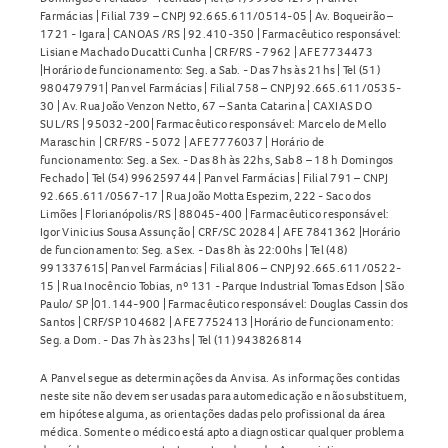
Farmácias | Filial 739 – CNPJ 92.665.611/0514-05 | Av. Boqueirão –
1721 - Igara | CANOAS /RS | 92.410-350 | Farmacêutico responsável:
Lisiane Machado Ducatti Cunha | CRF/RS - 7962 | AFE 7734473
|Horário de funcionamento: Seg. a Sab. - Das 7hs às 21hs | Tel (51)
980479791| Panvel Farmácias | Filial 758 – CNPJ 92.665.611/0535-
30 | Av. Rua João Venzon Netto, 67 – Santa Catarina | CAXIAS DO
SUL/RS | 95032-200| Farmacêutico responsável: Marcelo de Mello
Maraschin | CRF/RS - 5072 | AFE 7776037 | Horário de
funcionamento: Seg. a Sex. - Das 8h às 22hs, Sab 8 – 18 h Domingos
Fechado | Tel (54) 996259744 | Panvel Farmácias | Filial 791 – CNPJ
92.665.611/0567-17 | Rua João Motta Espezim, 222 - Saco dos
Limões | Florianópolis/RS | 88045-400 | Farmacêutico responsável:
Igor Vinicius Sousa Assunção | CRF/SC 20284 | AFE 7841362 |Horário
de funcionamento: Seg. a Sex. - Das 8h às 22:00hs | Tel (48)
991337615| Panvel Farmácias | Filial 806 – CNPJ 92.665.611/0522-
15 | Rua Inocêncio Tobias, nº 131 - Parque Industrial Tomas Edson | São
Paulo/ SP |01.144-900 | Farmacêutico responsável: Douglas Cassin dos
Santos | CRF/SP 104682 | AFE 7752413 |Horário de funcionamento:
Seg. a Dom. - Das 7h às 23hs | Tel (11) 943826814
A Panvel segue as determinações da Anvisa. As informações contidas
neste site não devem ser usadas para automedicação e não substituem,
em hipótese alguma, as orientações dadas pelo profissional da área
médica. Somente o médico está apto a diagnosticar qualquer problema