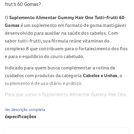
frutti 60 Gomas?
O
Suplemento Alimentar Gummy Hair One Tutti-frutti 60
Gomas
é um suplemento em formato de goma mastigável
desenvolvido para auxiliar na saúde dos cabelos. Com
sabor tutti-frutti, sua fórmula reúne vitaminas do
complexo B que contribuem para o fortalecimento dos fios
e para o equilíbrio do couro cabeludo.
Indicado para quem busca complementar a rotina de
cuidados com produtos da categoria
Cabelos e Unhas
, o
suplemento é de uso diário e prático.
Para que serve o Suplemento Alimentar Gummy Hair One
Tutti-frutti 60 Gomas?
Ver descrição completa
O
Suplemento Alimentar Gummy Hair One Tutti-frutti 60
Especificações
Gomas
auxilia no fortalecimento dos fios e no crescimento
Especificação
Valor
saudável do cabelo.