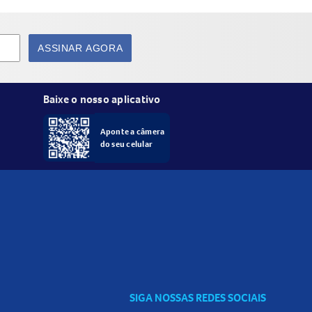
ASSINAR AGORA
ue uniformemente sobre a pele. Massageie
Baixe o nosso aplicativo
Aponte a câmera
do seu celular
completar sua rotina de cuidados com a pele!
SIGA NOSSAS REDES SOCIAIS