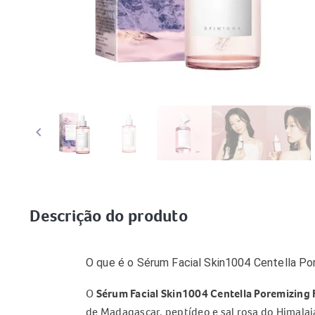
keyboard_arrow_left
keybo
Descrição do produto
O que é o Sérum Facial Skin1004 Centella P
O
Sérum Facial Skin1004 Centella Poremizing
de Madagascar, peptídeo e sal rosa do Himalaia