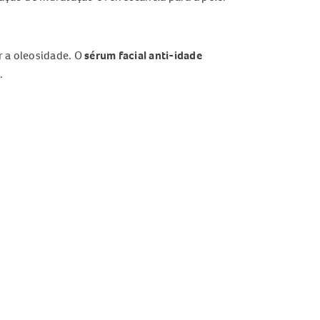
r a oleosidade. O
sérum facial anti-idade
.