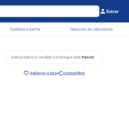
person
Entrar
Menu do cliente
Seu c
Combine e Ganhe
Desconto de Laboratório
Este produto é vendido e entregue pela
Panvel
.
share
favorite_border
Adicionar à lista
Compartilhar