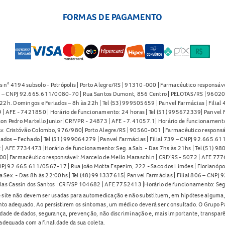
FORMAS DE PAGAMENTO
s n° 4194 subsolo - Petrópolis | Porto Alegre/RS | 91310-000 | Farmacêutico responsáve
91 – CNPJ 92.665.611/0080-70 | Rua Santos Dumont, 856 Centro | PELOTAS/RS | 96020-
2h. Domingos e Feriados – 8h às 22h | Tel (53) 999505659 | Panvel Farmácias | Filia
| AFE - 7421850 | Horário de funcionamento: 24 horas | Tel (51) 995672339| Panvel F
on Pedro Martello Junior| CRF/PR - 24873 | AFE - 7.41057.1| Horário de funcionamento: 
. Cristóvão Colombo, 976/980| Porto Alegre/RS | 90560-001 | Farmacêutico responsáve
iados – Fechado | Tel (51) 999064279 | Panvel Farmácias | Filial 739 – CNPJ 92.665.6
| AFE 7734473 |Horário de funcionamento: Seg. a Sab. - Das 7hs às 21hs | Tel (51) 9
0| Farmacêutico responsável: Marcelo de Mello Maraschin | CRF/RS - 5072 | AFE 77760
NPJ 92.665.611/0567-17 | Rua João Motta Espezim, 222 - Saco dos Limões | Florianópo
ex. - Das 8h às 22:00hs | Tel (48) 991337615| Panvel Farmácias | Filial 806 – CNPJ 
las Cassin dos Santos | CRF/SP 104682 | AFE 7752413 |Horário de funcionamento: Seg
 site não devem ser usadas para automedicação e não substituem, em hipótese alguma, 
nto adequado. Ao persistirem os sintomas, um médico deverá ser consultado. O Grupo P
lidade de dados, segurança, prevenção, não discriminação e, mais importante, transpar
adequada com a finalidade da sua coleta.