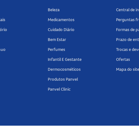
Beleza
Central de 
ais
Medicamentos
Perguntas f
ório
Cuidado Diário
Formas de 
Bem Estar
Prazo de en
nuo
Perfumes
Trocas e de
Infantil E Gestante
Ofertas
Dermocosméticos
Mapa do sit
Produtos Panvel
Panvel Clinic