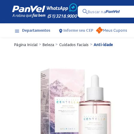
search
Buscar na
(51) 3218.9000
Departamentos
Informe seu CEP
Meus Cupons
menu
location_on
Página Inicial
>
Beleza
>
Cuidados Faciais
>
Anti-idade