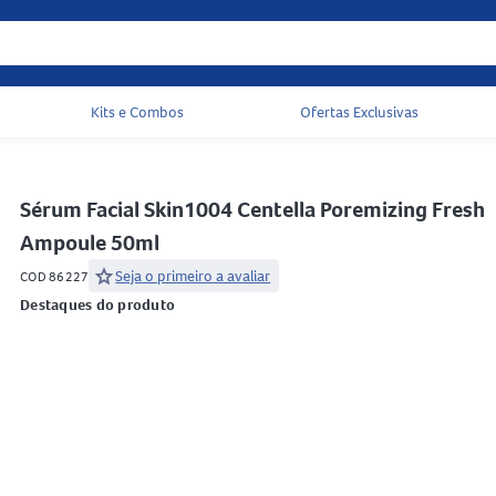
Kits e Combos
Ofertas Exclusivas
Acessos rápidos do cabeçalho
Sérum Facial Skin1004 Centella Poremizing Fresh
Ampoule 50ml
star
Seja o primeiro a avaliar
COD 86227
Destaques do produto