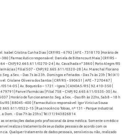
l: Isabel Cristina Cunha Dias | CRF/RS - 6792 | AFE - 7318170 |Horário de
380 | Farmacêutico responsável: Daniela de Bittencourt Maia | CRF/RS -
l 464 - CNPJ 92.665.611/0270-24 | Av. Cavalhada n° 3860 | Porto Alegre/RS
armácias | Filial 507 - CNPJ 92.665.611/0320-28 | Av. Marechal Floriano
Seg. a Sex. - Das 7s às 23h. Domingos e Feriados - Das 7s às 23h | Tel (41)
l: Crislane Oliveira dos Santos | CRF/RS - 590651 | AFE - 7270467 |
11/0514-05 | Av. Boqueirão – 1721 - Igara | CANOAS /RS | 92.410-350 |
80479791| Panvel Farmácias | Filial 758 – CNPJ 92.665.611/0535-30 | Av.
37 | Horário de funcionamento: Seg. a Sex. - Das 8h às 22hs, Sab 8 – 18 h
lis/RS | 88045-400 | Farmacêutico responsável: Igor Vinicius Sousa
92.665.611/0522-15 | Rua Inocêncio Tobias, nº 131 - Parque Industrial
. a Dom. - Das 7h às 23hs | Tel (11) 943826814
as orientações dadas pelo profissional da área médica. Somente o médico
anvel realiza o tratamento de seus dados pessoais de acordo com os
ência. Qualquer tratamento de dados pessoais, sensíveis ou não, realizado