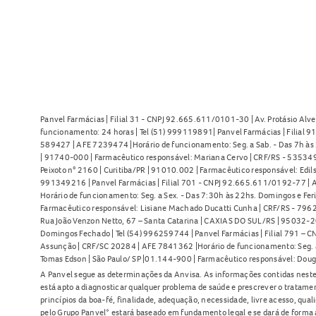
Panvel Farmácias | Filial 31 - CNPJ 92.665.611/0101-30 | Av. Protásio Alve
funcionamento: 24 horas | Tel (51) 999119891| Panvel Farmácias | Filial 
589427 | AFE 7239474 |Horário de funcionamento: Seg. a Sab. - Das 7h às 2
| 91740-000 | Farmacêutico responsável: Mariana Cervo | CRF/RS - 535349 
Peixoto n° 2160 | Curitiba/PR | 91010.002 | Farmacêutico responsável: Edils
991349216 | Panvel Farmácias | Filial 701 - CNPJ 92.665.611/0192-77 | Av
Horário de funcionamento: Seg. a Sex. - Das 7:30h às 22hs. Domingos e Fer
Farmacêutico responsável: Lisiane Machado Ducatti Cunha | CRF/RS - 7962 
Rua João Venzon Netto, 67 – Santa Catarina | CAXIAS DO SUL/RS | 95032-20
Domingos Fechado | Tel (54) 996259744 | Panvel Farmácias | Filial 791 – C
Assunção | CRF/SC 20284 | AFE 7841362 |Horário de funcionamento: Seg. a S
Tomas Edson | São Paulo/ SP |01.144-900 | Farmacêutico responsável: Doug
A Panvel segue as determinações da Anvisa. As informações contidas neste
está apto a diagnosticar qualquer problema de saúde e prescrever o tratame
princípios da boa-fé, finalidade, adequação, necessidade, livre acesso, qua
pelo Grupo Panvel* estará baseado em fundamento legal e se dará de forma 