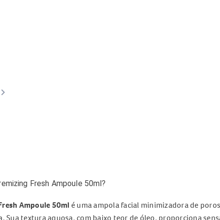
ard_arrow_right
oremizing Fresh Ampoule 50ml?
 Fresh Ampoule 50ml
é uma ampola facial minimizadora de poros,
. Sua textura aquosa, com baixo teor de óleo, proporciona sensa