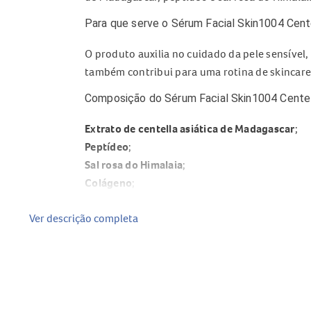
Para que serve o Sérum Facial Skin1004 Cen
O produto auxilia no cuidado da pele sensível,
também contribui para uma rotina de skincare 
Composição do Sérum Facial Skin1004 Cente
Extrato de centella asiática de Madagascar
;
Peptídeo
;
Sal rosa do Himalaia
;
Colágeno
;
Elastina
.
Ver descrição completa
Benefícios do Sérum Facial Skin1004 Centel
Ajuda a acalmar a pele sensível;
Auxilia no controle dos poros e do sebo;
Contribui para restaurar o equilíbrio da pele;
Remove impurezas e ajuda a prevenir a flacide