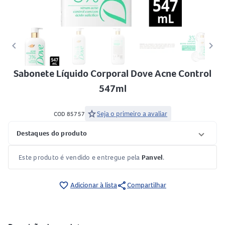
keyboard_arrow_left
keyboard_arrow_right
Sabonete Líquido Corporal Dove Acne Control
547ml
star
Seja o primeiro a avaliar
COD 85757
Destaques do produto
Este produto é vendido e entregue pela
Panvel
.
share
favorite_border
Adicionar à lista
Compartilhar