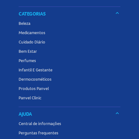
keyboard_arrow_down
CATEGORIAS
Beleza
Medicamentos
Cuidado Diário
Bem Estar
Perfumes
Infantil E Gestante
Dermocosméticos
Produtos Panvel
Panvel Clinic
keyboard_arrow_down
AJUDA
Central de informações
Perguntas frequentes