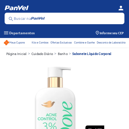
person
Menu d
Se
Buscar na
search
menu
Departamentos
Informe seu CEP
Meus Cupons
Kits e Combos
Ofertas Exclusivas
Combine e Ganhe
Desconto de Laboratório
Acessos rápidos do cabeçalho
>
>
>
Página Inicial
Cuidado Diário
Banho
Sabonete Líquido Corporal