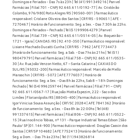
Domingos e Feriados - Das 7s às 23h | Tel (41) 991349216 | Panvel
Farmácias | Filial 701 - CNPJ 92.665.611/0192-77 | Av. Cristóvão
Colombo, 976/980| Porto Alegre/RS | 90560-001 | Farmacêutico
responsável: Crislane Oliveira dos Santos | CRF/RS - 590651 | AFE -
7270467 | Horário de funcionamento: Seg. a Sex. - Das 7:30h às 22hs.
Domingos e Feriados – Fechado | Tel (51) 999064279 | Panvel
Farmácias | Filial 739 – CNPJ 92.665.611/0514-05 | Av. Boqueirão –
1721 - Igara | CANOAS /RS | 92.410-350 | Farmacêutico responsável:
Lisiane Machado Ducatti Cunha | CRF/RS - 7962 | AFE 7734473
|Horário de funcionamento: Seg. a Sab. - Das 7hs às 21hs | Tel (51)
980479791| Panvel Farmácias | Filial 758 – CNPJ 92.665.611/0535-
30 | Av. Rua João Venzon Netto, 67 – Santa Catarina | CAXIAS DO
SUL/RS | 95032-200| Farmacêutico responsável: Marcelo de Mello
Maraschin | CRF/RS - 5072 | AFE 7776037 | Horário de
funcionamento: Seg. a Sex. - Das 8h às 22hs, Sab 8 – 18 h Domingos
Fechado | Tel (54) 996259744 | Panvel Farmácias | Filial 791 – CNPJ
92.665.611/0567-17 | Rua João Motta Espezim, 222 - Saco dos
Limões | Florianópolis/RS | 88045-400 | Farmacêutico responsável:
Igor Vinicius Sousa Assunção | CRF/SC 20284 | AFE 7841362 |Horário
de funcionamento: Seg. a Sex. - Das 8h às 22:00hs | Tel (48)
991337615| Panvel Farmácias | Filial 806 – CNPJ 92.665.611/0522-
15 | Rua Inocêncio Tobias, nº 131 - Parque Industrial Tomas Edson | São
Paulo/ SP |01.144-900 | Farmacêutico responsável: Douglas Cassin dos
Santos | CRF/SP 104682 | AFE 7752413 |Horário de funcionamento:
Seg. a Dom. - Das 7h às 23hs | Tel (11) 943826814