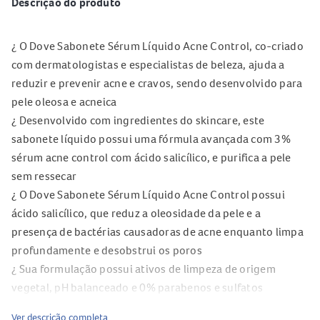
Descrição do produto
¿ O Dove Sabonete Sérum Líquido Acne Control, co-criado
com dermatologistas e especialistas de beleza, ajuda a
reduzir e prevenir acne e cravos, sendo desenvolvido para
pele oleosa e acneica
¿ Desenvolvido com ingredientes do skincare, este
sabonete líquido possui uma fórmula avançada com 3%
sérum acne control com ácido salicílico, e purifica a pele
sem ressecar
¿ O Dove Sabonete Sérum Líquido Acne Control possui
ácido salicílico, que reduz a oleosidade da pele e a
presença de bactérias causadoras de acne enquanto limpa
profundamente e desobstrui os poros
¿ Sua formulação possui ativos de limpeza de origem
vegetal, pH balanceado e 0% parabenos e sulfatos
¿ O novo Dove Sabonete Sérum é gentil com a sua pele e foi
Ver descrição completa