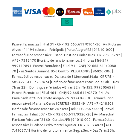
Panvel Farmácias | Filial 31 - CNPJ 92.665.611/0101-30 | Av. Protásio
Alves n° 4194 subsolo - Petrópolis | Porto Alegre/RS | 91310-000 |
Farmacêutico responsável: Isabel Cristina Cunha Dias | CRF/RS - 6792 |
AFE - 7318170 |Horário de funcionamento: 24 horas | Tel (51)
999119891| Panvel Farmácias | Filial 91 – CNPJ 92.665.611/0080-
70 | Rua Santos Dumont, 856 Centro | PELOTAS/RS | 96020-380 |
Farmacêutico responsável: Daniela de Bittencourt Maia | CRF/RS -
589427 | AFE 7239474 |Horário de funcionamento: Seg. a Sab. - Das
7h às 22h. Domingos e Feriados – 8h às 22h | Tel (53) 999505659 |
Panvel Farmácias | Filial 464 - CNPJ 92.665.611/0270-24 | Av.
Cavalhada n° 3860 | Porto Alegre/RS | 91740-000 | Farmacêutico
responsável: Mariana Cervo | CRF/RS - 535349 | AFE - 7421850 |
Horário de funcionamento: 24 horas | Tel (51) 995672339| Panvel
Farmácias | Filial 507 - CNPJ 92.665.611/0320-28 | Av. Marechal
Floriano Peixoto n° 2160 | Curitiba/PR | 91010.002 | Farmacêutico
responsável: Edilson Pedro Martello Junior| CRF/PR - 24873 | AFE -
7.41057.1| Horário de funcionamento: Seg. a Sex. - Das 7s às 23h.