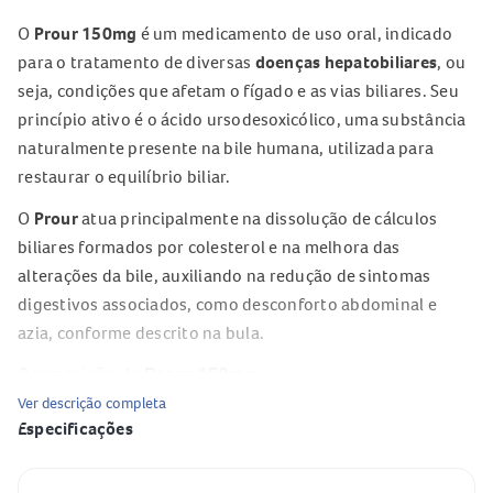
O
Prour 150mg
é um medicamento de uso oral, indicado
para o tratamento de diversas
doenças hepatobiliares
, ou
seja, condições que afetam o fígado e as vias biliares. Seu
princípio ativo é o ácido ursodesoxicólico, uma substância
naturalmente presente na bile humana, utilizada para
restaurar o equilíbrio biliar.
O
Prour
atua principalmente na dissolução de cálculos
biliares formados por colesterol e na melhora das
alterações da bile, auxiliando na redução de sintomas
digestivos associados, como desconforto abdominal e
azia, conforme descrito na bula.
Composição do
Prour 150mg
Ver descrição completa
Cada comprimido de
Prour 150mg
contém:
Especificações
Ácido ursodesoxicólico
150mg
Especificação
Valor