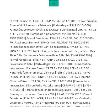
embalagem ou a bula do medicamento.
Como guardar o
Prour 150mg
?
O
Prour 150mg
deve ser armazenado em temperatura
Panvel Farmácias | Filial 31 - CNPJ 92.665.611/0101-30 | Av. Protásio
ambiente, entre 15°C e 30°C, protegido da umidade e
Alves n° 4194 subsolo - Petrópolis | Porto Alegre/RS | 91310-000 |
Farmacêutico responsável: Isabel Cristina Cunha Dias | CRF/RS - 6792 |
mantido em sua embalagem original.
AFE - 7318170 |Horário de funcionamento: 24 horas | Tel (51)
999119891| Panvel Farmácias | Filial 91 – CNPJ 92.665.611/0080-
Não utilize o medicamento fora do prazo de validade e
70 | Rua Santos Dumont, 856 Centro | PELOTAS/RS | 96020-380 |
mantenha sempre fora do alcance de crianças.
Farmacêutico responsável: Daniela de Bittencourt Maia | CRF/RS -
589427 | AFE 7239474 |Horário de funcionamento: Seg. a Sab. - Das
7h às 22h. Domingos e Feriados – 8h às 22h | Tel (53) 999505659 |
Conheça outros produtos relacionados à categoria de
Panvel Farmácias | Filial 464 - CNPJ 92.665.611/0270-24 | Av.
Refluxo Gástrico
na Panvel Farmácias e encontre opções
Cavalhada n° 3860 | Porto Alegre/RS | 91740-000 | Farmacêutico
responsável: Mariana Cervo | CRF/RS - 535349 | AFE - 7421850 |
adequadas para auxiliar no cuidado com a sua saúde
Horário de funcionamento: 24 horas | Tel (51) 995672339| Panvel
digestiva.
Farmácias | Filial 507 - CNPJ 92.665.611/0320-28 | Av. Marechal
Floriano Peixoto n° 2160 | Curitiba/PR | 91010.002 | Farmacêutico
responsável: Edilson Pedro Martello Junior| CRF/PR - 24873 | AFE -
7.41057.1| Horário de funcionamento: Seg. a Sex. - Das 7s às 23h.
Domingos e Feriados - Das 7s às 23h | Tel (41) 991349216 | Panvel
Farmácias | Filial 701 - CNPJ 92.665.611/0192-77 | Av. Cristóvão
Colombo, 976/980| Porto Alegre/RS | 90560-001 | Farmacêutico
responsável: Crislane Oliveira dos Santos | CRF/RS - 590651 | AFE -