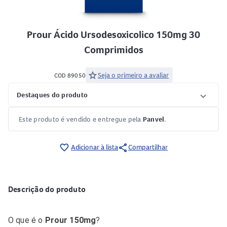
Prour Ácido Ursodesoxicolico 150mg 30
Comprimidos
star
Seja o primeiro a avaliar
COD 89050
Destaques do produto
Este produto é vendido e entregue pela
Panvel
.
share
favorite_border
Adicionar à lista
Compartilhar
Descrição do produto
O que é o
Prour 150mg
?