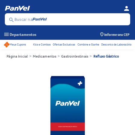
person
Menu d
Se
Buscar na
search
menu
Departamentos
Informe seu CEP
Meus Cupons
Kits e Combos
Ofertas Exclusivas
Combine e Ganhe
Desconto de Laboratório
Acessos rápidos do cabeçalho
>
>
>
Página Inicial
Medicamentos
Gastrointestinais
Refluxo Gástrico