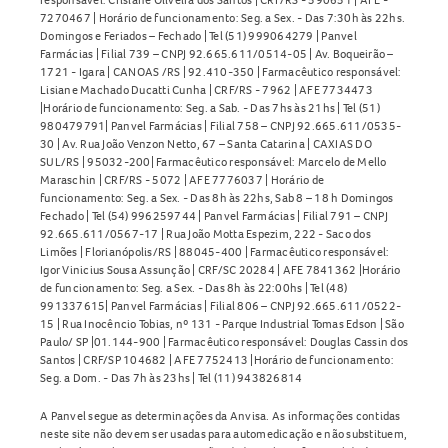
7270467 | Horário de funcionamento: Seg. a Sex. - Das 7:30h às 22hs.
Domingos e Feriados – Fechado | Tel (51) 999064279 | Panvel
Farmácias | Filial 739 – CNPJ 92.665.611/0514-05 | Av. Boqueirão –
1721 - Igara | CANOAS /RS | 92.410-350 | Farmacêutico responsável:
Lisiane Machado Ducatti Cunha | CRF/RS - 7962 | AFE 7734473
|Horário de funcionamento: Seg. a Sab. - Das 7hs às 21hs | Tel (51)
980479791| Panvel Farmácias | Filial 758 – CNPJ 92.665.611/0535-
30 | Av. Rua João Venzon Netto, 67 – Santa Catarina | CAXIAS DO
SUL/RS | 95032-200| Farmacêutico responsável: Marcelo de Mello
Maraschin | CRF/RS - 5072 | AFE 7776037 | Horário de
funcionamento: Seg. a Sex. - Das 8h às 22hs, Sab 8 – 18 h Domingos
Fechado | Tel (54) 996259744 | Panvel Farmácias | Filial 791 – CNPJ
92.665.611/0567-17 | Rua João Motta Espezim, 222 - Saco dos
Limões | Florianópolis/RS | 88045-400 | Farmacêutico responsável:
Igor Vinicius Sousa Assunção | CRF/SC 20284 | AFE 7841362 |Horário
de funcionamento: Seg. a Sex. - Das 8h às 22:00hs | Tel (48)
991337615| Panvel Farmácias | Filial 806 – CNPJ 92.665.611/0522-
15 | Rua Inocêncio Tobias, nº 131 - Parque Industrial Tomas Edson | São
Paulo/ SP |01.144-900 | Farmacêutico responsável: Douglas Cassin dos
Santos | CRF/SP 104682 | AFE 7752413 |Horário de funcionamento:
Seg. a Dom. - Das 7h às 23hs | Tel (11) 943826814
A Panvel segue as determinações da Anvisa. As informações contidas
neste site não devem ser usadas para automedicação e não substituem,