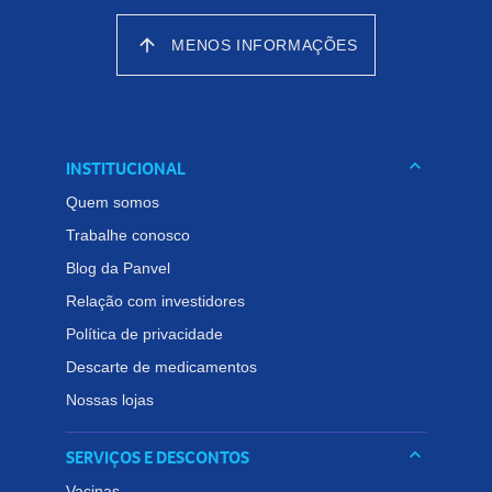
arrow_upward
MENOS INFORMAÇÕES
keyboard_arrow_down
INSTITUCIONAL
Quem somos
Trabalhe conosco
Blog da Panvel
Relação com investidores
Política de privacidade
Descarte de medicamentos
Nossas lojas
keyboard_arrow_down
SERVIÇOS E DESCONTOS
Vacinas