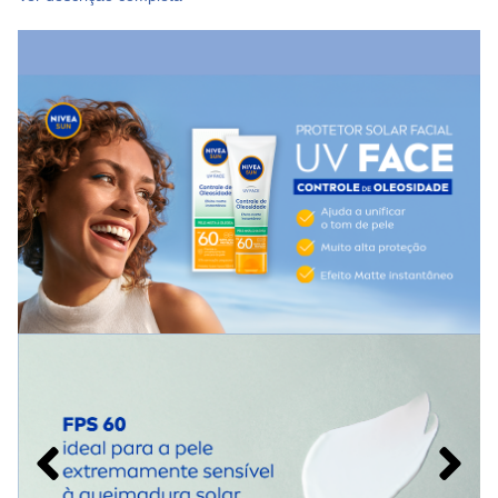
Quais os benefícios do Protetor Solar Facial
Nivea Sun Beauty Expert?
- FPS 50 garante muito alta proteção solar
- Previne o envelhecimento da pele
- Não deixa a pele oleosa
- Uso diário
Como usar o Protetor Solar Facial Nivea Sun
Beauty Expert?
Antes da exposição ao sol, aplicar no rosto. Reaplique o
produto a cada 2hrs ou depois de transpiração
excessiva ou mergulho na água.