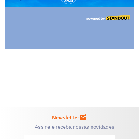
Newsletter
mark_email_unread
Assine e receba nossas novidades