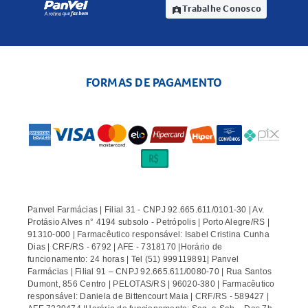
Trabalhe Conosco
assignment_ind
FORMAS DE PAGAMENTO
Panvel Farmácias | Filial 31 - CNPJ 92.665.611/0101-30 | Av.
Protásio Alves n° 4194 subsolo - Petrópolis | Porto Alegre/RS |
91310-000 | Farmacêutico responsável: Isabel Cristina Cunha
Dias | CRF/RS - 6792 | AFE - 7318170 |Horário de
funcionamento: 24 horas | Tel (51) 999119891| Panvel
Farmácias | Filial 91 – CNPJ 92.665.611/0080-70 | Rua Santos
Dumont, 856 Centro | PELOTAS/RS | 96020-380 | Farmacêutico
responsável: Daniela de Bittencourt Maia | CRF/RS - 589427 |