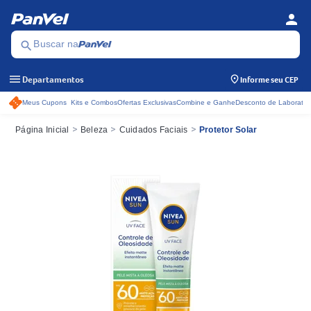
person
Menu d
Se
search
Buscar na
menu
Departamentos
Informe seu CEP
Meus Cupons
Kits e Combos
Ofertas Exclusivas
Combine e Ganhe
Desconto de Laboratór
Acessos rápidos do cabeçalho
>
>
>
Página Inicial
Beleza
Cuidados Faciais
Protetor Solar