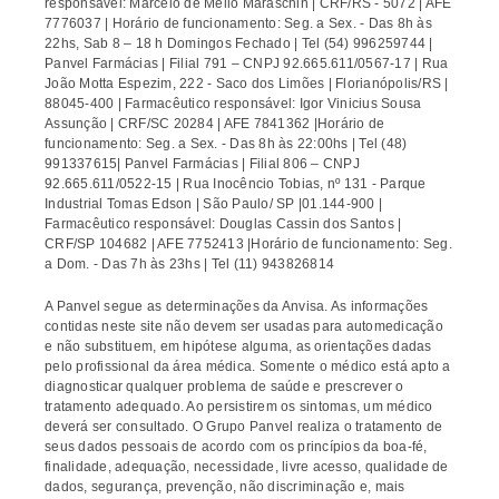
responsável: Marcelo de Mello Maraschin | CRF/RS - 5072 | AFE
7776037 | Horário de funcionamento: Seg. a Sex. - Das 8h às
22hs, Sab 8 – 18 h Domingos Fechado | Tel (54) 996259744 |
Panvel Farmácias | Filial 791 – CNPJ 92.665.611/0567-17 | Rua
João Motta Espezim, 222 - Saco dos Limões | Florianópolis/RS |
88045-400 | Farmacêutico responsável: Igor Vinicius Sousa
Assunção | CRF/SC 20284 | AFE 7841362 |Horário de
funcionamento: Seg. a Sex. - Das 8h às 22:00hs | Tel (48)
991337615| Panvel Farmácias | Filial 806 – CNPJ
92.665.611/0522-15 | Rua Inocêncio Tobias, nº 131 - Parque
Industrial Tomas Edson | São Paulo/ SP |01.144-900 |
Farmacêutico responsável: Douglas Cassin dos Santos |
CRF/SP 104682 | AFE 7752413 |Horário de funcionamento: Seg.
a Dom. - Das 7h às 23hs | Tel (11) 943826814
A Panvel segue as determinações da Anvisa. As informações
contidas neste site não devem ser usadas para automedicação
e não substituem, em hipótese alguma, as orientações dadas
pelo profissional da área médica. Somente o médico está apto a
diagnosticar qualquer problema de saúde e prescrever o
tratamento adequado. Ao persistirem os sintomas, um médico
deverá ser consultado. O Grupo Panvel realiza o tratamento de
seus dados pessoais de acordo com os princípios da boa-fé,
finalidade, adequação, necessidade, livre acesso, qualidade de
dados, segurança, prevenção, não discriminação e, mais