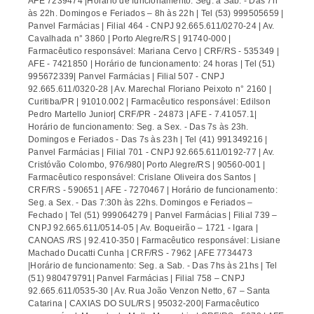
AFE 7239474 |Horário de funcionamento: Seg. a Sab. - Das 7h
às 22h. Domingos e Feriados – 8h às 22h | Tel (53) 999505659 |
Panvel Farmácias | Filial 464 - CNPJ 92.665.611/0270-24 | Av.
Cavalhada n° 3860 | Porto Alegre/RS | 91740-000 |
Farmacêutico responsável: Mariana Cervo | CRF/RS - 535349 |
AFE - 7421850 | Horário de funcionamento: 24 horas | Tel (51)
995672339| Panvel Farmácias | Filial 507 - CNPJ
92.665.611/0320-28 | Av. Marechal Floriano Peixoto n° 2160 |
Curitiba/PR | 91010.002 | Farmacêutico responsável: Edilson
Pedro Martello Junior| CRF/PR - 24873 | AFE - 7.41057.1|
Horário de funcionamento: Seg. a Sex. - Das 7s às 23h.
Domingos e Feriados - Das 7s às 23h | Tel (41) 991349216 |
Panvel Farmácias | Filial 701 - CNPJ 92.665.611/0192-77 | Av.
Cristóvão Colombo, 976/980| Porto Alegre/RS | 90560-001 |
Farmacêutico responsável: Crislane Oliveira dos Santos |
CRF/RS - 590651 | AFE - 7270467 | Horário de funcionamento:
Seg. a Sex. - Das 7:30h às 22hs. Domingos e Feriados –
Fechado | Tel (51) 999064279 | Panvel Farmácias | Filial 739 –
CNPJ 92.665.611/0514-05 | Av. Boqueirão – 1721 - Igara |
CANOAS /RS | 92.410-350 | Farmacêutico responsável: Lisiane
Machado Ducatti Cunha | CRF/RS - 7962 | AFE 7734473
|Horário de funcionamento: Seg. a Sab. - Das 7hs às 21hs | Tel
(51) 980479791| Panvel Farmácias | Filial 758 – CNPJ
92.665.611/0535-30 | Av. Rua João Venzon Netto, 67 – Santa
Catarina | CAXIAS DO SUL/RS | 95032-200| Farmacêutico