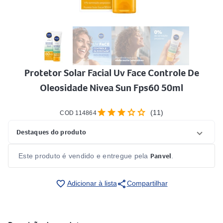
Protetor Solar Facial Uv Face Controle De
Oleosidade Nivea Sun Fps60 50ml
star
star
star
star
star
(11)
COD 114864
Destaques do produto
Panvel
Este produto é vendido e entregue pela
.
share
favorite_border
Adicionar à lista
Compartilhar