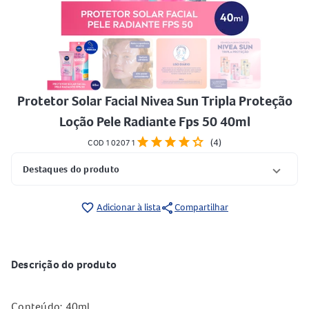
Protetor Solar Facial Nivea Sun Tripla Proteção
Loção Pele Radiante Fps 50 40ml
star
star
star
star
star
(4)
COD 102071
Destaques do produto
share
favorite_border
Adicionar à lista
Compartilhar
Descrição do produto
Conteúdo: 40ml