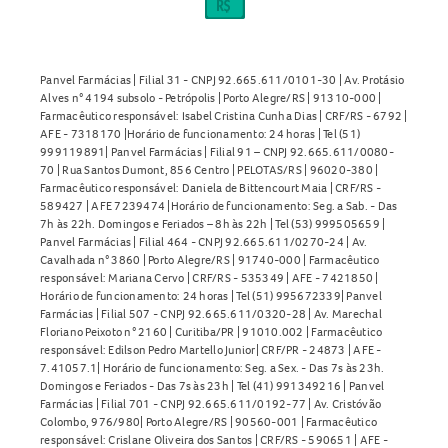
Panvel Farmácias | Filial 31 - CNPJ 92.665.611/0101-30 | Av. Protásio
Alves n° 4194 subsolo - Petrópolis | Porto Alegre/RS | 91310-000 |
Farmacêutico responsável: Isabel Cristina Cunha Dias | CRF/RS - 6792 |
AFE - 7318170 |Horário de funcionamento: 24 horas | Tel (51)
999119891| Panvel Farmácias | Filial 91 – CNPJ 92.665.611/0080-
70 | Rua Santos Dumont, 856 Centro | PELOTAS/RS | 96020-380 |
Farmacêutico responsável: Daniela de Bittencourt Maia | CRF/RS -
589427 | AFE 7239474 |Horário de funcionamento: Seg. a Sab. - Das
7h às 22h. Domingos e Feriados – 8h às 22h | Tel (53) 999505659 |
Panvel Farmácias | Filial 464 - CNPJ 92.665.611/0270-24 | Av.
Cavalhada n° 3860 | Porto Alegre/RS | 91740-000 | Farmacêutico
responsável: Mariana Cervo | CRF/RS - 535349 | AFE - 7421850 |
Horário de funcionamento: 24 horas | Tel (51) 995672339| Panvel
Farmácias | Filial 507 - CNPJ 92.665.611/0320-28 | Av. Marechal
Floriano Peixoto n° 2160 | Curitiba/PR | 91010.002 | Farmacêutico
responsável: Edilson Pedro Martello Junior| CRF/PR - 24873 | AFE -
7.41057.1| Horário de funcionamento: Seg. a Sex. - Das 7s às 23h.
Domingos e Feriados - Das 7s às 23h | Tel (41) 991349216 | Panvel
Farmácias | Filial 701 - CNPJ 92.665.611/0192-77 | Av. Cristóvão
Colombo, 976/980| Porto Alegre/RS | 90560-001 | Farmacêutico
responsável: Crislane Oliveira dos Santos | CRF/RS - 590651 | AFE -