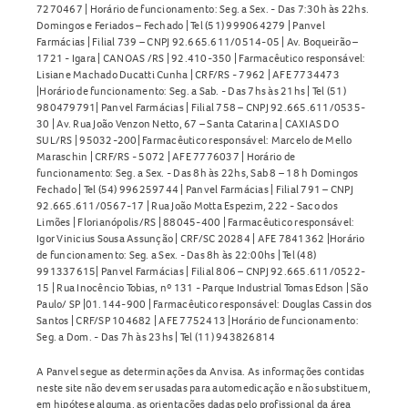
7270467 | Horário de funcionamento: Seg. a Sex. - Das 7:30h às 22hs.
Domingos e Feriados – Fechado | Tel (51) 999064279 | Panvel
Farmácias | Filial 739 – CNPJ 92.665.611/0514-05 | Av. Boqueirão –
1721 - Igara | CANOAS /RS | 92.410-350 | Farmacêutico responsável:
Lisiane Machado Ducatti Cunha | CRF/RS - 7962 | AFE 7734473
|Horário de funcionamento: Seg. a Sab. - Das 7hs às 21hs | Tel (51)
980479791| Panvel Farmácias | Filial 758 – CNPJ 92.665.611/0535-
30 | Av. Rua João Venzon Netto, 67 – Santa Catarina | CAXIAS DO
SUL/RS | 95032-200| Farmacêutico responsável: Marcelo de Mello
Maraschin | CRF/RS - 5072 | AFE 7776037 | Horário de
funcionamento: Seg. a Sex. - Das 8h às 22hs, Sab 8 – 18 h Domingos
Fechado | Tel (54) 996259744 | Panvel Farmácias | Filial 791 – CNPJ
92.665.611/0567-17 | Rua João Motta Espezim, 222 - Saco dos
Limões | Florianópolis/RS | 88045-400 | Farmacêutico responsável:
Igor Vinicius Sousa Assunção | CRF/SC 20284 | AFE 7841362 |Horário
de funcionamento: Seg. a Sex. - Das 8h às 22:00hs | Tel (48)
991337615| Panvel Farmácias | Filial 806 – CNPJ 92.665.611/0522-
15 | Rua Inocêncio Tobias, nº 131 - Parque Industrial Tomas Edson | São
Paulo/ SP |01.144-900 | Farmacêutico responsável: Douglas Cassin dos
Santos | CRF/SP 104682 | AFE 7752413 |Horário de funcionamento:
Seg. a Dom. - Das 7h às 23hs | Tel (11) 943826814
A Panvel segue as determinações da Anvisa. As informações contidas
neste site não devem ser usadas para automedicação e não substituem,
em hipótese alguma, as orientações dadas pelo profissional da área