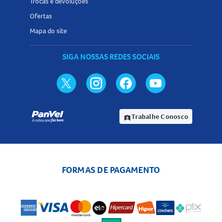
Trocas e devoluções
Ofertas
Mapa do site
SIGA NOSSAS REDES SOCIAIS
Trabalhe Conosco
assignment_ind
FORMAS DE PAGAMENTO