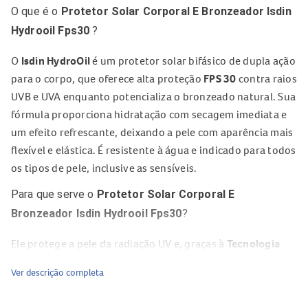
O que é o
Protetor Solar Corporal E Bronzeador Isdin
Hydrooil Fps30
?
O
Isdin HydroOil
é um protetor solar bifásico de dupla ação
para o corpo, que oferece alta proteção
FPS 30
contra raios
UVB e UVA enquanto potencializa o bronzeado natural. Sua
fórmula proporciona hidratação com secagem imediata e
um efeito refrescante, deixando a pele com aparência mais
flexível e elástica. É resistente à água e indicado para todos
os tipos de pele, inclusive as sensíveis.
Para que serve o
Protetor Solar Corporal E
Bronzeador Isdin Hydrooil Fps30
?
Ele protege a pele da radiação UV e, graças à
Tecnologia
Pró-Melanina
, aumenta o bronzeado natural em até 43%.
Ver descrição completa
Além de proteger, ajuda a manter a pele hidratada,
confortável e com toque agradável durante a exposição