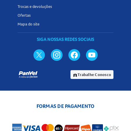
Trocas e devoluções
Ofertas
Mapa do site
SIGA NOSSAS REDES SOCIAIS
Trabalhe Conosco
assignment_ind
FORMAS DE PAGAMENTO