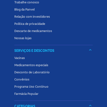
Trabalhe conosco
Para garantir a eficácia da proteção, siga rigorosamente o
Blog da Panvel
modo de uso e a reaplicação indicada.
Tamanho do produto
Relação com investidores
Política de privacidade
Frasco com
200ml
.
Descarte de medicamentos
Veja também opções de
protetor solar corporal
na Panvel
Nossas lojas
Farmácias e encontre tudo o que precisa para
cuidar da
pele sob o sol
!
keyboard_arrow_down
SERVIÇOS E DESCONTOS
Vacinas
Medicamentos especiais
Desconto de Laboratório
Convênios
Programa Uso Contínuo
Farmácia Popular
keyboard_arrow_down
CATEGORIAS