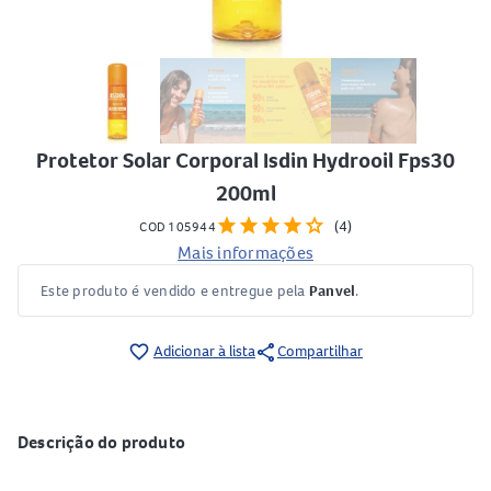
Protetor Solar Corporal Isdin Hydrooil Fps30
200ml
star
star
star
star
star
(4)
COD 105944
Mais informações
Este produto é vendido e entregue pela
Panvel
.
share
favorite_border
Adicionar à lista
Compartilhar
Descrição do produto