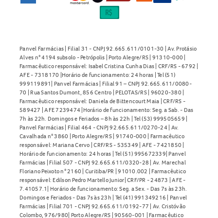
Panvel Farmácias | Filial 31 - CNPJ 92.665.611/0101-30 | Av. Protásio
Alves n° 4194 subsolo - Petrópolis | Porto Alegre/RS | 91310-000 |
Farmacêutico responsável: Isabel Cristina Cunha Dias | CRF/RS - 6792 |
AFE - 7318170 |Horário de funcionamento: 24 horas | Tel (51)
999119891| Panvel Farmácias | Filial 91 – CNPJ 92.665.611/0080-
70 | Rua Santos Dumont, 856 Centro | PELOTAS/RS | 96020-380 |
Farmacêutico responsável: Daniela de Bittencourt Maia | CRF/RS -
589427 | AFE 7239474 |Horário de funcionamento: Seg. a Sab. - Das
7h às 22h. Domingos e Feriados – 8h às 22h | Tel (53) 999505659 |
Panvel Farmácias | Filial 464 - CNPJ 92.665.611/0270-24 | Av.
Cavalhada n° 3860 | Porto Alegre/RS | 91740-000 | Farmacêutico
responsável: Mariana Cervo | CRF/RS - 535349 | AFE - 7421850 |
Horário de funcionamento: 24 horas | Tel (51) 995672339| Panvel
Farmácias | Filial 507 - CNPJ 92.665.611/0320-28 | Av. Marechal
Floriano Peixoto n° 2160 | Curitiba/PR | 91010.002 | Farmacêutico
responsável: Edilson Pedro Martello Junior| CRF/PR - 24873 | AFE -
7.41057.1| Horário de funcionamento: Seg. a Sex. - Das 7s às 23h.
Domingos e Feriados - Das 7s às 23h | Tel (41) 991349216 | Panvel
Farmácias | Filial 701 - CNPJ 92.665.611/0192-77 | Av. Cristóvão
Colombo, 976/980| Porto Alegre/RS | 90560-001 | Farmacêutico