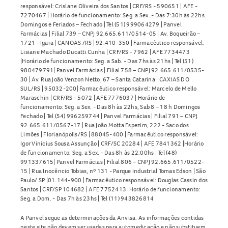
responsável: Crislane Oliveira dos Santos | CRF/RS - 590651 | AFE -
7270467 | Horário de funcionamento: Seg. a Sex. - Das 7:30h às 22hs.
Domingos e Feriados – Fechado | Tel (51) 999064279 | Panvel
Farmácias | Filial 739 – CNPJ 92.665.611/0514-05 | Av. Boqueirão –
1721 - Igara | CANOAS /RS | 92.410-350 | Farmacêutico responsável:
Lisiane Machado Ducatti Cunha | CRF/RS - 7962 | AFE 7734473
|Horário de funcionamento: Seg. a Sab. - Das 7hs às 21hs | Tel (51)
980479791| Panvel Farmácias | Filial 758 – CNPJ 92.665.611/0535-
30 | Av. Rua João Venzon Netto, 67 – Santa Catarina | CAXIAS DO
SUL/RS | 95032-200| Farmacêutico responsável: Marcelo de Mello
Maraschin | CRF/RS - 5072 | AFE 7776037 | Horário de
funcionamento: Seg. a Sex. - Das 8h às 22hs, Sab 8 – 18 h Domingos
Fechado | Tel (54) 996259744 | Panvel Farmácias | Filial 791 – CNPJ
92.665.611/0567-17 | Rua João Motta Espezim, 222 - Saco dos
Limões | Florianópolis/RS | 88045-400 | Farmacêutico responsável:
Igor Vinicius Sousa Assunção | CRF/SC 20284 | AFE 7841362 |Horário
de funcionamento: Seg. a Sex. - Das 8h às 22:00hs | Tel (48)
991337615| Panvel Farmácias | Filial 806 – CNPJ 92.665.611/0522-
15 | Rua Inocêncio Tobias, nº 131 - Parque Industrial Tomas Edson | São
Paulo/ SP |01.144-900 | Farmacêutico responsável: Douglas Cassin dos
Santos | CRF/SP 104682 | AFE 7752413 |Horário de funcionamento:
Seg. a Dom. - Das 7h às 23hs | Tel (11) 943826814
A Panvel segue as determinações da Anvisa. As informações contidas
neste site não devem ser usadas para automedicação e não substituem,