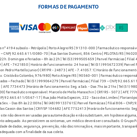
FORMAS DE PAGAMENTO
s n° 4194 subsolo - Petrópolis | Porto Alegre/RS | 91310-000 | Farmacêutico responsáve
91 – CNPJ 92.665.611/0080-70 | Rua Santos Dumont, 856 Centro | PELOTAS/RS | 96020-
2h. Domingos e Feriados – 8h às 22h | Tel (53) 999505659 | Panvel Farmácias | Filia
| AFE - 7421850 | Horário de funcionamento: 24 horas | Tel (51) 995672339| Panvel F
on Pedro Martello Junior| CRF/PR - 24873 | AFE - 7.41057.1| Horário de funcionamento: 
. Cristóvão Colombo, 976/980| Porto Alegre/RS | 90560-001 | Farmacêutico responsáve
iados – Fechado | Tel (51) 999064279 | Panvel Farmácias | Filial 739 – CNPJ 92.665.6
| AFE 7734473 |Horário de funcionamento: Seg. a Sab. - Das 7hs às 21hs | Tel (51) 9
0| Farmacêutico responsável: Marcelo de Mello Maraschin | CRF/RS - 5072 | AFE 77760
NPJ 92.665.611/0567-17 | Rua João Motta Espezim, 222 - Saco dos Limões | Florianópo
ex. - Das 8h às 22:00hs | Tel (48) 991337615| Panvel Farmácias | Filial 806 – CNPJ 
las Cassin dos Santos | CRF/SP 104682 | AFE 7752413 |Horário de funcionamento: Seg
 site não devem ser usadas para automedicação e não substituem, em hipótese alguma, 
nto adequado. Ao persistirem os sintomas, um médico deverá ser consultado. O Grupo P
lidade de dados, segurança, prevenção, não discriminação e, mais importante, transpar
adequada com a finalidade da sua coleta.