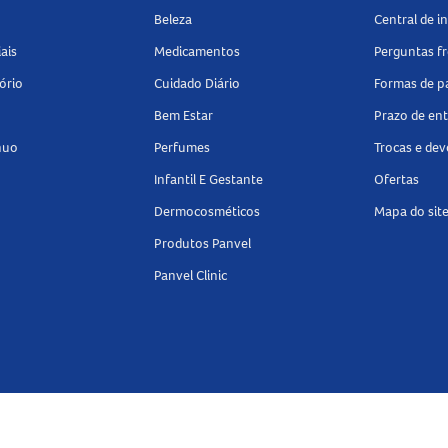
Beleza
Central de 
ais
Medicamentos
Perguntas f
ório
Cuidado Diário
Formas de 
Bem Estar
Prazo de en
nuo
Perfumes
Trocas e de
Infantil E Gestante
Ofertas
Dermocosméticos
Mapa do sit
Produtos Panvel
Panvel Clinic