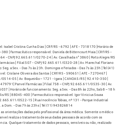
l: Isabel Cristina Cunha Dias | CRF/RS - 6792 | AFE - 7318170 |Horário de
380 | Farmacêutico responsável: Daniela de Bittencourt Maia | CRF/RS -
l 464 - CNPJ 92.665.611/0270-24 | Av. Cavalhada n° 3860 | Porto Alegre/RS
armácias | Filial 507 - CNPJ 92.665.611/0320-28 | Av. Marechal Floriano
Seg. a Sex. - Das 7s às 23h. Domingos e Feriados - Das 7s às 23h | Tel (41)
l: Crislane Oliveira dos Santos | CRF/RS - 590651 | AFE - 7270467 |
11/0514-05 | Av. Boqueirão – 1721 - Igara | CANOAS /RS | 92.410-350 |
80479791| Panvel Farmácias | Filial 758 – CNPJ 92.665.611/0535-30 | Av.
37 | Horário de funcionamento: Seg. a Sex. - Das 8h às 22hs, Sab 8 – 18 h
lis/RS | 88045-400 | Farmacêutico responsável: Igor Vinicius Sousa
92.665.611/0522-15 | Rua Inocêncio Tobias, nº 131 - Parque Industrial
. a Dom. - Das 7h às 23hs | Tel (11) 943826814
as orientações dadas pelo profissional da área médica. Somente o médico
anvel realiza o tratamento de seus dados pessoais de acordo com os
ência. Qualquer tratamento de dados pessoais, sensíveis ou não, realizado