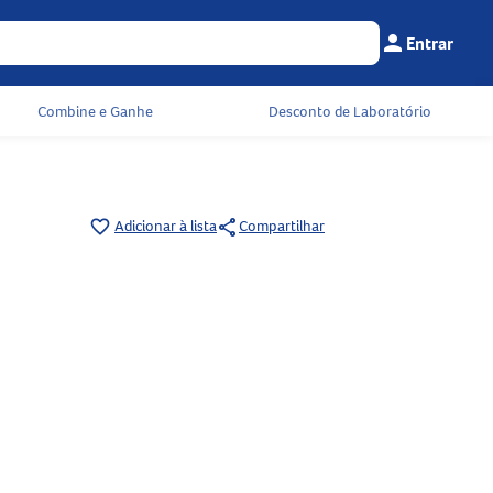
person
Entrar
Menu do cliente
Seu c
Combine e Ganhe
Desconto de Laboratório
share
favorite_border
Adicionar à lista
Compartilhar