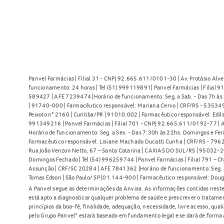
Panvel Farmácias | Filial 31 - CNPJ 92.665.611/0101-30 | Av. Protásio Alve
funcionamento: 24 horas | Tel (51) 999119891| Panvel Farmácias | Filial 
589427 | AFE 7239474 |Horário de funcionamento: Seg. a Sab. - Das 7h às 2
| 91740-000 | Farmacêutico responsável: Mariana Cervo | CRF/RS - 535349 
Peixoto n° 2160 | Curitiba/PR | 91010.002 | Farmacêutico responsável: Edils
991349216 | Panvel Farmácias | Filial 701 - CNPJ 92.665.611/0192-77 | Av
Horário de funcionamento: Seg. a Sex. - Das 7:30h às 22hs. Domingos e Fer
Farmacêutico responsável: Lisiane Machado Ducatti Cunha | CRF/RS - 7962 
Rua João Venzon Netto, 67 – Santa Catarina | CAXIAS DO SUL/RS | 95032-20
Domingos Fechado | Tel (54) 996259744 | Panvel Farmácias | Filial 791 – C
Assunção | CRF/SC 20284 | AFE 7841362 |Horário de funcionamento: Seg. a S
Tomas Edson | São Paulo/ SP |01.144-900 | Farmacêutico responsável: Doug
A Panvel segue as determinações da Anvisa. As informações contidas neste
está apto a diagnosticar qualquer problema de saúde e prescrever o tratame
princípios da boa-fé, finalidade, adequação, necessidade, livre acesso, qua
pelo Grupo Panvel* estará baseado em fundamento legal e se dará de forma 