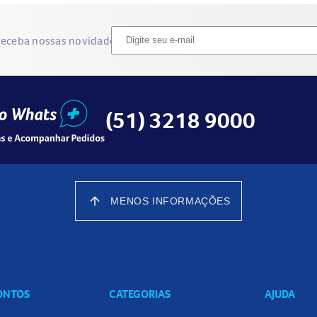
receba nossas novidades
(51) 3218 9000
arrow_upward
MENOS INFORMAÇÕES
CONTOS
CATEGORIAS
AJUDA