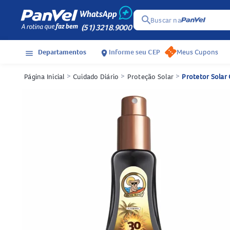
search
Buscar na
(51) 3218.9000
Departamentos
Informe seu CEP
Meus Cupons
menu
location_on
Página Inicial
>
Cuidado Diário
>
Proteção Solar
>
Protetor Solar