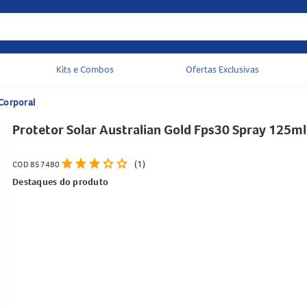
Kits e Combos
Ofertas Exclusivas
Acessos rápidos do cabeçalho
 Corporal
Protetor Solar Australian Gold Fps30 Spray 125ml
star
star
star
star
star
(1)
COD 857480
Destaques do produto