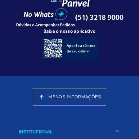
(51) 3218 9000
Baixe o nosso aplicativo
Aponte a câmera
do seu celular
arrow_upward
MENOS INFORMAÇÕES
keyboard_arrow_down
INSTITUCIONAL