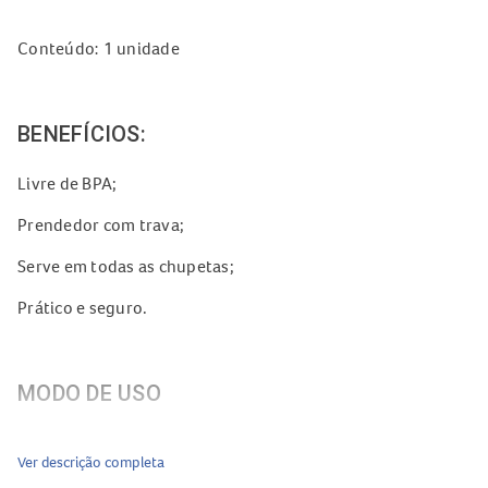
Conteúdo: 1 unidade
BENEFÍCIOS:
Livre de BPA;
Prendedor com trava;
Serve em todas as chupetas;
Prático e seguro.
MODO DE USO
Prenda a alça da chupeta transpassando o cordão por ela.
Ver descrição completa
Prenda o clipe na roupa da criança e trave-o.