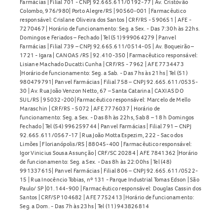
Farmácias | Filial 701 - CNPJ 92.665.611/0192-77 | Av. Cristóvão
Colombo, 976/980| Porto Alegre/RS | 90560-001 | Farmacêutico
responsável: Crislane Oliveira dos Santos | CRF/RS - 590651 | AFE -
7270467 | Horário de funcionamento: Seg. a Sex. - Das 7:30h às 22hs.
Domingos e Feriados – Fechado | Tel (51) 999064279 | Panvel
Farmácias | Filial 739 – CNPJ 92.665.611/0514-05 | Av. Boqueirão –
1721 - Igara | CANOAS /RS | 92.410-350 | Farmacêutico responsável:
Lisiane Machado Ducatti Cunha | CRF/RS - 7962 | AFE 7734473
|Horário de funcionamento: Seg. a Sab. - Das 7hs às 21hs | Tel (51)
980479791| Panvel Farmácias | Filial 758 – CNPJ 92.665.611/0535-
30 | Av. Rua João Venzon Netto, 67 – Santa Catarina | CAXIAS DO
SUL/RS | 95032-200| Farmacêutico responsável: Marcelo de Mello
Maraschin | CRF/RS - 5072 | AFE 7776037 | Horário de
funcionamento: Seg. a Sex. - Das 8h às 22hs, Sab 8 – 18 h Domingos
Fechado | Tel (54) 996259744 | Panvel Farmácias | Filial 791 – CNPJ
92.665.611/0567-17 | Rua João Motta Espezim, 222 - Saco dos
Limões | Florianópolis/RS | 88045-400 | Farmacêutico responsável:
Igor Vinicius Sousa Assunção | CRF/SC 20284 | AFE 7841362 |Horário
de funcionamento: Seg. a Sex. - Das 8h às 22:00hs | Tel (48)
991337615| Panvel Farmácias | Filial 806 – CNPJ 92.665.611/0522-
15 | Rua Inocêncio Tobias, nº 131 - Parque Industrial Tomas Edson | São
Paulo/ SP |01.144-900 | Farmacêutico responsável: Douglas Cassin dos
Santos | CRF/SP 104682 | AFE 7752413 |Horário de funcionamento:
Seg. a Dom. - Das 7h às 23hs | Tel (11) 943826814