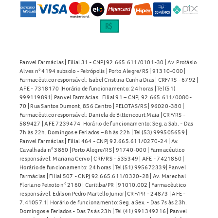
Panvel Farmácias | Filial 31 - CNPJ 92.665.611/0101-30 | Av. Protásio
Alves n° 4194 subsolo - Petrópolis | Porto Alegre/RS | 91310-000 |
Farmacêutico responsável: Isabel Cristina Cunha Dias | CRF/RS - 6792 |
AFE - 7318170 |Horário de funcionamento: 24 horas | Tel (51)
999119891| Panvel Farmácias | Filial 91 – CNPJ 92.665.611/0080-
70 | Rua Santos Dumont, 856 Centro | PELOTAS/RS | 96020-380 |
Farmacêutico responsável: Daniela de Bittencourt Maia | CRF/RS -
589427 | AFE 7239474 |Horário de funcionamento: Seg. a Sab. - Das
7h às 22h. Domingos e Feriados – 8h às 22h | Tel (53) 999505659 |
Panvel Farmácias | Filial 464 - CNPJ 92.665.611/0270-24 | Av.
Cavalhada n° 3860 | Porto Alegre/RS | 91740-000 | Farmacêutico
responsável: Mariana Cervo | CRF/RS - 535349 | AFE - 7421850 |
Horário de funcionamento: 24 horas | Tel (51) 995672339| Panvel
Farmácias | Filial 507 - CNPJ 92.665.611/0320-28 | Av. Marechal
Floriano Peixoto n° 2160 | Curitiba/PR | 91010.002 | Farmacêutico
responsável: Edilson Pedro Martello Junior| CRF/PR - 24873 | AFE -
7.41057.1| Horário de funcionamento: Seg. a Sex. - Das 7s às 23h.
Domingos e Feriados - Das 7s às 23h | Tel (41) 991349216 | Panvel