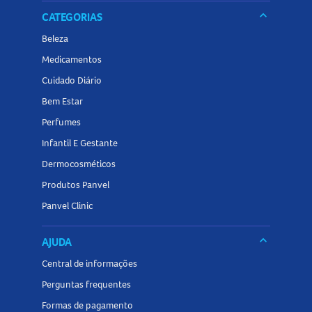
keyboard_arrow_down
CATEGORIAS
Beleza
Medicamentos
Cuidado Diário
Bem Estar
Perfumes
Infantil E Gestante
Dermocosméticos
Produtos Panvel
Panvel Clinic
keyboard_arrow_down
AJUDA
Central de informações
Perguntas frequentes
Formas de pagamento