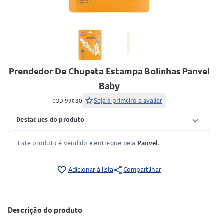
Prendedor De Chupeta Estampa Bolinhas Panvel
Baby
star
Seja o primeiro a avaliar
COD 99030
Destaques do produto
Este produto é vendido e entregue pela
Panvel
.
share
favorite_border
Adicionar à lista
Compartilhar
Descrição do produto