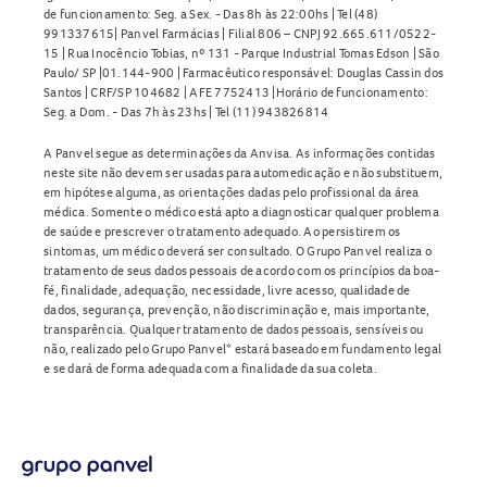
de funcionamento: Seg. a Sex. - Das 8h às 22:00hs | Tel (48)
991337615| Panvel Farmácias | Filial 806 – CNPJ 92.665.611/0522-
15 | Rua Inocêncio Tobias, nº 131 - Parque Industrial Tomas Edson | São
Paulo/ SP |01.144-900 | Farmacêutico responsável: Douglas Cassin dos
Santos | CRF/SP 104682 | AFE 7752413 |Horário de funcionamento:
Seg. a Dom. - Das 7h às 23hs | Tel (11) 943826814
A Panvel segue as determinações da Anvisa. As informações contidas
neste site não devem ser usadas para automedicação e não substituem,
em hipótese alguma, as orientações dadas pelo profissional da área
médica. Somente o médico está apto a diagnosticar qualquer problema
de saúde e prescrever o tratamento adequado. Ao persistirem os
sintomas, um médico deverá ser consultado. O Grupo Panvel realiza o
tratamento de seus dados pessoais de acordo com os princípios da boa-
fé, finalidade, adequação, necessidade, livre acesso, qualidade de
dados, segurança, prevenção, não discriminação e, mais importante,
transparência. Qualquer tratamento de dados pessoais, sensíveis ou
não, realizado pelo Grupo Panvel* estará baseado em fundamento legal
e se dará de forma adequada com a finalidade da sua coleta.