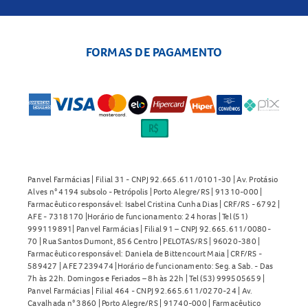
FORMAS DE PAGAMENTO
Panvel Farmácias | Filial 31 - CNPJ 92.665.611/0101-30 | Av. Protásio
Alves n° 4194 subsolo - Petrópolis | Porto Alegre/RS | 91310-000 |
Farmacêutico responsável: Isabel Cristina Cunha Dias | CRF/RS - 6792 |
AFE - 7318170 |Horário de funcionamento: 24 horas | Tel (51)
999119891| Panvel Farmácias | Filial 91 – CNPJ 92.665.611/0080-
70 | Rua Santos Dumont, 856 Centro | PELOTAS/RS | 96020-380 |
Farmacêutico responsável: Daniela de Bittencourt Maia | CRF/RS -
589427 | AFE 7239474 |Horário de funcionamento: Seg. a Sab. - Das
7h às 22h. Domingos e Feriados – 8h às 22h | Tel (53) 999505659 |
Panvel Farmácias | Filial 464 - CNPJ 92.665.611/0270-24 | Av.
Cavalhada n° 3860 | Porto Alegre/RS | 91740-000 | Farmacêutico