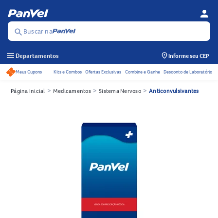
person
Menu d
Se
Buscar na
search
menu
Departamentos
Informe seu CEP
Meus Cupons
Kits e Combos
Ofertas Exclusivas
Combine e Ganhe
Desconto de Laboratório
Acessos rápidos do cabeçalho
>
>
>
Página Inicial
Medicamentos
Sistema Nervoso
Anticonvulsivantes