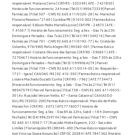
responsável: Mariana Cervo | CRF/RS - 535349 | AFE - 7421850 |
Horário de funcionamento: 24 horas | Tel (51) 995672339| Panvel
Farmácias | Filial 507 - CNPJ 92.665.611/0320-28 | Av. Marechal
Floriano Peixoto n° 2160 | Curitiba/PR | 91010.002 | Farmacêutico
responsável: Edilson Pedro Martello Junior| CRF/PR - 24873 | AFE -
7.41057.1| Horário de funcionamento: Seg. a Sex. - Das 7s às 23h.
Domingos e Feriados - Das 7s às 23h | Tel (41) 991349216 | Panvel
Farmácias | Filial 701 - CNPJ 92.665.611/0192-77 | Av. Cristóvão
Colombo, 976/980| Porto Alegre/RS | 90560-001 | Farmacêutico
responsável: Crislane Oliveira dos Santos | CRF/RS - 590651 | AFE -
7270467 | Horário de funcionamento: Seg. a Sex. - Das 7:30h às 22hs.
Domingos e Feriados – Fechado | Tel (51) 999064279 | Panvel
Farmácias | Filial 739 – CNPJ 92.665.611/0514-05 | Av. Boqueirão –
1721 - Igara | CANOAS /RS | 92.410-350 | Farmacêutico responsável:
Lisiane Machado Ducatti Cunha | CRF/RS - 7962 | AFE 7734473
|Horário de funcionamento: Seg. a Sab. - Das 7hs às 21hs | Tel (51)
980479791| Panvel Farmácias | Filial 758 – CNPJ 92.665.611/0535-
30 | Av. Rua João Venzon Netto, 67 – Santa Catarina | CAXIAS DO
SUL/RS | 95032-200| Farmacêutico responsável: Marcelo de Mello
Maraschin | CRF/RS - 5072 | AFE 7776037 | Horário de
funcionamento: Seg. a Sex. - Das 8h às 22hs, Sab 8 – 18 h Domingos
Fechado | Tel (54) 996259744 | Panvel Farmácias | Filial 791 – CNPJ
92.665.611/0567-17 | Rua João Motta Espezim, 222 - Saco dos
Limões | Florianópolis/RS | 88045-400 | Farmacêutico responsável:
Igor Vinicius Sousa Assunção | CRF/SC 20284 | AFE 7841362 |Horário