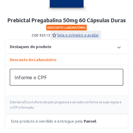
Prebictal Pregabalina 50mg 60 Cápsulas Duras
star
Seja o primeiro a avaliar
COD 92513
Destaques do produto
Desconto de Laboratório
Informe o CPF
Este benefício é oferecido pelo programa
e ativado conforme as suas regras e
o CPF informado.
Este produto é vendido e entregue pela
Panvel
.