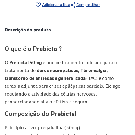
share
favorite_border
Adicionar à lista
Compartilhar
Descrição do produto
O que é o
Prebictal
?
O
Prebictal 50mg
é um medicamento indicado para o
tratamento de
dores neuropáticas
,
fibromialgia
,
transtorno de ansiedade generalizada
(TAG) e como
terapia adjunta para crises epilépticas parciais. Ele age
regulando a atividade das células nervosas,
proporcionando alívio efetivo e seguro.
Composição do
Prebictal
Princípio ativo: pregabalina (50mg)