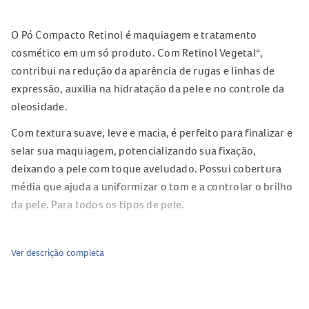
O Pó Compacto Retinol é maquiagem e tratamento
cosmético em um só produto. Com Retinol Vegetal*,
contribui na redução da aparência de rugas e linhas de
expressão, auxilia na hidratação da pele e no controle da
oleosidade.
Com textura suave, leve e macia, é perfeito para finalizar e
selar sua maquiagem, potencializando sua fixação,
deixando a pele com toque aveludado. Possui cobertura
média que ajuda a uniformizar o tom e a controlar o brilho
da pele. Para todos os tipos de pele.
Ver descrição completa
Modo de uso
Com o auxílio de um pincel, aplique suavemente em todo o
rosto com movimentos circulares.