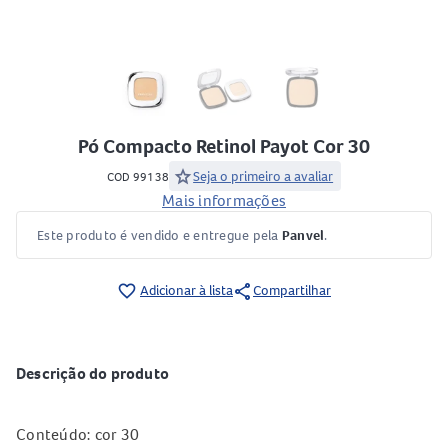
Pó Compacto Retinol Payot Cor 30
star
Seja o primeiro a avaliar
COD 99138
Mais informações
Este produto é vendido e entregue pela
Panvel
.
share
favorite_border
Adicionar à lista
Compartilhar
Descrição do produto
Conteúdo: cor 30