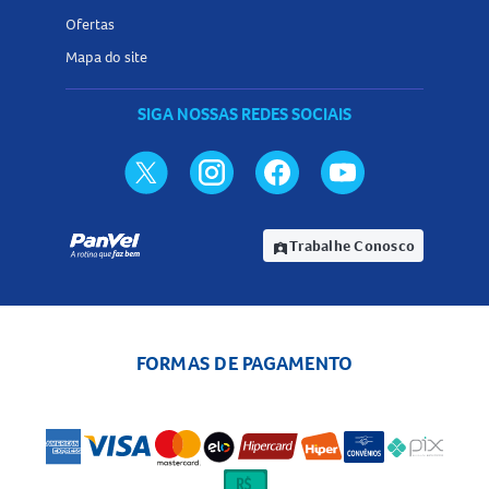
Ofertas
Mapa do site
SIGA NOSSAS REDES SOCIAIS
Trabalhe Conosco
assignment_ind
FORMAS DE PAGAMENTO