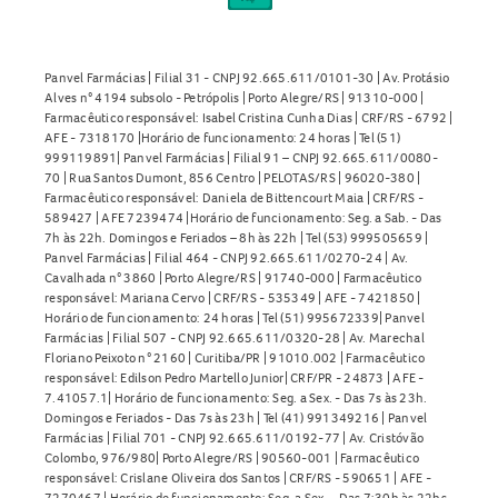
Panvel Farmácias | Filial 31 - CNPJ 92.665.611/0101-30 | Av. Protásio
Alves n° 4194 subsolo - Petrópolis | Porto Alegre/RS | 91310-000 |
Farmacêutico responsável: Isabel Cristina Cunha Dias | CRF/RS - 6792 |
AFE - 7318170 |Horário de funcionamento: 24 horas | Tel (51)
999119891| Panvel Farmácias | Filial 91 – CNPJ 92.665.611/0080-
70 | Rua Santos Dumont, 856 Centro | PELOTAS/RS | 96020-380 |
Farmacêutico responsável: Daniela de Bittencourt Maia | CRF/RS -
589427 | AFE 7239474 |Horário de funcionamento: Seg. a Sab. - Das
7h às 22h. Domingos e Feriados – 8h às 22h | Tel (53) 999505659 |
Panvel Farmácias | Filial 464 - CNPJ 92.665.611/0270-24 | Av.
Cavalhada n° 3860 | Porto Alegre/RS | 91740-000 | Farmacêutico
responsável: Mariana Cervo | CRF/RS - 535349 | AFE - 7421850 |
Horário de funcionamento: 24 horas | Tel (51) 995672339| Panvel
Farmácias | Filial 507 - CNPJ 92.665.611/0320-28 | Av. Marechal
Floriano Peixoto n° 2160 | Curitiba/PR | 91010.002 | Farmacêutico
responsável: Edilson Pedro Martello Junior| CRF/PR - 24873 | AFE -
7.41057.1| Horário de funcionamento: Seg. a Sex. - Das 7s às 23h.
Domingos e Feriados - Das 7s às 23h | Tel (41) 991349216 | Panvel
Farmácias | Filial 701 - CNPJ 92.665.611/0192-77 | Av. Cristóvão
Colombo, 976/980| Porto Alegre/RS | 90560-001 | Farmacêutico
responsável: Crislane Oliveira dos Santos | CRF/RS - 590651 | AFE -
7270467 | Horário de funcionamento: Seg. a Sex. - Das 7:30h às 22hs.