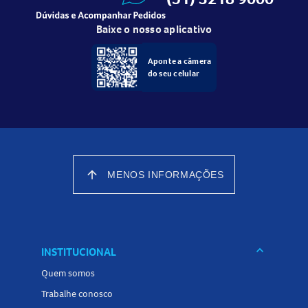
Baixe o nosso aplicativo
Aponte a câmera
do seu celular
arrow_upward
MENOS INFORMAÇÕES
keyboard_arrow_down
INSTITUCIONAL
Quem somos
Trabalhe conosco