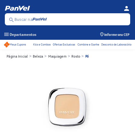
person
Menu d
Se
Buscar na
search
menu
Departamentos
Informe seu CEP
Meus Cupons
Kits e Combos
Ofertas Exclusivas
Combine e Ganhe
Desconto de Laboratório
Acessos rápidos do cabeçalho
>
>
>
>
Página Inicial
Beleza
Maquiagem
Rosto
Pó