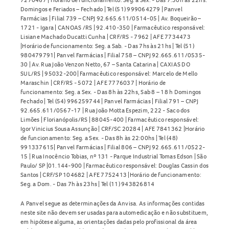
Domingos e Feriados – Fechado | Tel (51) 999064279 | Panvel
Farmácias | Filial 739 – CNPJ 92.665.611/0514-05 | Av. Boqueirão –
1721 - Igara | CANOAS /RS | 92.410-350 | Farmacêutico responsável:
Lisiane Machado Ducatti Cunha | CRF/RS - 7962 | AFE 7734473
|Horário de funcionamento: Seg. a Sab. - Das 7hs às 21hs | Tel (51)
980479791| Panvel Farmácias | Filial 758 – CNPJ 92.665.611/0535-
30 | Av. Rua João Venzon Netto, 67 – Santa Catarina | CAXIAS DO
SUL/RS | 95032-200| Farmacêutico responsável: Marcelo de Mello
Maraschin | CRF/RS - 5072 | AFE 7776037 | Horário de
funcionamento: Seg. a Sex. - Das 8h às 22hs, Sab 8 – 18 h Domingos
Fechado | Tel (54) 996259744 | Panvel Farmácias | Filial 791 – CNPJ
92.665.611/0567-17 | Rua João Motta Espezim, 222 - Saco dos
Limões | Florianópolis/RS | 88045-400 | Farmacêutico responsável:
Igor Vinicius Sousa Assunção | CRF/SC 20284 | AFE 7841362 |Horário
de funcionamento: Seg. a Sex. - Das 8h às 22:00hs | Tel (48)
991337615| Panvel Farmácias | Filial 806 – CNPJ 92.665.611/0522-
15 | Rua Inocêncio Tobias, nº 131 - Parque Industrial Tomas Edson | São
Paulo/ SP |01.144-900 | Farmacêutico responsável: Douglas Cassin dos
Santos | CRF/SP 104682 | AFE 7752413 |Horário de funcionamento:
Seg. a Dom. - Das 7h às 23hs | Tel (11) 943826814
A Panvel segue as determinações da Anvisa. As informações contidas
neste site não devem ser usadas para automedicação e não substituem,
em hipótese alguma, as orientações dadas pelo profissional da área