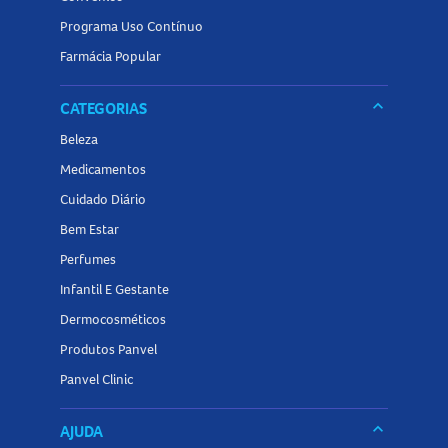
Programa Uso Contínuo
Farmácia Popular
keyboard_arrow_down
CATEGORIAS
Beleza
Medicamentos
Cuidado Diário
Bem Estar
Perfumes
Infantil E Gestante
Dermocosméticos
Produtos Panvel
Panvel Clinic
keyboard_arrow_down
AJUDA