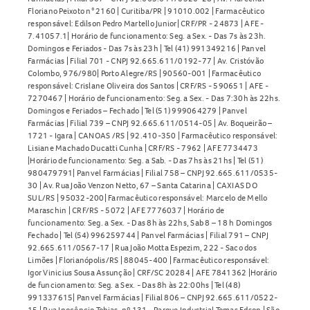
Floriano Peixoto n° 2160 | Curitiba/PR | 91010.002 | Farmacêutico
responsável: Edilson Pedro Martello Junior| CRF/PR - 24873 | AFE -
7.41057.1| Horário de funcionamento: Seg. a Sex. - Das 7s às 23h.
Domingos e Feriados - Das 7s às 23h | Tel (41) 991349216 | Panvel
Farmácias | Filial 701 - CNPJ 92.665.611/0192-77 | Av. Cristóvão
Colombo, 976/980| Porto Alegre/RS | 90560-001 | Farmacêutico
responsável: Crislane Oliveira dos Santos | CRF/RS - 590651 | AFE -
7270467 | Horário de funcionamento: Seg. a Sex. - Das 7:30h às 22hs.
Domingos e Feriados – Fechado | Tel (51) 999064279 | Panvel
Farmácias | Filial 739 – CNPJ 92.665.611/0514-05 | Av. Boqueirão –
1721 - Igara | CANOAS /RS | 92.410-350 | Farmacêutico responsável:
Lisiane Machado Ducatti Cunha | CRF/RS - 7962 | AFE 7734473
|Horário de funcionamento: Seg. a Sab. - Das 7hs às 21hs | Tel (51)
980479791| Panvel Farmácias | Filial 758 – CNPJ 92.665.611/0535-
30 | Av. Rua João Venzon Netto, 67 – Santa Catarina | CAXIAS DO
SUL/RS | 95032-200| Farmacêutico responsável: Marcelo de Mello
Maraschin | CRF/RS - 5072 | AFE 7776037 | Horário de
funcionamento: Seg. a Sex. - Das 8h às 22hs, Sab 8 – 18 h Domingos
Fechado | Tel (54) 996259744 | Panvel Farmácias | Filial 791 – CNPJ
92.665.611/0567-17 | Rua João Motta Espezim, 222 - Saco dos
Limões | Florianópolis/RS | 88045-400 | Farmacêutico responsável:
Igor Vinicius Sousa Assunção | CRF/SC 20284 | AFE 7841362 |Horário
de funcionamento: Seg. a Sex. - Das 8h às 22:00hs | Tel (48)
991337615| Panvel Farmácias | Filial 806 – CNPJ 92.665.611/0522-
15 | Rua Inocêncio Tobias, nº 131 - Parque Industrial Tomas Edson | São