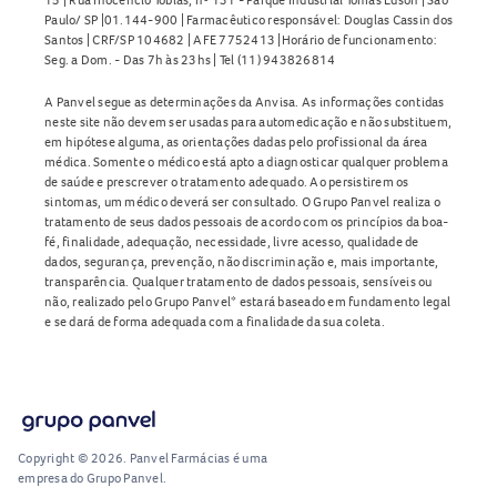
Paulo/ SP |01.144-900 | Farmacêutico responsável: Douglas Cassin dos
Santos | CRF/SP 104682 | AFE 7752413 |Horário de funcionamento:
Seg. a Dom. - Das 7h às 23hs | Tel (11) 943826814
A Panvel segue as determinações da Anvisa. As informações contidas
neste site não devem ser usadas para automedicação e não substituem,
em hipótese alguma, as orientações dadas pelo profissional da área
médica. Somente o médico está apto a diagnosticar qualquer problema
de saúde e prescrever o tratamento adequado. Ao persistirem os
sintomas, um médico deverá ser consultado. O Grupo Panvel realiza o
tratamento de seus dados pessoais de acordo com os princípios da boa-
fé, finalidade, adequação, necessidade, livre acesso, qualidade de
dados, segurança, prevenção, não discriminação e, mais importante,
transparência. Qualquer tratamento de dados pessoais, sensíveis ou
não, realizado pelo Grupo Panvel* estará baseado em fundamento legal
e se dará de forma adequada com a finalidade da sua coleta.
Copyright © 2026. Panvel Farmácias é uma
empresa do Grupo Panvel.