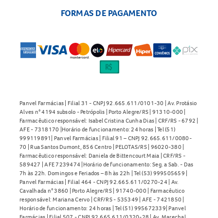
FORMAS DE PAGAMENTO
Panvel Farmácias | Filial 31 - CNPJ 92.665.611/0101-30 | Av. Protásio
Alves n° 4194 subsolo - Petrópolis | Porto Alegre/RS | 91310-000 |
Farmacêutico responsável: Isabel Cristina Cunha Dias | CRF/RS - 6792 |
AFE - 7318170 |Horário de funcionamento: 24 horas | Tel (51)
999119891| Panvel Farmácias | Filial 91 – CNPJ 92.665.611/0080-
70 | Rua Santos Dumont, 856 Centro | PELOTAS/RS | 96020-380 |
Farmacêutico responsável: Daniela de Bittencourt Maia | CRF/RS -
589427 | AFE 7239474 |Horário de funcionamento: Seg. a Sab. - Das
7h às 22h. Domingos e Feriados – 8h às 22h | Tel (53) 999505659 |
Panvel Farmácias | Filial 464 - CNPJ 92.665.611/0270-24 | Av.
Cavalhada n° 3860 | Porto Alegre/RS | 91740-000 | Farmacêutico
responsável: Mariana Cervo | CRF/RS - 535349 | AFE - 7421850 |
Horário de funcionamento: 24 horas | Tel (51) 995672339| Panvel
Farmácias | Filial 507 - CNPJ 92.665.611/0320-28 | Av. Marechal