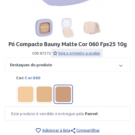
Pó Compacto Bauny Matte Cor 060 Fps25 10g
star
Seja o primeiro a avaliar
COD 87272
Destaques do produto
Cor:
Cor 060
Este produto é vendido e entregue pela
Panvel
.
share
favorite_border
Adicionar à lista
Compartilhar