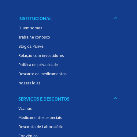
O
Pó Compacto Bauny Matte Cor 060 FPS25
está
disponível na embalagem com 10g.
keyboard_arrow_down
INSTITUCIONAL
Quem somos
Explore mais opções de
pó
compacto
na Panvel Farmácias
Trabalhe conosco
e encontre tudo o que precisa para finalizar sua
Blog da Panvel
maquiagem com praticidade e acabamento impecável!
Relação com investidores
Política de privacidade
Descarte de medicamentos
Nossas lojas
keyboard_arrow_down
SERVIÇOS E DESCONTOS
Vacinas
Medicamentos especiais
Desconto de Laboratório
Convênios