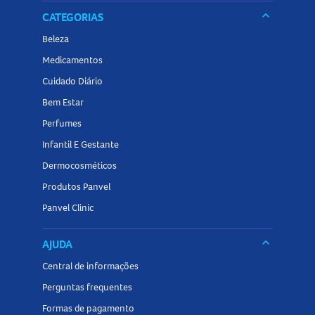
keyboard_arrow_down
CATEGORIAS
Beleza
Medicamentos
Cuidado Diário
Bem Estar
Perfumes
Infantil E Gestante
Dermocosméticos
Produtos Panvel
Panvel Clinic
keyboard_arrow_down
AJUDA
Central de informações
Perguntas frequentes
Formas de pagamento