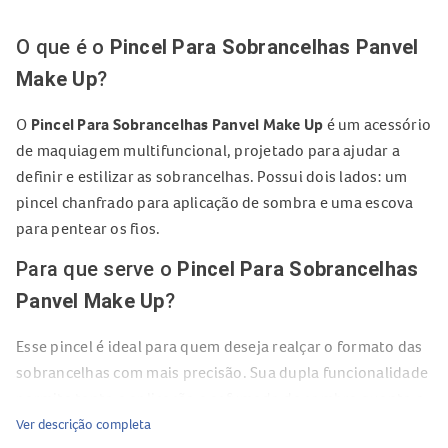
O que é o
Pincel Para Sobrancelhas Panvel
Make Up
?
O
Pincel Para Sobrancelhas Panvel Make Up
é um acessório
de maquiagem multifuncional, projetado para ajudar a
definir e estilizar as sobrancelhas. Possui dois lados: um
pincel chanfrado para aplicação de sombra e uma escova
para pentear os fios.
Para que serve o
Pincel Para Sobrancelhas
Panvel Make Up
?
Esse pincel é ideal para quem deseja realçar o formato das
sobrancelhas com mais precisão. Sua dupla funcionalidade
permite tanto a aplicação e esfumado da sombra quanto o
alinhamento dos fios, garantindo um acabamento natural
Ver descrição completa