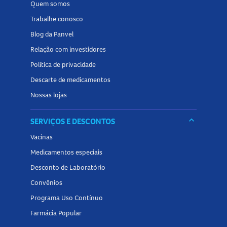
Quem somos
Descubra mais
A
cessórios de Maquiagem
na Panvel e
Trabalhe conosco
encontre tudo o que precisa para realçar sua beleza!
Blog da Panvel
Relação com investidores
Política de privacidade
Descarte de medicamentos
Nossas lojas
keyboard_arrow_down
SERVIÇOS E DESCONTOS
Vacinas
Medicamentos especiais
Desconto de Laboratório
Convênios
Programa Uso Contínuo
Farmácia Popular