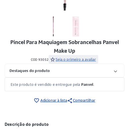
Pincel Para Maquiagem Sobrancelhas Panvel
Make Up
star
Seja o primeiro a avaliar
COD 93052
Destaques do produto
Este produto é vendido e entregue pela
Panvel
.
share
favorite_border
Adicionar à lista
Compartilhar
Descrição do produto