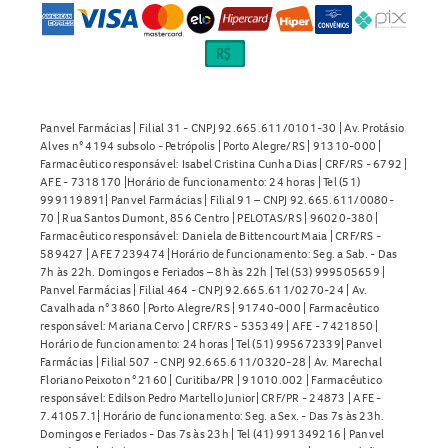
Panvel Farmácias | Filial 31 - CNPJ 92.665.611/0101-30 | Av. Protásio
Alves n° 4194 subsolo - Petrópolis | Porto Alegre/RS | 91310-000 |
Farmacêutico responsável: Isabel Cristina Cunha Dias | CRF/RS - 6792 |
AFE - 7318170 |Horário de funcionamento: 24 horas | Tel (51)
999119891| Panvel Farmácias | Filial 91 – CNPJ 92.665.611/0080-
70 | Rua Santos Dumont, 856 Centro | PELOTAS/RS | 96020-380 |
Farmacêutico responsável: Daniela de Bittencourt Maia | CRF/RS -
589427 | AFE 7239474 |Horário de funcionamento: Seg. a Sab. - Das
7h às 22h. Domingos e Feriados – 8h às 22h | Tel (53) 999505659 |
Panvel Farmácias | Filial 464 - CNPJ 92.665.611/0270-24 | Av.
Cavalhada n° 3860 | Porto Alegre/RS | 91740-000 | Farmacêutico
responsável: Mariana Cervo | CRF/RS - 535349 | AFE - 7421850 |
Horário de funcionamento: 24 horas | Tel (51) 995672339| Panvel
Farmácias | Filial 507 - CNPJ 92.665.611/0320-28 | Av. Marechal
Floriano Peixoto n° 2160 | Curitiba/PR | 91010.002 | Farmacêutico
responsável: Edilson Pedro Martello Junior| CRF/PR - 24873 | AFE -
7.41057.1| Horário de funcionamento: Seg. a Sex. - Das 7s às 23h.
Domingos e Feriados - Das 7s às 23h | Tel (41) 991349216 | Panvel