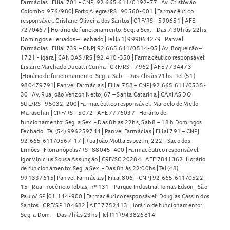
Farmácias | Filial 701 - CNPJ 92.665.611/0192-77 | Av. Cristóvão
Colombo, 976/980| Porto Alegre/RS | 90560-001 | Farmacêutico
responsável: Crislane Oliveira dos Santos | CRF/RS - 590651 | AFE -
7270467 | Horário de funcionamento: Seg. a Sex. - Das 7:30h às 22hs.
Domingos e Feriados – Fechado | Tel (51) 999064279 | Panvel
Farmácias | Filial 739 – CNPJ 92.665.611/0514-05 | Av. Boqueirão –
1721 - Igara | CANOAS /RS | 92.410-350 | Farmacêutico responsável:
Lisiane Machado Ducatti Cunha | CRF/RS - 7962 | AFE 7734473
|Horário de funcionamento: Seg. a Sab. - Das 7hs às 21hs | Tel (51)
980479791| Panvel Farmácias | Filial 758 – CNPJ 92.665.611/0535-
30 | Av. Rua João Venzon Netto, 67 – Santa Catarina | CAXIAS DO
SUL/RS | 95032-200| Farmacêutico responsável: Marcelo de Mello
Maraschin | CRF/RS - 5072 | AFE 7776037 | Horário de
funcionamento: Seg. a Sex. - Das 8h às 22hs, Sab 8 – 18 h Domingos
Fechado | Tel (54) 996259744 | Panvel Farmácias | Filial 791 – CNPJ
92.665.611/0567-17 | Rua João Motta Espezim, 222 - Saco dos
Limões | Florianópolis/RS | 88045-400 | Farmacêutico responsável:
Igor Vinicius Sousa Assunção | CRF/SC 20284 | AFE 7841362 |Horário
de funcionamento: Seg. a Sex. - Das 8h às 22:00hs | Tel (48)
991337615| Panvel Farmácias | Filial 806 – CNPJ 92.665.611/0522-
15 | Rua Inocêncio Tobias, nº 131 - Parque Industrial Tomas Edson | São
Paulo/ SP |01.144-900 | Farmacêutico responsável: Douglas Cassin dos
Santos | CRF/SP 104682 | AFE 7752413 |Horário de funcionamento:
Seg. a Dom. - Das 7h às 23hs | Tel (11) 943826814