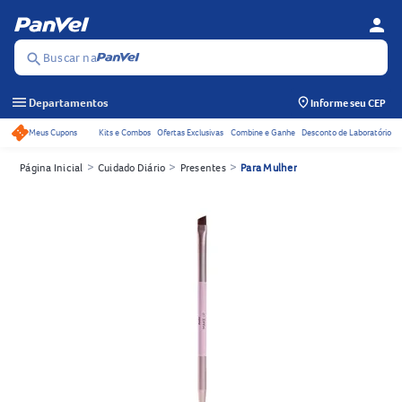
person
Menu d
Se
Buscar na
search
menu
Departamentos
Informe seu CEP
Meus Cupons
Kits e Combos
Ofertas Exclusivas
Combine e Ganhe
Desconto de Laboratório
Acessos rápidos do cabeçalho
>
>
>
Página Inicial
Cuidado Diário
Presentes
Para Mulher