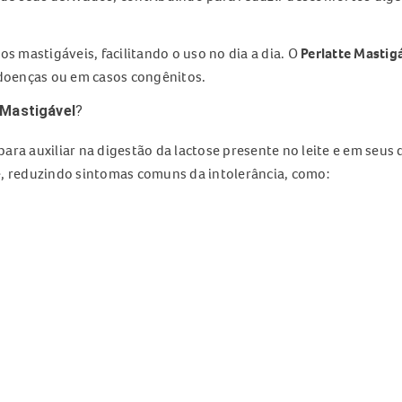
 mastigáveis, facilitando o uso no dia a dia. O
Perlatte Mastig
 doenças ou em casos congênitos.
 Mastigável
?
para auxiliar na digestão da lactose presente no leite e em seus
e, reduzindo sintomas comuns da intolerância, como:
os.
melhor tolerância ao consumo de alimentos com lactose, confor
Mastigável