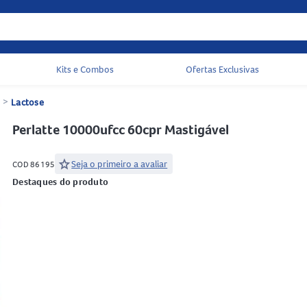
Kits e Combos
Ofertas Exclusivas
Acessos rápidos do cabeçalho
>
Lactose
Perlatte 10000ufcc 60cpr Mastigável
star
Seja o primeiro a avaliar
COD 86195
Destaques do produto