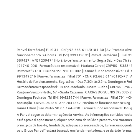
Panvel Farmácias | Filial 31 - CNPJ 92.665.611/0101-30 | Av. Protásio Alve
funcionamento: 24 horas | Tel (51) 999119891| Panvel Farmácias | Filial 
589427 | AFE 7239474 |Horário de funcionamento: Seg. a Sab. - Das 7h às 2
| 91740-000 | Farmacêutico responsável: Mariana Cervo | CRF/RS - 535349 
Peixoto n° 2160 | Curitiba/PR | 91010.002 | Farmacêutico responsável: Edils
991349216 | Panvel Farmácias | Filial 701 - CNPJ 92.665.611/0192-77 | Av
Horário de funcionamento: Seg. a Sex. - Das 7:30h às 22hs. Domingos e Fer
Farmacêutico responsável: Lisiane Machado Ducatti Cunha | CRF/RS - 7962 
Rua João Venzon Netto, 67 – Santa Catarina | CAXIAS DO SUL/RS | 95032-20
Domingos Fechado | Tel (54) 996259744 | Panvel Farmácias | Filial 791 – C
Assunção | CRF/SC 20284 | AFE 7841362 |Horário de funcionamento: Seg. a S
Tomas Edson | São Paulo/ SP |01.144-900 | Farmacêutico responsável: Doug
A Panvel segue as determinações da Anvisa. As informações contidas neste
está apto a diagnosticar qualquer problema de saúde e prescrever o tratame
princípios da boa-fé, finalidade, adequação, necessidade, livre acesso, qua
pelo Grupo Panvel* estará baseado em fundamento legal e se dará de forma 