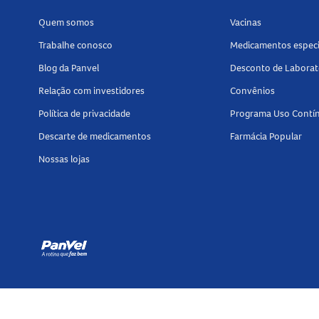
Em caso de dúvidas, procure orientação médic
Quem somos
Vacinas
Mantenha fora do alcance de crianças.
Trabalhe conosco
Medicamentos especi
Tamanho do produto
Blog da Panvel
Desconto de Laborat
O
Perlatte 10000ufcc 60cpr Mastigável
contém
Relação com investidores
Convênios
Política de privacidade
Programa Uso Contí
Confira outras opções para intolerância à
lact
Descarte de medicamentos
Farmácia Popular
praticidade.
Nossas lojas