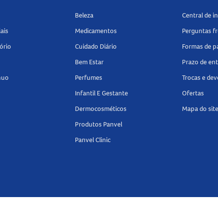
a;
Beleza
Central de 
ais
Medicamentos
Perguntas f
ório
Cuidado Diário
Formas de 
 60 comprimidos mastigáveis de uso oral.
Bem Estar
Prazo de en
nuo
Perfumes
Trocas e de
ose
e encontre tudo o que precisa para auxiliar na digestão de 
Infantil E Gestante
Ofertas
Dermocosméticos
Mapa do sit
Produtos Panvel
Panvel Clinic