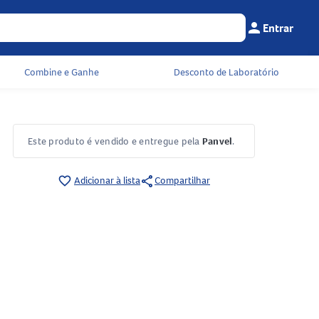
person
Entrar
Menu do cliente
Seu c
Combine e Ganhe
Desconto de Laboratório
Este produto é vendido e entregue pela
Panvel
.
share
favorite_border
Adicionar à lista
Compartilhar