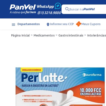
search
Buscar na
(51) 3218.9000
Departamentos
Informe seu CEP
Meus Cupons
menu
location_on
Página Inicial
>
Medicamentos
>
Gastrointestinais
>
Intolerâncias