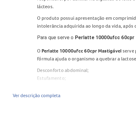
lácteos.
O produto possui apresentação em comprimidos
intolerância adquirida ao longo da vida, após
Para que serve o
Perlatte 10000ufcc 60cpr
O
Perlatte 10000ufcc 60cpr Mastigável
serve 
fórmula ajuda o organismo a quebrar a lactos
Desconforto abdominal;
Estufamento;
Gases;
Sensação de má digestão após consumir lácte
Ver descrição completa
O uso do
Perlatte Lactose
contribui para uma 
Composição do
Perlatte 10000ufcc 60cpr 
Lactase;
Excipientes da formulação;