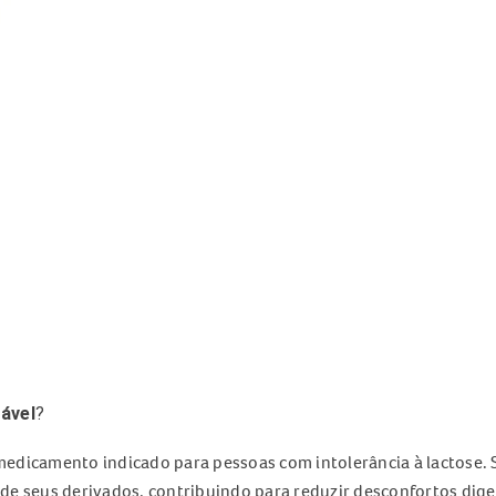
ável
?
edicamento indicado para pessoas com intolerância à lactose. 
 e de seus derivados, contribuindo para reduzir desconfortos di