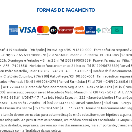
FORMAS DE PAGAMENTO
s n° 4194 subsolo - Petrópolis | Porto Alegre/RS | 91310-000 | Farmacêutico responsáve
91 – CNPJ 92.665.611/0080-70 | Rua Santos Dumont, 856 Centro | PELOTAS/RS | 96020-
2h. Domingos e Feriados – 8h às 22h | Tel (53) 999505659 | Panvel Farmácias | Filia
| AFE - 7421850 | Horário de funcionamento: 24 horas | Tel (51) 995672339| Panvel F
on Pedro Martello Junior| CRF/PR - 24873 | AFE - 7.41057.1| Horário de funcionamento: 
. Cristóvão Colombo, 976/980| Porto Alegre/RS | 90560-001 | Farmacêutico responsáve
iados – Fechado | Tel (51) 999064279 | Panvel Farmácias | Filial 739 – CNPJ 92.665.6
| AFE 7734473 |Horário de funcionamento: Seg. a Sab. - Das 7hs às 21hs | Tel (51) 9
0| Farmacêutico responsável: Marcelo de Mello Maraschin | CRF/RS - 5072 | AFE 77760
NPJ 92.665.611/0567-17 | Rua João Motta Espezim, 222 - Saco dos Limões | Florianópo
ex. - Das 8h às 22:00hs | Tel (48) 991337615| Panvel Farmácias | Filial 806 – CNPJ 
las Cassin dos Santos | CRF/SP 104682 | AFE 7752413 |Horário de funcionamento: Seg
 site não devem ser usadas para automedicação e não substituem, em hipótese alguma, 
nto adequado. Ao persistirem os sintomas, um médico deverá ser consultado. O Grupo P
lidade de dados, segurança, prevenção, não discriminação e, mais importante, transpar
adequada com a finalidade da sua coleta.