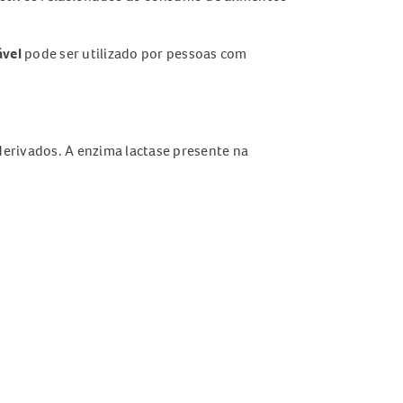
ável
pode ser utilizado por pessoas com
 derivados. A enzima lactase presente na
me orientação médica ou nutricional.