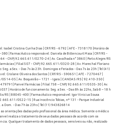
l: Isabel Cristina Cunha Dias | CRF/RS - 6792 | AFE - 7318170 |Horário de
380 | Farmacêutico responsável: Daniela de Bittencourt Maia | CRF/RS -
l 464 - CNPJ 92.665.611/0270-24 | Av. Cavalhada n° 3860 | Porto Alegre/RS
armácias | Filial 507 - CNPJ 92.665.611/0320-28 | Av. Marechal Floriano
Seg. a Sex. - Das 7s às 23h. Domingos e Feriados - Das 7s às 23h | Tel (41)
l: Crislane Oliveira dos Santos | CRF/RS - 590651 | AFE - 7270467 |
11/0514-05 | Av. Boqueirão – 1721 - Igara | CANOAS /RS | 92.410-350 |
80479791| Panvel Farmácias | Filial 758 – CNPJ 92.665.611/0535-30 | Av.
37 | Horário de funcionamento: Seg. a Sex. - Das 8h às 22hs, Sab 8 – 18 h
lis/RS | 88045-400 | Farmacêutico responsável: Igor Vinicius Sousa
92.665.611/0522-15 | Rua Inocêncio Tobias, nº 131 - Parque Industrial
. a Dom. - Das 7h às 23hs | Tel (11) 943826814
as orientações dadas pelo profissional da área médica. Somente o médico
anvel realiza o tratamento de seus dados pessoais de acordo com os
ência. Qualquer tratamento de dados pessoais, sensíveis ou não, realizado