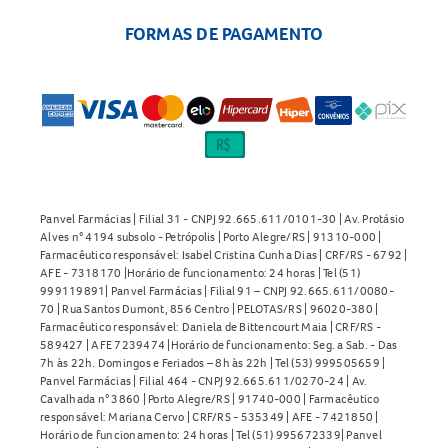
FORMAS DE PAGAMENTO
Panvel Farmácias | Filial 31 - CNPJ 92.665.611/0101-30 | Av. Protásio
Alves n° 4194 subsolo - Petrópolis | Porto Alegre/RS | 91310-000 |
Farmacêutico responsável: Isabel Cristina Cunha Dias | CRF/RS - 6792 |
AFE - 7318170 |Horário de funcionamento: 24 horas | Tel (51)
999119891| Panvel Farmácias | Filial 91 – CNPJ 92.665.611/0080-
70 | Rua Santos Dumont, 856 Centro | PELOTAS/RS | 96020-380 |
Farmacêutico responsável: Daniela de Bittencourt Maia | CRF/RS -
589427 | AFE 7239474 |Horário de funcionamento: Seg. a Sab. - Das
7h às 22h. Domingos e Feriados – 8h às 22h | Tel (53) 999505659 |
Panvel Farmácias | Filial 464 - CNPJ 92.665.611/0270-24 | Av.
Cavalhada n° 3860 | Porto Alegre/RS | 91740-000 | Farmacêutico
responsável: Mariana Cervo | CRF/RS - 535349 | AFE - 7421850 |
Horário de funcionamento: 24 horas | Tel (51) 995672339| Panvel