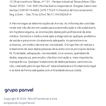
15 | Rua Inocêncio Tobias, nº 131 - Parque Industrial Tomas Edson | São
Paulo/ SP |01.144-900 | Farmacêutico responsável: Douglas Cassin dos
Santos | CRF/SP 104682 | AFE 7752413 |Horário de funcionamento:
Seg. a Dom. - Das 7h às 23hs | Tel (11) 943826814
A Panvel segue as determinações da Anvisa. As informações contidas
neste site não devem ser usadas para automedicação e não substituem,
em hipótese alguma, as orientações dadas pelo profissional da área
médica. Somente o médico está apto a diagnosticar qualquer problema
de saúde e prescrever o tratamento adequado. Ao persistirem os
sintomas, um médico deverá ser consultado. O Grupo Panvel realiza o
tratamento de seus dados pessoais de acordo com os princípios da boa-
fé, finalidade, adequação, necessidade, livre acesso, qualidade de
dados, segurança, prevenção, não discriminação e, mais importante,
transparência. Qualquer tratamento de dados pessoais, sensíveis ou
não, realizado pelo Grupo Panvel* estará baseado em fundamento legal
e se dará de forma adequada com a finalidade da sua coleta.
Copyright © 2026. Panvel Farmácias é uma
empresa do Grupo Panvel.