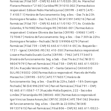
Farmácias | Filial 507 - CNPJ 92.665.611/0320-28 | Av. Marechal
Floriano Peixoto n° 2160 | Curitiba/PR | 91010.002 | Farmacêutico
responsável: Edilson Pedro Martello Junior| CRF/PR - 24873 | AFE -
7.41057.1| Horário de funcionamento: Seg. a Sex. - Das 7s às 23h.
Domingos e Feriados - Das 7s às 23h | Tel (41) 991349216 | Panvel
Farmácias | Filial 701 - CNPJ 92.665.611/0192-77 | Av. Cristóvão
Colombo, 976/980| Porto Alegre/RS | 90560-001 | Farmacêutico
responsável: Crislane Oliveira dos Santos | CRF/RS - 590651 | AFE -
7270467 | Horário de funcionamento: Seg. a Sex. - Das 7:30h às 22hs.
Domingos e Feriados – Fechado | Tel (51) 999064279 | Panvel
Farmácias | Filial 739 – CNPJ 92.665.611/0514-05 | Av. Boqueirão –
1721 - Igara | CANOAS /RS | 92.410-350 | Farmacêutico responsável:
Lisiane Machado Ducatti Cunha | CRF/RS - 7962 | AFE 7734473
|Horário de funcionamento: Seg. a Sab. - Das 7hs às 21hs | Tel (51)
980479791| Panvel Farmácias | Filial 758 – CNPJ 92.665.611/0535-
30 | Av. Rua João Venzon Netto, 67 – Santa Catarina | CAXIAS DO
SUL/RS | 95032-200| Farmacêutico responsável: Marcelo de Mello
Maraschin | CRF/RS - 5072 | AFE 7776037 | Horário de
funcionamento: Seg. a Sex. - Das 8h às 22hs, Sab 8 – 18 h Domingos
Fechado | Tel (54) 996259744 | Panvel Farmácias | Filial 791 – CNPJ
92.665.611/0567-17 | Rua João Motta Espezim, 222 - Saco dos
Limões | Florianópolis/RS | 88045-400 | Farmacêutico responsável:
Igor Vinicius Sousa Assunção | CRF/SC 20284 | AFE 7841362 |Horário
de funcionamento: Seg. a Sex. - Das 8h às 22:00hs | Tel (48)
991337615| Panvel Farmácias | Filial 806 – CNPJ 92.665.611/0522-