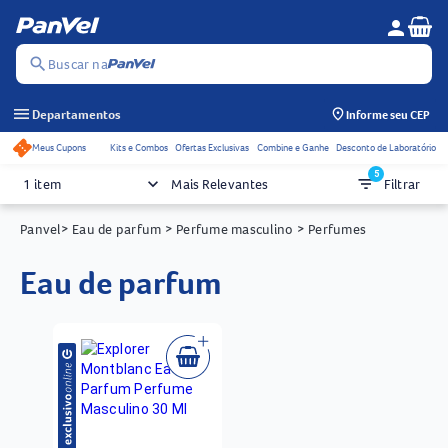
Se
person
Menu do c
search
Buscar na
menu
Departamentos
Informe seu CEP
Meus Cupons
Kits e Combos
Ofertas Exclusivas
Combine e Ganhe
Desconto de Laboratório
Acessos rápidos do cabeçalho
5
keyboard_arrow_down
filter_list
1 item
Mais Relevantes
Filtrar
Panvel
> Eau de parfum
> Perfume masculino
> Perfumes
eau de parfum