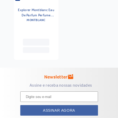
Explorer Montblanc Eau
De Parfum Perfume
MONTBLANC
Masculino 30 Ml
Newsletter
mark_email_unread
Assine e receba nossas novidades
ASSINAR AGORA