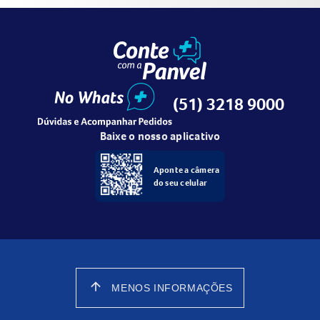
(51) 3218 9000
Baixe o nosso aplicativo
Aponte a câmera
do seu celular
arrow_upward
MENOS INFORMAÇÕES