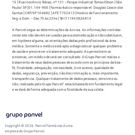
15 | Rua Inocêncio Tobias, nº 131 - Parque Industrial Tomas Edson | São
Paulo/ SP |01.144-900 | Farmacêutico responsável: Douglas Cassin dos
Santos | CRF/SP 104682 | AFE 7752413 |Horário de funcionamento:
Seg. a Dom. - Das 7h às 23hs | Tel (11) 943826814
A Panvel segue as determinações da Anvisa. As informações contidas
neste site não devem ser usadas para automedicação e não substituem,
em hipótese alguma, as orientações dadas pelo profissional da área
médica. Somente o médico está apto a diagnosticar qualquer problema
de saúde e prescrever o tratamento adequado. Ao persistirem os
sintomas, um médico deverá ser consultado. O Grupo Panvel realiza o
tratamento de seus dados pessoais de acordo com os princípios da boa-
fé, finalidade, adequação, necessidade, livre acesso, qualidade de
dados, segurança, prevenção, não discriminação e, mais importante,
transparência. Qualquer tratamento de dados pessoais, sensíveis ou
não, realizado pelo Grupo Panvel* estará baseado em fundamento legal
e se dará de forma adequada com a finalidade da sua coleta.
Copyright © 2026. Panvel Farmácias é uma
empresa do Grupo Panvel.