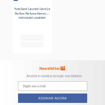
Yves Saint Laurent Libre Le
Parfum Perfume Feminino
YVES SAINT LAURENT
50ml
Newsletter
mark_email_unread
Assine e receba nossas novidades
ASSINAR AGORA