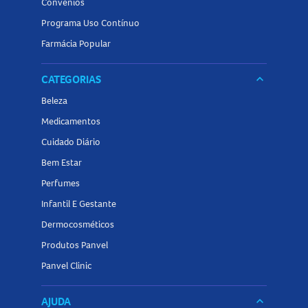
Convênios
Programa Uso Contínuo
Farmácia Popular
CATEGORIAS
keyboard_arrow_down
Beleza
Medicamentos
Cuidado Diário
Bem Estar
Perfumes
Infantil E Gestante
Dermocosméticos
Produtos Panvel
Panvel Clinic
AJUDA
keyboard_arrow_down