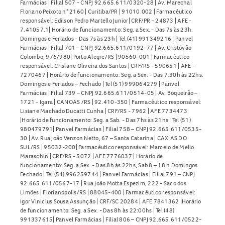
Farmácias | Filial 507 - CNPJ 92.665.611/0320-28 | Av. Marechal
Floriano Peixoto n° 2160 | Curitiba/PR | 91010.002 | Farmacêutico
responsável: Edilson Pedro Martello Junior| CRF/PR - 24873 | AFE -
7.41057.1| Horário de funcionamento: Seg. a Sex. - Das 7s às 23h.
Domingos e Feriados - Das 7s às 23h | Tel (41) 991349216 | Panvel
Farmácias | Filial 701 - CNPJ 92.665.611/0192-77 | Av. Cristóvão
Colombo, 976/980| Porto Alegre/RS | 90560-001 | Farmacêutico
responsável: Crislane Oliveira dos Santos | CRF/RS - 590651 | AFE -
7270467 | Horário de funcionamento: Seg. a Sex. - Das 7:30h às 22hs.
Domingos e Feriados – Fechado | Tel (51) 999064279 | Panvel
Farmácias | Filial 739 – CNPJ 92.665.611/0514-05 | Av. Boqueirão –
1721 - Igara | CANOAS /RS | 92.410-350 | Farmacêutico responsável:
Lisiane Machado Ducatti Cunha | CRF/RS - 7962 | AFE 7734473
|Horário de funcionamento: Seg. a Sab. - Das 7hs às 21hs | Tel (51)
980479791| Panvel Farmácias | Filial 758 – CNPJ 92.665.611/0535-
30 | Av. Rua João Venzon Netto, 67 – Santa Catarina | CAXIAS DO
SUL/RS | 95032-200| Farmacêutico responsável: Marcelo de Mello
Maraschin | CRF/RS - 5072 | AFE 7776037 | Horário de
funcionamento: Seg. a Sex. - Das 8h às 22hs, Sab 8 – 18 h Domingos
Fechado | Tel (54) 996259744 | Panvel Farmácias | Filial 791 – CNPJ
92.665.611/0567-17 | Rua João Motta Espezim, 222 - Saco dos
Limões | Florianópolis/RS | 88045-400 | Farmacêutico responsável:
Igor Vinicius Sousa Assunção | CRF/SC 20284 | AFE 7841362 |Horário
de funcionamento: Seg. a Sex. - Das 8h às 22:00hs | Tel (48)
991337615| Panvel Farmácias | Filial 806 – CNPJ 92.665.611/0522-