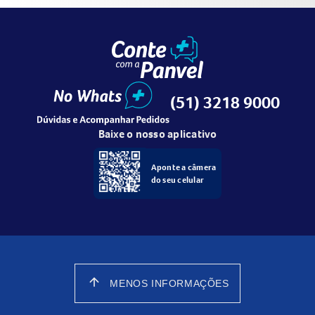
(51) 3218 9000
Baixe o nosso aplicativo
Aponte a câmera
do seu celular
arrow_upward
MENOS INFORMAÇÕES