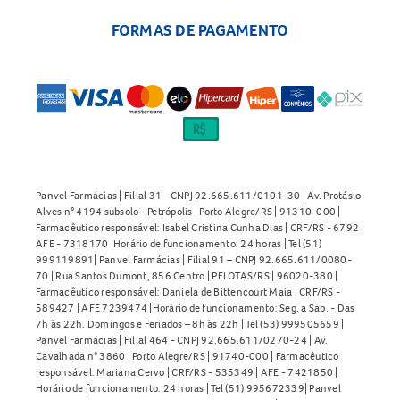
FORMAS DE PAGAMENTO
Panvel Farmácias | Filial 31 - CNPJ 92.665.611/0101-30 | Av. Protásio
Alves n° 4194 subsolo - Petrópolis | Porto Alegre/RS | 91310-000 |
Farmacêutico responsável: Isabel Cristina Cunha Dias | CRF/RS - 6792 |
AFE - 7318170 |Horário de funcionamento: 24 horas | Tel (51)
999119891| Panvel Farmácias | Filial 91 – CNPJ 92.665.611/0080-
70 | Rua Santos Dumont, 856 Centro | PELOTAS/RS | 96020-380 |
Farmacêutico responsável: Daniela de Bittencourt Maia | CRF/RS -
589427 | AFE 7239474 |Horário de funcionamento: Seg. a Sab. - Das
7h às 22h. Domingos e Feriados – 8h às 22h | Tel (53) 999505659 |
Panvel Farmácias | Filial 464 - CNPJ 92.665.611/0270-24 | Av.
Cavalhada n° 3860 | Porto Alegre/RS | 91740-000 | Farmacêutico
responsável: Mariana Cervo | CRF/RS - 535349 | AFE - 7421850 |
Horário de funcionamento: 24 horas | Tel (51) 995672339| Panvel