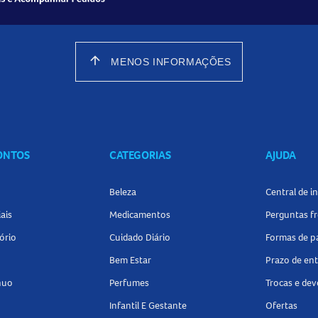
arrow_upward
MENOS INFORMAÇÕES
CONTOS
CATEGORIAS
AJUDA
Beleza
Central de 
ais
Medicamentos
Perguntas f
ório
Cuidado Diário
Formas de 
Bem Estar
Prazo de en
nuo
Perfumes
Trocas e de
Infantil E Gestante
Ofertas