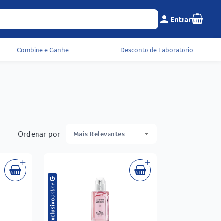
Seu c
person
Entrar
Menu do cliente e 
Combine e Ganhe
Desconto de Laboratório
Ordenar por
Mais Relevantes