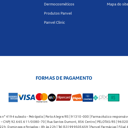
Dermocosméticos
Mapa do sit
Produtos Panvel
Panvel Clinic
FORMAS DE PAGAMENTO
s n° 4194 subsolo - Petrópolis | Porto Alegre/RS | 91310-000 | Farmacêutico responsáve
91 – CNPJ 92.665.611/0080-70 | Rua Santos Dumont, 856 Centro | PELOTAS/RS | 96020-
2h. Domingos e Feriados – 8h às 22h | Tel (53) 999505659 | Panvel Farmácias | Filia