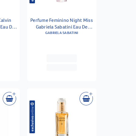
alvin
Perfume Feminino Night Miss
 Eau De
Gabriela Sabatini Eau De
l
GABRIELA SABATINI
Toilette 30ml