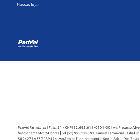
Nossas lojas
Panvel Farmácias | Filial 31 - CNPJ 92.665.611/0101-30 | Av. Protásio Alve
funcionamento: 24 horas | Tel (51) 999119891| Panvel Farmácias | Filial 
589427 | AFE 7239474 |Horário de funcionamento: Seg. a Sab. - Das 7h às 2