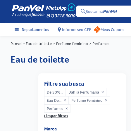
search
Buscar na
(51) 3218.9000
menu
Departamentos
location_on
Informe seu CEP
Meus Cupons
Panvel
> Eau de toilette
> Perfume feminino
> Perfumes
eau de toilette
Filtre sua busca
De 30%...
Dahlia Perfumaria
close
Eau De...
Perfume Feminino
close
close
Perfumes
close
Limpar filtros
Marca