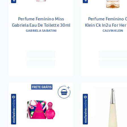
Perfume Feminino Miss
Perfume Feminino C
Gabriela Eau De Toilette 30ml
Klein Ck In2u For Her
GABRIELA SABATINI
Toilette 100m
CALVIN KLEIN