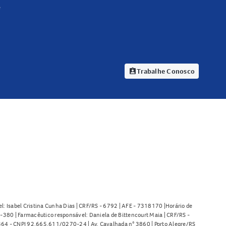
e
Trabalhe Conosco
assignment_ind
l: Isabel Cristina Cunha Dias | CRF/RS - 6792 | AFE - 7318170 |Horário de
380 | Farmacêutico responsável: Daniela de Bittencourt Maia | CRF/RS -
l 464 - CNPJ 92.665.611/0270-24 | Av. Cavalhada n° 3860 | Porto Alegre/RS