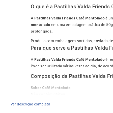
O que é a Pastilhas Valda Friends
A
Pastilhas Valda Friends
Café Mentolado
é um
mentolado
em uma embalagem prática de 50g. I
prolongada.
Produto com embalagens sortidas, enviada de
Para que serve a Pastilhas Valda 
A
Pastilhas Valda Friends Café Mentolado
é re
Pode ser utilizada várias vezes ao dia, de aco
Composição da Pastilhas Valda Fr
Sabor Café Mentolado
Não contém glúten
Outros ingredientes não especificados no con
Ver descrição completa
Benefícios da Pastilhas Valda Fri