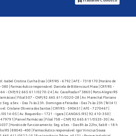
assignment_ind
l: Isabel Cristina Cunha Dias | CRF/RS - 6792 | AFE - 7318170 |Horário de
380 | Farmacêutico responsável: Daniela de Bittencourt Maia | CRF/RS -
l 464 - CNPJ 92.665.611/0270-24 | Av. Cavalhada n° 3860 | Porto Alegre/RS
armácias | Filial 507 - CNPJ 92.665.611/0320-28 | Av. Marechal Floriano
Seg. a Sex. - Das 7s às 23h. Domingos e Feriados - Das 7s às 23h | Tel (41)
l: Crislane Oliveira dos Santos | CRF/RS - 590651 | AFE - 7270467 |
11/0514-05 | Av. Boqueirão – 1721 - Igara | CANOAS /RS | 92.410-350 |
80479791| Panvel Farmácias | Filial 758 – CNPJ 92.665.611/0535-30 | Av.
37 | Horário de funcionamento: Seg. a Sex. - Das 8h às 22hs, Sab 8 – 18 h
lis/RS | 88045-400 | Farmacêutico responsável: Igor Vinicius Sousa
92.665.611/0522-15 | Rua Inocêncio Tobias, nº 131 - Parque Industrial