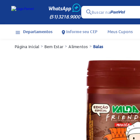
search
Buscar na
(51) 3218.9000
Departamentos
Informe seu CEP
Meus Cupons
menu
location_on
Página Inicial
>
Bem Estar
>
Alimentos
>
Balas