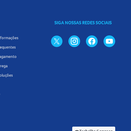
 o seu hálito sempre fresco!
SIGA NOSSAS REDES SOCIAIS
informações
requentes
pagamento
trega
voluções
e
Trabalhe Conosco