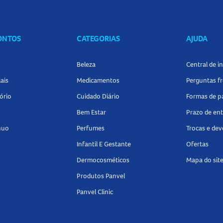
s
na Panvel Farmácias e encontre tudo o que precisa para manter
CONTOS
CATEGORIAS
AJUDA
Beleza
Central de 
ais
Medicamentos
Perguntas f
ório
Cuidado Diário
Formas de 
Bem Estar
Prazo de en
nuo
Perfumes
Trocas e de
Infantil E Gestante
Ofertas
Dermocosméticos
Mapa do sit
Produtos Panvel
Panvel Clinic