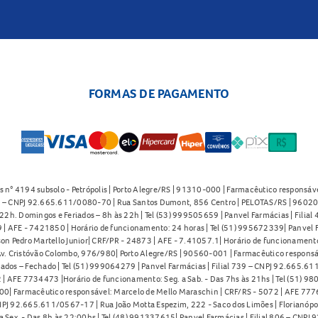
FORMAS DE PAGAMENTO
s n° 4194 subsolo - Petrópolis | Porto Alegre/RS | 91310-000 | Farmacêutico responsáve
91 – CNPJ 92.665.611/0080-70 | Rua Santos Dumont, 856 Centro | PELOTAS/RS | 96020-
2h. Domingos e Feriados – 8h às 22h | Tel (53) 999505659 | Panvel Farmácias | Filia
| AFE - 7421850 | Horário de funcionamento: 24 horas | Tel (51) 995672339| Panvel F
on Pedro Martello Junior| CRF/PR - 24873 | AFE - 7.41057.1| Horário de funcionamento: 
. Cristóvão Colombo, 976/980| Porto Alegre/RS | 90560-001 | Farmacêutico responsáve
iados – Fechado | Tel (51) 999064279 | Panvel Farmácias | Filial 739 – CNPJ 92.665.6
| AFE 7734473 |Horário de funcionamento: Seg. a Sab. - Das 7hs às 21hs | Tel (51) 9
0| Farmacêutico responsável: Marcelo de Mello Maraschin | CRF/RS - 5072 | AFE 77760
NPJ 92.665.611/0567-17 | Rua João Motta Espezim, 222 - Saco dos Limões | Florianópo
ex. - Das 8h às 22:00hs | Tel (48) 991337615| Panvel Farmácias | Filial 806 – CNPJ 