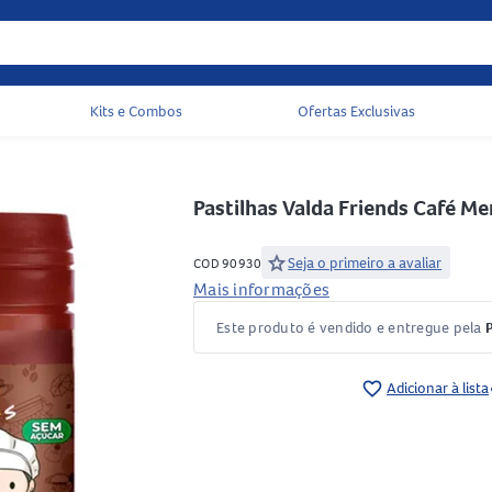
Kits e Combos
Ofertas Exclusivas
Acessos rápidos do cabeçalho
Pastilhas Valda Friends Café M
star
Seja o primeiro a avaliar
COD 90930
Mais informações
Este produto é vendido e entregue pela
favorite_border
Adicionar à lista