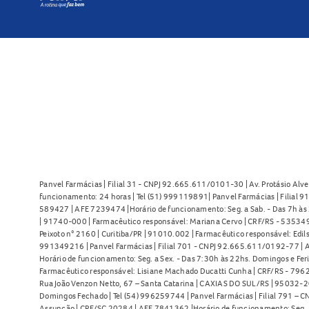
Panvel Farmácias | Filial 31 - CNPJ 92.665.611/0101-30 | Av. Protásio Alve
funcionamento: 24 horas | Tel (51) 999119891| Panvel Farmácias | Filial 
589427 | AFE 7239474 |Horário de funcionamento: Seg. a Sab. - Das 7h às 2
| 91740-000 | Farmacêutico responsável: Mariana Cervo | CRF/RS - 535349 
Peixoto n° 2160 | Curitiba/PR | 91010.002 | Farmacêutico responsável: Edils
991349216 | Panvel Farmácias | Filial 701 - CNPJ 92.665.611/0192-77 | Av
Horário de funcionamento: Seg. a Sex. - Das 7:30h às 22hs. Domingos e Fer
Farmacêutico responsável: Lisiane Machado Ducatti Cunha | CRF/RS - 7962 
Rua João Venzon Netto, 67 – Santa Catarina | CAXIAS DO SUL/RS | 95032-20
Domingos Fechado | Tel (54) 996259744 | Panvel Farmácias | Filial 791 – C
Assunção | CRF/SC 20284 | AFE 7841362 |Horário de funcionamento: Seg. a S