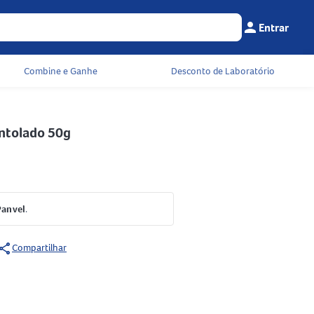
person
Entrar
Menu do cliente
Seu c
Combine e Ganhe
Desconto de Laboratório
entolado 50g
Panvel
.
share
Compartilhar