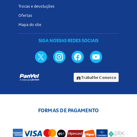
Trocas e devoluções
Ofertas
Mapa do site
SIGA NOSSAS REDES SOCIAIS
Trabalhe Conosco
assignment_ind
FORMAS DE PAGAMENTO