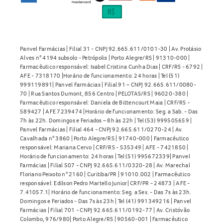
Panvel Farmácias | Filial 31 - CNPJ 92.665.611/0101-30 | Av. Protásio
Alves n° 4194 subsolo - Petrópolis | Porto Alegre/RS | 91310-000 |
Farmacêutico responsável: Isabel Cristina Cunha Dias | CRF/RS - 6792 |
AFE - 7318170 |Horário de funcionamento: 24 horas | Tel (51)
999119891| Panvel Farmácias | Filial 91 – CNPJ 92.665.611/0080-
70 | Rua Santos Dumont, 856 Centro | PELOTAS/RS | 96020-380 |
Farmacêutico responsável: Daniela de Bittencourt Maia | CRF/RS -
589427 | AFE 7239474 |Horário de funcionamento: Seg. a Sab. - Das
7h às 22h. Domingos e Feriados – 8h às 22h | Tel (53) 999505659 |
Panvel Farmácias | Filial 464 - CNPJ 92.665.611/0270-24 | Av.
Cavalhada n° 3860 | Porto Alegre/RS | 91740-000 | Farmacêutico
responsável: Mariana Cervo | CRF/RS - 535349 | AFE - 7421850 |
Horário de funcionamento: 24 horas | Tel (51) 995672339| Panvel
Farmácias | Filial 507 - CNPJ 92.665.611/0320-28 | Av. Marechal
Floriano Peixoto n° 2160 | Curitiba/PR | 91010.002 | Farmacêutico
responsável: Edilson Pedro Martello Junior| CRF/PR - 24873 | AFE -
7.41057.1| Horário de funcionamento: Seg. a Sex. - Das 7s às 23h.
Domingos e Feriados - Das 7s às 23h | Tel (41) 991349216 | Panvel
Farmácias | Filial 701 - CNPJ 92.665.611/0192-77 | Av. Cristóvão
Colombo, 976/980| Porto Alegre/RS | 90560-001 | Farmacêutico