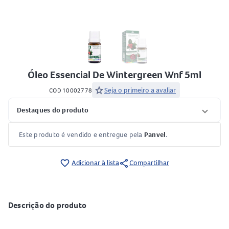
Óleo Essencial De Wintergreen Wnf 5ml
star
Seja o primeiro a avaliar
COD 10002778
Destaques do produto
Este produto é vendido e entregue pela
Panvel
.
share
favorite_border
Adicionar à lista
Compartilhar
Descrição do produto