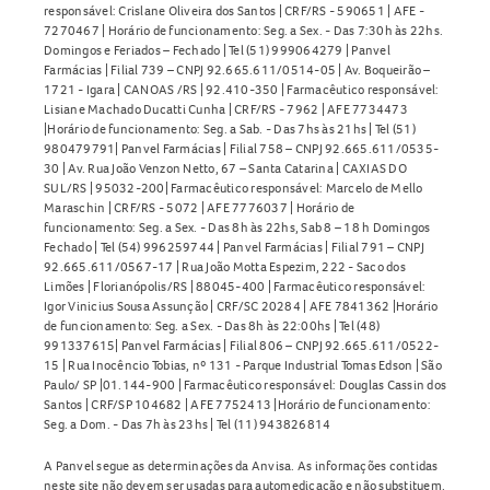
responsável: Crislane Oliveira dos Santos | CRF/RS - 590651 | AFE -
7270467 | Horário de funcionamento: Seg. a Sex. - Das 7:30h às 22hs.
Domingos e Feriados – Fechado | Tel (51) 999064279 | Panvel
Farmácias | Filial 739 – CNPJ 92.665.611/0514-05 | Av. Boqueirão –
1721 - Igara | CANOAS /RS | 92.410-350 | Farmacêutico responsável:
Lisiane Machado Ducatti Cunha | CRF/RS - 7962 | AFE 7734473
|Horário de funcionamento: Seg. a Sab. - Das 7hs às 21hs | Tel (51)
980479791| Panvel Farmácias | Filial 758 – CNPJ 92.665.611/0535-
30 | Av. Rua João Venzon Netto, 67 – Santa Catarina | CAXIAS DO
SUL/RS | 95032-200| Farmacêutico responsável: Marcelo de Mello
Maraschin | CRF/RS - 5072 | AFE 7776037 | Horário de
funcionamento: Seg. a Sex. - Das 8h às 22hs, Sab 8 – 18 h Domingos
Fechado | Tel (54) 996259744 | Panvel Farmácias | Filial 791 – CNPJ
92.665.611/0567-17 | Rua João Motta Espezim, 222 - Saco dos
Limões | Florianópolis/RS | 88045-400 | Farmacêutico responsável:
Igor Vinicius Sousa Assunção | CRF/SC 20284 | AFE 7841362 |Horário
de funcionamento: Seg. a Sex. - Das 8h às 22:00hs | Tel (48)
991337615| Panvel Farmácias | Filial 806 – CNPJ 92.665.611/0522-
15 | Rua Inocêncio Tobias, nº 131 - Parque Industrial Tomas Edson | São
Paulo/ SP |01.144-900 | Farmacêutico responsável: Douglas Cassin dos
Santos | CRF/SP 104682 | AFE 7752413 |Horário de funcionamento:
Seg. a Dom. - Das 7h às 23hs | Tel (11) 943826814
A Panvel segue as determinações da Anvisa. As informações contidas
neste site não devem ser usadas para automedicação e não substituem,