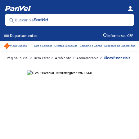
person
Menu d
Se
Buscar na
search
menu
Departamentos
Informe seu CEP
Meus Cupons
Kits e Combos
Ofertas Exclusivas
Combine e Ganhe
Desconto de Laboratório
Acessos rápidos do cabeçalho
>
>
>
>
Página Inicial
Bem Estar
Ambiente
Aromaterapia
Óleos Essenciais