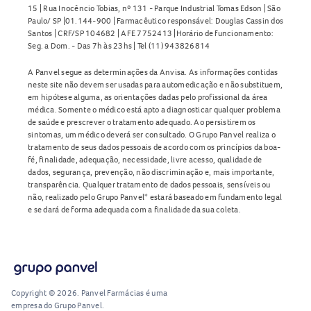
15 | Rua Inocêncio Tobias, nº 131 - Parque Industrial Tomas Edson | São
Paulo/ SP |01.144-900 | Farmacêutico responsável: Douglas Cassin dos
Santos | CRF/SP 104682 | AFE 7752413 |Horário de funcionamento:
Seg. a Dom. - Das 7h às 23hs | Tel (11) 943826814
A Panvel segue as determinações da Anvisa. As informações contidas
neste site não devem ser usadas para automedicação e não substituem,
em hipótese alguma, as orientações dadas pelo profissional da área
médica. Somente o médico está apto a diagnosticar qualquer problema
de saúde e prescrever o tratamento adequado. Ao persistirem os
sintomas, um médico deverá ser consultado. O Grupo Panvel realiza o
tratamento de seus dados pessoais de acordo com os princípios da boa-
fé, finalidade, adequação, necessidade, livre acesso, qualidade de
dados, segurança, prevenção, não discriminação e, mais importante,
transparência. Qualquer tratamento de dados pessoais, sensíveis ou
não, realizado pelo Grupo Panvel* estará baseado em fundamento legal
e se dará de forma adequada com a finalidade da sua coleta.
Copyright © 2026. Panvel Farmácias é uma
empresa do Grupo Panvel.