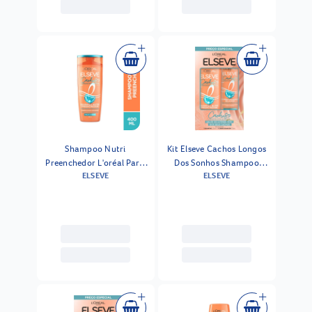
Shampoo Nutri
Kit Elseve Cachos Longos
Preenchedor L'oréal Paris
Dos Sonhos Shampoo
ELSEVE
ELSEVE
Elseve Cachos Longos Dos
375ml + Condicionador
Sonhos 400ml
170ml