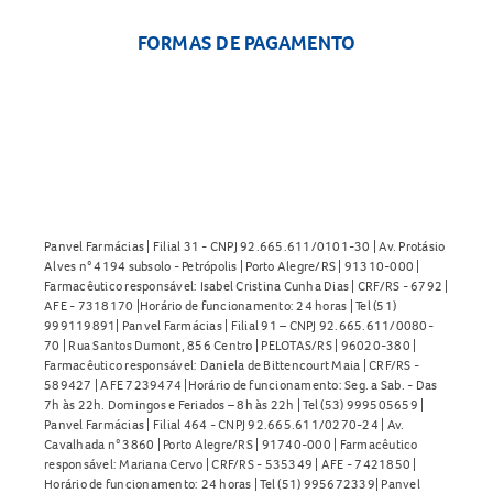
FORMAS DE PAGAMENTO
Panvel Farmácias | Filial 31 - CNPJ 92.665.611/0101-30 | Av. Protásio
Alves n° 4194 subsolo - Petrópolis | Porto Alegre/RS | 91310-000 |
Farmacêutico responsável: Isabel Cristina Cunha Dias | CRF/RS - 6792 |
AFE - 7318170 |Horário de funcionamento: 24 horas | Tel (51)
999119891| Panvel Farmácias | Filial 91 – CNPJ 92.665.611/0080-
70 | Rua Santos Dumont, 856 Centro | PELOTAS/RS | 96020-380 |
Farmacêutico responsável: Daniela de Bittencourt Maia | CRF/RS -
589427 | AFE 7239474 |Horário de funcionamento: Seg. a Sab. - Das
7h às 22h. Domingos e Feriados – 8h às 22h | Tel (53) 999505659 |
Panvel Farmácias | Filial 464 - CNPJ 92.665.611/0270-24 | Av.
Cavalhada n° 3860 | Porto Alegre/RS | 91740-000 | Farmacêutico
responsável: Mariana Cervo | CRF/RS - 535349 | AFE - 7421850 |
Horário de funcionamento: 24 horas | Tel (51) 995672339| Panvel