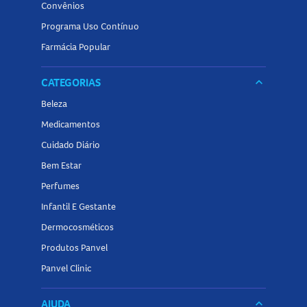
Convênios
Programa Uso Contínuo
Farmácia Popular
CATEGORIAS
keyboard_arrow_down
Beleza
Medicamentos
Cuidado Diário
Bem Estar
Perfumes
Infantil E Gestante
Dermocosméticos
Produtos Panvel
Panvel Clinic
AJUDA
keyboard_arrow_down