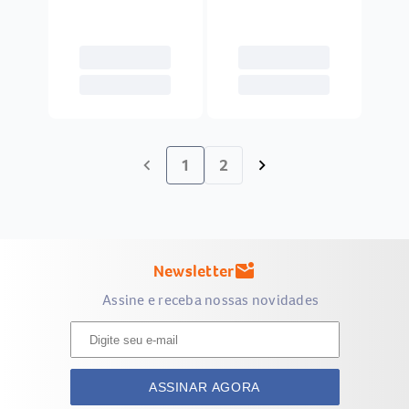
Sonhos 400ml
1
2
chevron_left
chevron_right
Newsletter
mark_email_unread
Assine e receba nossas novidades
ASSINAR AGORA