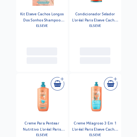
Kit Elseve Cachos Longos
Condicionador Selador
Dos Sonhos Shampoo
L'oréal Paris Elseve Cachos
ELSEVE
ELSEVE
375ml + Condicionador
Longos Dos Sonhos 400ml
170ml
Creme Para Pentear
Creme Milagroso 3 Em 1
Nutritivo L'oréal Paris
L'oréal Paris Elseve Cachos
ELSEVE
ELSEVE
Elseve Cachos Longos Dos
Longos Dos Sonhos 500ml