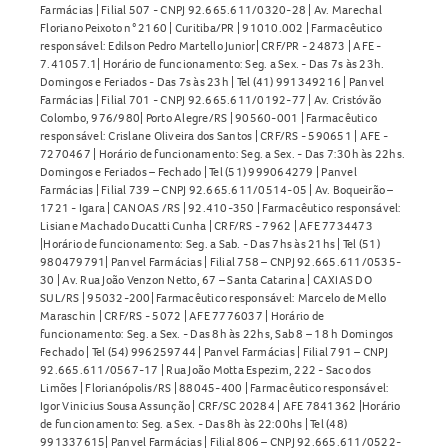
Farmácias | Filial 507 - CNPJ 92.665.611/0320-28 | Av. Marechal
Floriano Peixoto n° 2160 | Curitiba/PR | 91010.002 | Farmacêutico
responsável: Edilson Pedro Martello Junior| CRF/PR - 24873 | AFE -
7.41057.1| Horário de funcionamento: Seg. a Sex. - Das 7s às 23h.
Domingos e Feriados - Das 7s às 23h | Tel (41) 991349216 | Panvel
Farmácias | Filial 701 - CNPJ 92.665.611/0192-77 | Av. Cristóvão
Colombo, 976/980| Porto Alegre/RS | 90560-001 | Farmacêutico
responsável: Crislane Oliveira dos Santos | CRF/RS - 590651 | AFE -
7270467 | Horário de funcionamento: Seg. a Sex. - Das 7:30h às 22hs.
Domingos e Feriados – Fechado | Tel (51) 999064279 | Panvel
Farmácias | Filial 739 – CNPJ 92.665.611/0514-05 | Av. Boqueirão –
1721 - Igara | CANOAS /RS | 92.410-350 | Farmacêutico responsável:
Lisiane Machado Ducatti Cunha | CRF/RS - 7962 | AFE 7734473
|Horário de funcionamento: Seg. a Sab. - Das 7hs às 21hs | Tel (51)
980479791| Panvel Farmácias | Filial 758 – CNPJ 92.665.611/0535-
30 | Av. Rua João Venzon Netto, 67 – Santa Catarina | CAXIAS DO
SUL/RS | 95032-200| Farmacêutico responsável: Marcelo de Mello
Maraschin | CRF/RS - 5072 | AFE 7776037 | Horário de
funcionamento: Seg. a Sex. - Das 8h às 22hs, Sab 8 – 18 h Domingos
Fechado | Tel (54) 996259744 | Panvel Farmácias | Filial 791 – CNPJ
92.665.611/0567-17 | Rua João Motta Espezim, 222 - Saco dos
Limões | Florianópolis/RS | 88045-400 | Farmacêutico responsável:
Igor Vinicius Sousa Assunção | CRF/SC 20284 | AFE 7841362 |Horário
de funcionamento: Seg. a Sex. - Das 8h às 22:00hs | Tel (48)
991337615| Panvel Farmácias | Filial 806 – CNPJ 92.665.611/0522-