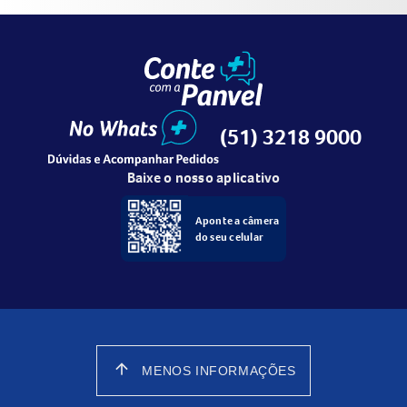
(51) 3218 9000
Baixe o nosso aplicativo
Aponte a câmera
do seu celular
arrow_upward
MENOS INFORMAÇÕES