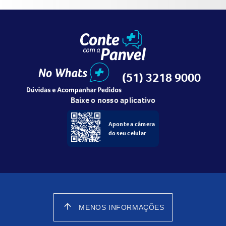
(51) 3218 9000
Baixe o nosso aplicativo
Aponte a câmera
do seu celular
arrow_upward
MENOS INFORMAÇÕES