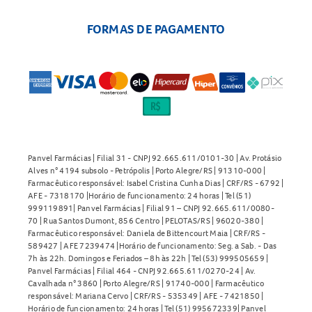
FORMAS DE PAGAMENTO
Panvel Farmácias | Filial 31 - CNPJ 92.665.611/0101-30 | Av. Protásio
Alves n° 4194 subsolo - Petrópolis | Porto Alegre/RS | 91310-000 |
Farmacêutico responsável: Isabel Cristina Cunha Dias | CRF/RS - 6792 |
AFE - 7318170 |Horário de funcionamento: 24 horas | Tel (51)
999119891| Panvel Farmácias | Filial 91 – CNPJ 92.665.611/0080-
70 | Rua Santos Dumont, 856 Centro | PELOTAS/RS | 96020-380 |
Farmacêutico responsável: Daniela de Bittencourt Maia | CRF/RS -
589427 | AFE 7239474 |Horário de funcionamento: Seg. a Sab. - Das
7h às 22h. Domingos e Feriados – 8h às 22h | Tel (53) 999505659 |
Panvel Farmácias | Filial 464 - CNPJ 92.665.611/0270-24 | Av.
Cavalhada n° 3860 | Porto Alegre/RS | 91740-000 | Farmacêutico
responsável: Mariana Cervo | CRF/RS - 535349 | AFE - 7421850 |
Horário de funcionamento: 24 horas | Tel (51) 995672339| Panvel