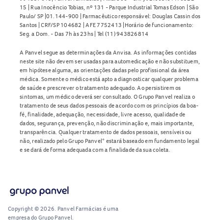
15 | Rua Inocêncio Tobias, nº 131 - Parque Industrial Tomas Edson | São
Paulo/ SP |01.144-900 | Farmacêutico responsável: Douglas Cassin dos
Santos | CRF/SP 104682 | AFE 7752413 |Horário de funcionamento:
Seg. a Dom. - Das 7h às 23hs | Tel (11) 943826814
A Panvel segue as determinações da Anvisa. As informações contidas
neste site não devem ser usadas para automedicação e não substituem,
em hipótese alguma, as orientações dadas pelo profissional da área
médica. Somente o médico está apto a diagnosticar qualquer problema
de saúde e prescrever o tratamento adequado. Ao persistirem os
sintomas, um médico deverá ser consultado. O Grupo Panvel realiza o
tratamento de seus dados pessoais de acordo com os princípios da boa-
fé, finalidade, adequação, necessidade, livre acesso, qualidade de
dados, segurança, prevenção, não discriminação e, mais importante,
transparência. Qualquer tratamento de dados pessoais, sensíveis ou
não, realizado pelo Grupo Panvel* estará baseado em fundamento legal
e se dará de forma adequada com a finalidade da sua coleta.
Copyright © 2026. Panvel Farmácias é uma
empresa do Grupo Panvel.