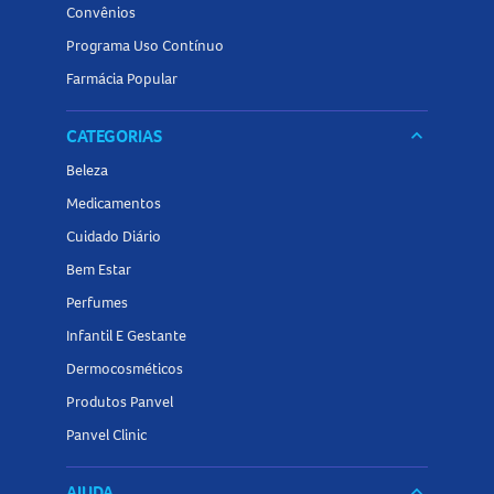
Convênios
Programa Uso Contínuo
Farmácia Popular
CATEGORIAS
keyboard_arrow_down
Beleza
Medicamentos
Cuidado Diário
Bem Estar
Perfumes
Infantil E Gestante
Dermocosméticos
Produtos Panvel
Panvel Clinic
AJUDA
keyboard_arrow_down