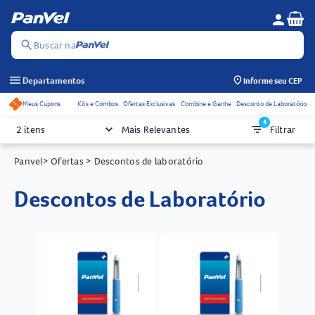
Se
person
Menu do c
search
Buscar na
menu
Departamentos
Informe seu CEP
Meus Cupons
Kits e Combos
Ofertas Exclusivas
Combine e Ganhe
Desconto de Laboratório
Acessos rápidos do cabeçalho
4
keyboard_arrow_down
filter_list
2 itens
Mais Relevantes
Filtrar
Panvel
> Ofertas
> Descontos de laboratório
Descontos de Laboratório