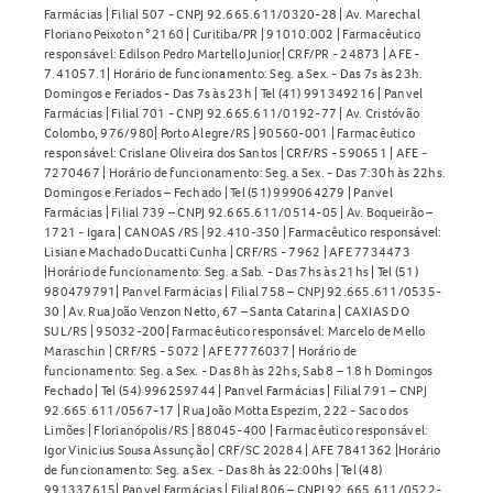
Farmácias | Filial 507 - CNPJ 92.665.611/0320-28 | Av. Marechal
Floriano Peixoto n° 2160 | Curitiba/PR | 91010.002 | Farmacêutico
responsável: Edilson Pedro Martello Junior| CRF/PR - 24873 | AFE -
7.41057.1| Horário de funcionamento: Seg. a Sex. - Das 7s às 23h.
Domingos e Feriados - Das 7s às 23h | Tel (41) 991349216 | Panvel
Farmácias | Filial 701 - CNPJ 92.665.611/0192-77 | Av. Cristóvão
Colombo, 976/980| Porto Alegre/RS | 90560-001 | Farmacêutico
responsável: Crislane Oliveira dos Santos | CRF/RS - 590651 | AFE -
7270467 | Horário de funcionamento: Seg. a Sex. - Das 7:30h às 22hs.
Domingos e Feriados – Fechado | Tel (51) 999064279 | Panvel
Farmácias | Filial 739 – CNPJ 92.665.611/0514-05 | Av. Boqueirão –
1721 - Igara | CANOAS /RS | 92.410-350 | Farmacêutico responsável:
Lisiane Machado Ducatti Cunha | CRF/RS - 7962 | AFE 7734473
|Horário de funcionamento: Seg. a Sab. - Das 7hs às 21hs | Tel (51)
980479791| Panvel Farmácias | Filial 758 – CNPJ 92.665.611/0535-
30 | Av. Rua João Venzon Netto, 67 – Santa Catarina | CAXIAS DO
SUL/RS | 95032-200| Farmacêutico responsável: Marcelo de Mello
Maraschin | CRF/RS - 5072 | AFE 7776037 | Horário de
funcionamento: Seg. a Sex. - Das 8h às 22hs, Sab 8 – 18 h Domingos
Fechado | Tel (54) 996259744 | Panvel Farmácias | Filial 791 – CNPJ
92.665.611/0567-17 | Rua João Motta Espezim, 222 - Saco dos
Limões | Florianópolis/RS | 88045-400 | Farmacêutico responsável:
Igor Vinicius Sousa Assunção | CRF/SC 20284 | AFE 7841362 |Horário
de funcionamento: Seg. a Sex. - Das 8h às 22:00hs | Tel (48)
991337615| Panvel Farmácias | Filial 806 – CNPJ 92.665.611/0522-