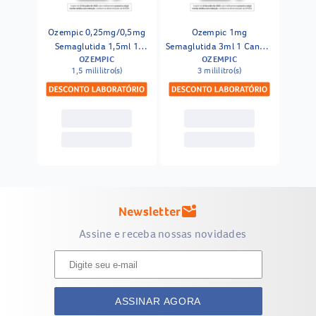
Ozempic 0,25mg/0,5mg
Ozempic 1mg
Semaglutida 1,5ml 1
Semaglutida 3ml 1 Caneta
OZEMPIC
OZEMPIC
Caneta Injetável + 6
Injetável + 4 Agulhas
1,5 mililitro(s)
3 mililitro(s)
Agulhas Geladeira
Geladeira
Newsletter
mark_email_unread
Assine e receba nossas novidades
ASSINAR AGORA