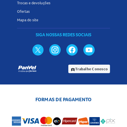
Trocas e devoluções
Ofertas
Mapa do site
SIGA NOSSAS REDES SOCIAIS
Trabalhe Conosco
assignment_ind
FORMAS DE PAGAMENTO