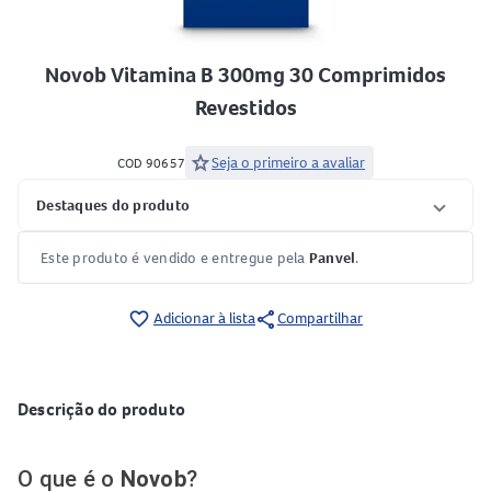
Novob Vitamina B 300mg 30 Comprimidos
Revestidos
star
Seja o primeiro a avaliar
COD 90657
Destaques do produto
Este produto é vendido e entregue pela
Panvel
.
share
favorite_border
Adicionar à lista
Compartilhar
Descrição do produto
O que é o
Novob
?