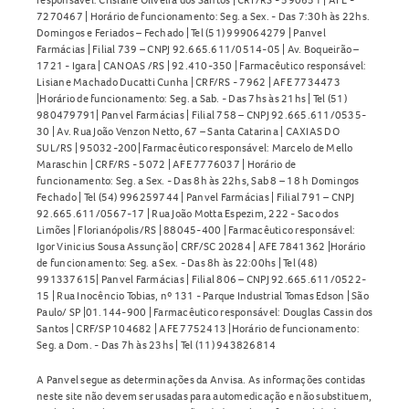
7270467 | Horário de funcionamento: Seg. a Sex. - Das 7:30h às 22hs.
Domingos e Feriados – Fechado | Tel (51) 999064279 | Panvel
Farmácias | Filial 739 – CNPJ 92.665.611/0514-05 | Av. Boqueirão –
1721 - Igara | CANOAS /RS | 92.410-350 | Farmacêutico responsável:
Lisiane Machado Ducatti Cunha | CRF/RS - 7962 | AFE 7734473
|Horário de funcionamento: Seg. a Sab. - Das 7hs às 21hs | Tel (51)
980479791| Panvel Farmácias | Filial 758 – CNPJ 92.665.611/0535-
30 | Av. Rua João Venzon Netto, 67 – Santa Catarina | CAXIAS DO
SUL/RS | 95032-200| Farmacêutico responsável: Marcelo de Mello
Maraschin | CRF/RS - 5072 | AFE 7776037 | Horário de
funcionamento: Seg. a Sex. - Das 8h às 22hs, Sab 8 – 18 h Domingos
Fechado | Tel (54) 996259744 | Panvel Farmácias | Filial 791 – CNPJ
92.665.611/0567-17 | Rua João Motta Espezim, 222 - Saco dos
Limões | Florianópolis/RS | 88045-400 | Farmacêutico responsável:
Igor Vinicius Sousa Assunção | CRF/SC 20284 | AFE 7841362 |Horário
de funcionamento: Seg. a Sex. - Das 8h às 22:00hs | Tel (48)
991337615| Panvel Farmácias | Filial 806 – CNPJ 92.665.611/0522-
15 | Rua Inocêncio Tobias, nº 131 - Parque Industrial Tomas Edson | São
Paulo/ SP |01.144-900 | Farmacêutico responsável: Douglas Cassin dos
Santos | CRF/SP 104682 | AFE 7752413 |Horário de funcionamento:
Seg. a Dom. - Das 7h às 23hs | Tel (11) 943826814
A Panvel segue as determinações da Anvisa. As informações contidas
neste site não devem ser usadas para automedicação e não substituem,