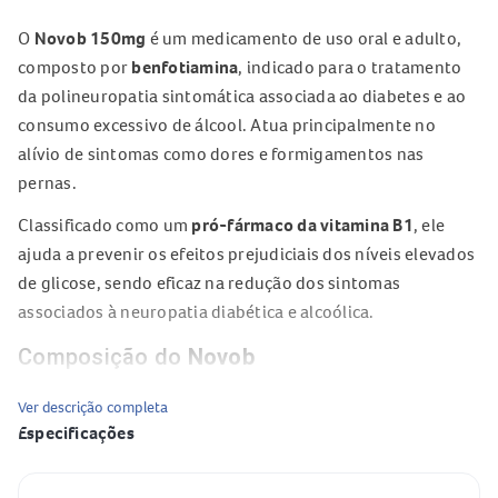
O
Novob 150mg
é um medicamento de uso oral e adulto,
composto por
benfotiamina
, indicado para o tratamento
da polineuropatia sintomática associada ao diabetes e ao
consumo excessivo de álcool. Atua principalmente no
alívio de sintomas como dores e formigamentos nas
pernas.
Classificado como um
pró-fármaco da vitamina B1
, ele
ajuda a prevenir os efeitos prejudiciais dos níveis elevados
de glicose, sendo eficaz na redução dos sintomas
associados à neuropatia diabética e alcoólica.
Composição do
Novob
Benfotiamina
– 150mg (princípio ativo)
Ver descrição completa
Especificações
Celulose microcristalina
Hiprolose
Especificação
Valor
Fosfato de cálcio dibásico