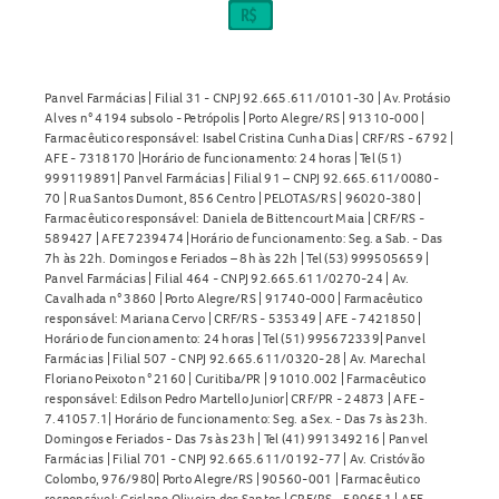
Panvel Farmácias | Filial 31 - CNPJ 92.665.611/0101-30 | Av. Protásio
Alves n° 4194 subsolo - Petrópolis | Porto Alegre/RS | 91310-000 |
Farmacêutico responsável: Isabel Cristina Cunha Dias | CRF/RS - 6792 |
AFE - 7318170 |Horário de funcionamento: 24 horas | Tel (51)
999119891| Panvel Farmácias | Filial 91 – CNPJ 92.665.611/0080-
70 | Rua Santos Dumont, 856 Centro | PELOTAS/RS | 96020-380 |
Farmacêutico responsável: Daniela de Bittencourt Maia | CRF/RS -
589427 | AFE 7239474 |Horário de funcionamento: Seg. a Sab. - Das
7h às 22h. Domingos e Feriados – 8h às 22h | Tel (53) 999505659 |
Panvel Farmácias | Filial 464 - CNPJ 92.665.611/0270-24 | Av.
Cavalhada n° 3860 | Porto Alegre/RS | 91740-000 | Farmacêutico
responsável: Mariana Cervo | CRF/RS - 535349 | AFE - 7421850 |
Horário de funcionamento: 24 horas | Tel (51) 995672339| Panvel
Farmácias | Filial 507 - CNPJ 92.665.611/0320-28 | Av. Marechal
Floriano Peixoto n° 2160 | Curitiba/PR | 91010.002 | Farmacêutico
responsável: Edilson Pedro Martello Junior| CRF/PR - 24873 | AFE -
7.41057.1| Horário de funcionamento: Seg. a Sex. - Das 7s às 23h.
Domingos e Feriados - Das 7s às 23h | Tel (41) 991349216 | Panvel
Farmácias | Filial 701 - CNPJ 92.665.611/0192-77 | Av. Cristóvão
Colombo, 976/980| Porto Alegre/RS | 90560-001 | Farmacêutico
responsável: Crislane Oliveira dos Santos | CRF/RS - 590651 | AFE -