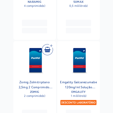
NARAMIG
SUMAX
Comprimidos Revestidos
Ampola
4 comprimido(s)
0,5 mililitro(s)
Zomig Zolmitriptano
Emgality Galcanezumabe
2,5mg 2 Comprimidos
120mg/ml Solução
ZOMIG
EMGALITY
Revestidos
Injetável 1ml Geladeira
2 comprimido(s)
1 mililitro(s)