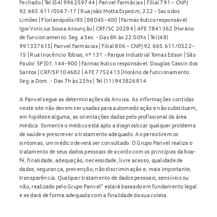
Fechado | Tel (54) 996259744 | Panvel Farmácias | Filial 791 – CNPJ
92.665.611/0567-17 | Rua João Motta Espezim, 222 - Saco dos
Limões | Florianópolis/RS | 88045-400 | Farmacêutico responsável:
Igor Vinicius Sousa Assunção | CRF/SC 20284 | AFE 7841362 |Horário
de funcionamento: Seg. a Sex. - Das 8h às 22:00hs | Tel (48)
991337615| Panvel Farmácias | Filial 806 – CNPJ 92.665.611/0522-
15 | Rua Inocêncio Tobias, nº 131 - Parque Industrial Tomas Edson | São
Paulo/ SP |01.144-900 | Farmacêutico responsável: Douglas Cassin dos
Santos | CRF/SP 104682 | AFE 7752413 |Horário de funcionamento:
Seg. a Dom. - Das 7h às 23hs | Tel (11) 943826814
A Panvel segue as determinações da Anvisa. As informações contidas
neste site não devem ser usadas para automedicação e não substituem,
em hipótese alguma, as orientações dadas pelo profissional da área
médica. Somente o médico está apto a diagnosticar qualquer problema
de saúde e prescrever o tratamento adequado. Ao persistirem os
sintomas, um médico deverá ser consultado. O Grupo Panvel realiza o
tratamento de seus dados pessoais de acordo com os princípios da boa-
fé, finalidade, adequação, necessidade, livre acesso, qualidade de
dados, segurança, prevenção, não discriminação e, mais importante,
transparência. Qualquer tratamento de dados pessoais, sensíveis ou
não, realizado pelo Grupo Panvel* estará baseado em fundamento legal
e se dará de forma adequada com a finalidade da sua coleta.