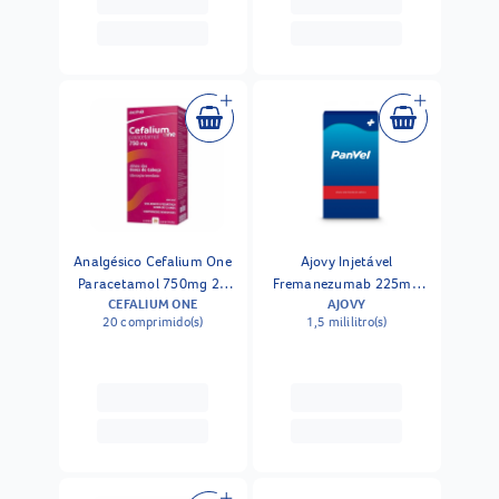
Analgésico Cefalium One
Ajovy Injetável
Paracetamol 750mg 20
Fremanezumab 225mg
CEFALIUM ONE
AJOVY
Comprimidos
Seringa Preenchida 1,5ml
20 comprimido(s)
1,5 mililitro(s)
- Geladeira