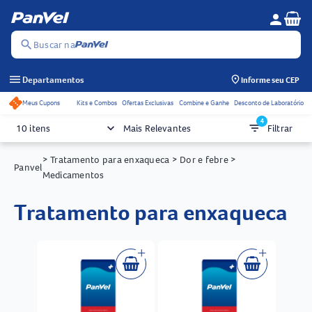
Se
person
Menu do c
search
Buscar na
menu
Departamentos
Informe seu CEP
Meus Cupons
Kits e Combos
Ofertas Exclusivas
Combine e Ganhe
Desconto de Laboratório
Acessos rápidos do cabeçalho
4
keyboard_arrow_down
filter_list
10 itens
Mais Relevantes
Filtrar
> Tratamento para enxaqueca
> Dor e febre
>
Panvel
Medicamentos
tratamento para enxaqueca