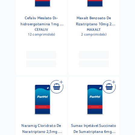
Cefaliv Mesilato Di-
Maxalt Benzoato De
hidroergotamina 1mg +
Rizatriptano 10mg 2
CEFALIV
MAXALT
Dipirona Monoidratada
Comprimidos
12 comprimido(s)
2 comprimido(s)
350mg + Cafeína 100mg
12 Comprimidos
Naramig Cloridrato De
Sumax Injetável Succinato
Naratriptano 2,5mg 4
De Sumatriptana 6mg1