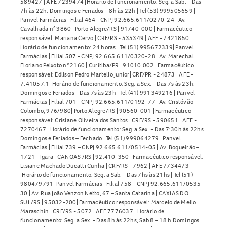
589427 | AFE 7239474 |Horário de funcionamento: Seg. a Sab. - Das
7h às 22h. Domingos e Feriados – 8h às 22h | Tel (53) 999505659 |
Panvel Farmácias | Filial 464 - CNPJ 92.665.611/0270-24 | Av.
Cavalhada n° 3860 | Porto Alegre/RS | 91740-000 | Farmacêutico
responsável: Mariana Cervo | CRF/RS - 535349 | AFE - 7421850 |
Horário de funcionamento: 24 horas | Tel (51) 995672339| Panvel
Farmácias | Filial 507 - CNPJ 92.665.611/0320-28 | Av. Marechal
Floriano Peixoto n° 2160 | Curitiba/PR | 91010.002 | Farmacêutico
responsável: Edilson Pedro Martello Junior| CRF/PR - 24873 | AFE -
7.41057.1| Horário de funcionamento: Seg. a Sex. - Das 7s às 23h.
Domingos e Feriados - Das 7s às 23h | Tel (41) 991349216 | Panvel
Farmácias | Filial 701 - CNPJ 92.665.611/0192-77 | Av. Cristóvão
Colombo, 976/980| Porto Alegre/RS | 90560-001 | Farmacêutico
responsável: Crislane Oliveira dos Santos | CRF/RS - 590651 | AFE -
7270467 | Horário de funcionamento: Seg. a Sex. - Das 7:30h às 22hs.
Domingos e Feriados – Fechado | Tel (51) 999064279 | Panvel
Farmácias | Filial 739 – CNPJ 92.665.611/0514-05 | Av. Boqueirão –
1721 - Igara | CANOAS /RS | 92.410-350 | Farmacêutico responsável:
Lisiane Machado Ducatti Cunha | CRF/RS - 7962 | AFE 7734473
|Horário de funcionamento: Seg. a Sab. - Das 7hs às 21hs | Tel (51)
980479791| Panvel Farmácias | Filial 758 – CNPJ 92.665.611/0535-
30 | Av. Rua João Venzon Netto, 67 – Santa Catarina | CAXIAS DO
SUL/RS | 95032-200| Farmacêutico responsável: Marcelo de Mello
Maraschin | CRF/RS - 5072 | AFE 7776037 | Horário de
funcionamento: Seg. a Sex. - Das 8h às 22hs, Sab 8 – 18 h Domingos