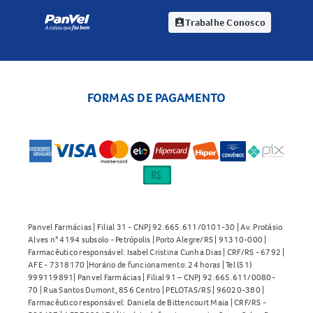
Trabalhe Conosco
assignment_ind
FORMAS DE PAGAMENTO
Panvel Farmácias | Filial 31 - CNPJ 92.665.611/0101-30 | Av. Protásio
Alves n° 4194 subsolo - Petrópolis | Porto Alegre/RS | 91310-000 |
Farmacêutico responsável: Isabel Cristina Cunha Dias | CRF/RS - 6792 |
AFE - 7318170 |Horário de funcionamento: 24 horas | Tel (51)
999119891| Panvel Farmácias | Filial 91 – CNPJ 92.665.611/0080-
70 | Rua Santos Dumont, 856 Centro | PELOTAS/RS | 96020-380 |
Farmacêutico responsável: Daniela de Bittencourt Maia | CRF/RS -