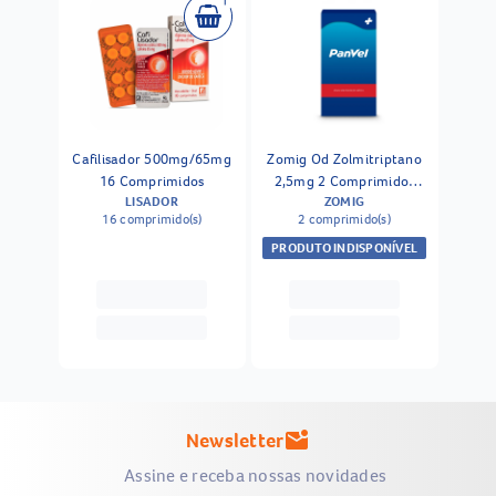
Cafilisador 500mg/65mg
Zomig Od Zolmitriptano
16 Comprimidos
2,5mg 2 Comprimidos
LISADOR
ZOMIG
Orodispersíveis
16 comprimido(s)
2 comprimido(s)
PRODUTO INDISPONÍVEL
Newsletter
mark_email_unread
Assine e receba nossas novidades