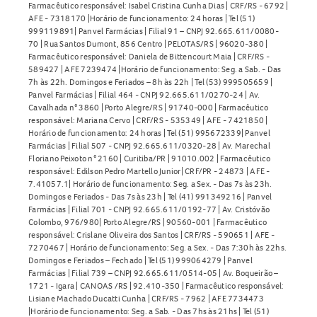
Farmacêutico responsável: Isabel Cristina Cunha Dias | CRF/RS - 6792 |
AFE - 7318170 |Horário de funcionamento: 24 horas | Tel (51)
999119891| Panvel Farmácias | Filial 91 – CNPJ 92.665.611/0080-
70 | Rua Santos Dumont, 856 Centro | PELOTAS/RS | 96020-380 |
Farmacêutico responsável: Daniela de Bittencourt Maia | CRF/RS -
589427 | AFE 7239474 |Horário de funcionamento: Seg. a Sab. - Das
7h às 22h. Domingos e Feriados – 8h às 22h | Tel (53) 999505659 |
Panvel Farmácias | Filial 464 - CNPJ 92.665.611/0270-24 | Av.
Cavalhada n° 3860 | Porto Alegre/RS | 91740-000 | Farmacêutico
responsável: Mariana Cervo | CRF/RS - 535349 | AFE - 7421850 |
Horário de funcionamento: 24 horas | Tel (51) 995672339| Panvel
Farmácias | Filial 507 - CNPJ 92.665.611/0320-28 | Av. Marechal
Floriano Peixoto n° 2160 | Curitiba/PR | 91010.002 | Farmacêutico
responsável: Edilson Pedro Martello Junior| CRF/PR - 24873 | AFE -
7.41057.1| Horário de funcionamento: Seg. a Sex. - Das 7s às 23h.
Domingos e Feriados - Das 7s às 23h | Tel (41) 991349216 | Panvel
Farmácias | Filial 701 - CNPJ 92.665.611/0192-77 | Av. Cristóvão
Colombo, 976/980| Porto Alegre/RS | 90560-001 | Farmacêutico
responsável: Crislane Oliveira dos Santos | CRF/RS - 590651 | AFE -
7270467 | Horário de funcionamento: Seg. a Sex. - Das 7:30h às 22hs.
Domingos e Feriados – Fechado | Tel (51) 999064279 | Panvel
Farmácias | Filial 739 – CNPJ 92.665.611/0514-05 | Av. Boqueirão –
1721 - Igara | CANOAS /RS | 92.410-350 | Farmacêutico responsável:
Lisiane Machado Ducatti Cunha | CRF/RS - 7962 | AFE 7734473
|Horário de funcionamento: Seg. a Sab. - Das 7hs às 21hs | Tel (51)