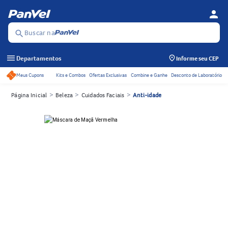
person
Menu d
Se
Buscar na
search
menu
Departamentos
Informe seu CEP
Meus Cupons
Kits e Combos
Ofertas Exclusivas
Combine e Ganhe
Desconto de Laboratório
Acessos rápidos do cabeçalho
>
>
>
Página Inicial
Beleza
Cuidados Faciais
Anti-idade