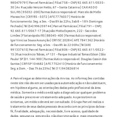
980479791| Panvel Farmácias | Filial 758 – CNPJ 92.665.611/0535-
30 | Av. Rua João Venzon Netto, 67 – Santa Catarina | CAXIAS DO
SUL/RS | 95032-200| Farmacêutico responsável: Marcelo de Mello
Maraschin | CRF/RS - 5072 | AFE 7776037 | Horário de
funcionamento: Seg. a Sex. - Das 8h às 22hs, Sab 8 – 18 h Domingos
Fechado | Tel (54) 996259744 | Panvel Farmácias | Filial 791 – CNPJ
92.665.611/0567-17 | Rua João Motta Espezim, 222 - Saco dos
Limões | Florianópolis/RS | 88045-400 | Farmacêutico responsável:
Igor Vinicius Sousa Assunção | CRF/SC 20284 | AFE 7841362 |Horário
de funcionamento: Seg. a Sex. - Das 8h às 22:00hs | Tel (48)
991337615| Panvel Farmácias | Filial 806 – CNPJ 92.665.611/0522-
15 | Rua Inocêncio Tobias, nº 131 - Parque Industrial Tomas Edson | São
Paulo/ SP |01.144-900 | Farmacêutico responsável: Douglas Cassin dos
Santos | CRF/SP 104682 | AFE 7752413 |Horário de funcionamento:
Seg. a Dom. - Das 7h às 23hs | Tel (11) 943826814
A Panvel segue as determinações da Anvisa. As informações contidas
neste site não devem ser usadas para automedicação e não substituem,
em hipótese alguma, as orientações dadas pelo profissional da área
médica. Somente o médico está apto a diagnosticar qualquer problema
de saúde e prescrever o tratamento adequado. Ao persistirem os
sintomas, um médico deverá ser consultado. O Grupo Panvel realiza o
tratamento de seus dados pessoais de acordo com os princípios da boa-
fé, finalidade, adequação, necessidade, livre acesso, qualidade de
dados, segurança, prevenção, não discriminação e, mais importante,