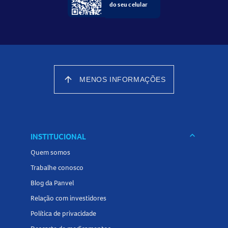
do seu celular
arrow_upward
MENOS INFORMAÇÕES
keyboard_arrow_down
INSTITUCIONAL
Quem somos
Trabalhe conosco
Blog da Panvel
Relação com investidores
Política de privacidade