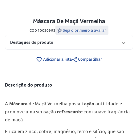
Máscara De Maçã Vermelha
star
Seja o primeiro a avaliar
COD 10030993
Destaques do produto
share
favorite_border
Adicionar à lista
Compartilhar
Descrição do produto
A
Máscara
de Maçã Vermelha possui
ação
anti-idade e
promove uma sensação
refrescante
com suave fragrância
de maçã
É rica em zinco, cobre, magnésio, ferro e silício, que são