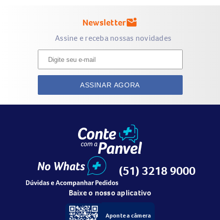
Newsletter
mark_email_unread
Assine e receba nossas novidades
ASSINAR AGORA
(51) 3218 9000
Baixe o nosso aplicativo
Aponte a câmera