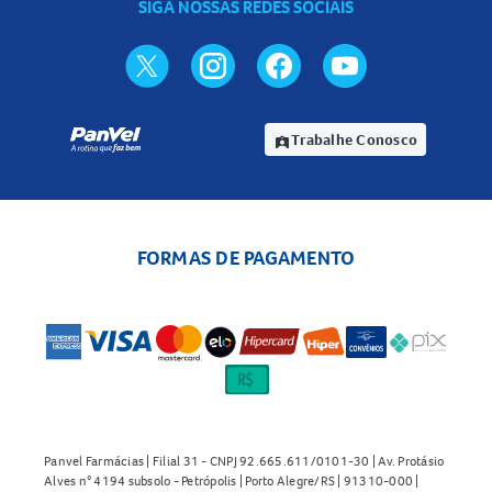
SIGA NOSSAS REDES SOCIAIS
Trabalhe Conosco
assignment_ind
FORMAS DE PAGAMENTO
Panvel Farmácias | Filial 31 - CNPJ 92.665.611/0101-30 | Av. Protásio
Alves n° 4194 subsolo - Petrópolis | Porto Alegre/RS | 91310-000 |