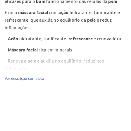
eficazes para o
bom
funcionamento das células da
pele
É uma
máscara
facial
com
ação
hidratante, tonificante e
refrescante, que auxilia no equilíbrio da
pele
e reduz
inflamações
-
Ação
hidratante, tonificante,
refrescante
e renovadora
-
Máscara
facial
rica em minerais
- Renova a
pele
e auxilia no equilíbrio, reduzindo
inflamações
Ver descrição completa
-
Máscara
facial
vegana, cruelty free, livre de glúten e
derivados do leite
- Dermatologicamente testado
- Livre de microplástico