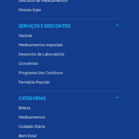
Descarte de medicamentos
Nossas lojas
keyboard_arrow_down
SERVIÇOS E DESCONTOS
Vacinas
Medicamentos especiais
Desconto de Laboratório
Convênios
Programa Uso Contínuo
Farmácia Popular
keyboard_arrow_down
CATEGORIAS
Beleza
Medicamentos
Cuidado Diário
Bem Estar