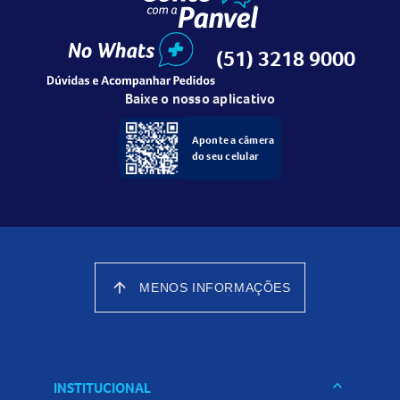
(51) 3218 9000
Baixe o nosso aplicativo
Aponte a câmera
do seu celular
arrow_upward
MENOS INFORMAÇÕES
keyboard_arrow_down
INSTITUCIONAL