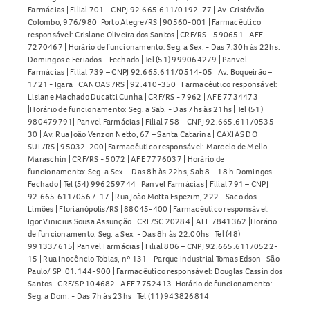
Farmácias | Filial 701 - CNPJ 92.665.611/0192-77 | Av. Cristóvão
Colombo, 976/980| Porto Alegre/RS | 90560-001 | Farmacêutico
responsável: Crislane Oliveira dos Santos | CRF/RS - 590651 | AFE -
7270467 | Horário de funcionamento: Seg. a Sex. - Das 7:30h às 22hs.
Domingos e Feriados – Fechado | Tel (51) 999064279 | Panvel
Farmácias | Filial 739 – CNPJ 92.665.611/0514-05 | Av. Boqueirão –
1721 - Igara | CANOAS /RS | 92.410-350 | Farmacêutico responsável:
Lisiane Machado Ducatti Cunha | CRF/RS - 7962 | AFE 7734473
|Horário de funcionamento: Seg. a Sab. - Das 7hs às 21hs | Tel (51)
980479791| Panvel Farmácias | Filial 758 – CNPJ 92.665.611/0535-
30 | Av. Rua João Venzon Netto, 67 – Santa Catarina | CAXIAS DO
SUL/RS | 95032-200| Farmacêutico responsável: Marcelo de Mello
Maraschin | CRF/RS - 5072 | AFE 7776037 | Horário de
funcionamento: Seg. a Sex. - Das 8h às 22hs, Sab 8 – 18 h Domingos
Fechado | Tel (54) 996259744 | Panvel Farmácias | Filial 791 – CNPJ
92.665.611/0567-17 | Rua João Motta Espezim, 222 - Saco dos
Limões | Florianópolis/RS | 88045-400 | Farmacêutico responsável:
Igor Vinicius Sousa Assunção | CRF/SC 20284 | AFE 7841362 |Horário
de funcionamento: Seg. a Sex. - Das 8h às 22:00hs | Tel (48)
991337615| Panvel Farmácias | Filial 806 – CNPJ 92.665.611/0522-
15 | Rua Inocêncio Tobias, nº 131 - Parque Industrial Tomas Edson | São
Paulo/ SP |01.144-900 | Farmacêutico responsável: Douglas Cassin dos
Santos | CRF/SP 104682 | AFE 7752413 |Horário de funcionamento:
Seg. a Dom. - Das 7h às 23hs | Tel (11) 943826814