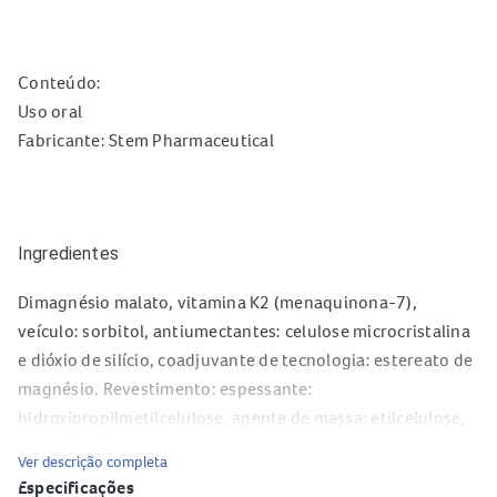
Conteúdo:
Uso oral
Fabricante: Stem Pharmaceutical
Ingredientes
Dimagnésio malato, vitamina K2 (menaquinona-7),
veículo: sorbitol, antiumectantes: celulose microcristalina
e dióxio de silício, coadjuvante de tecnologia: estereato de
magnésio. Revestimento: espessante:
hidroxipropilmetilcelulose, agente de massa: etilcelulose,
corante: dióxido de titânio, veículo: polietilenoglicol. NÃO
Ver descrição completa
CONTÉM GLÚTEN. NÃO CONTÉM AÇÚCAR. NÃO CONTÉM
Especificações