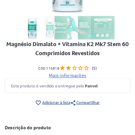
Magnésio Dimalato + Vitamina K2 Mk7 Stem 60
Comprimidos Revestidos
star
star
star
star
star
(5)
COD 115818
Mais informações
Este produto é vendido e entregue pela
Panvel
.
share
favorite_border
Adicionar à lista
Compartilhar
Descrição do produto