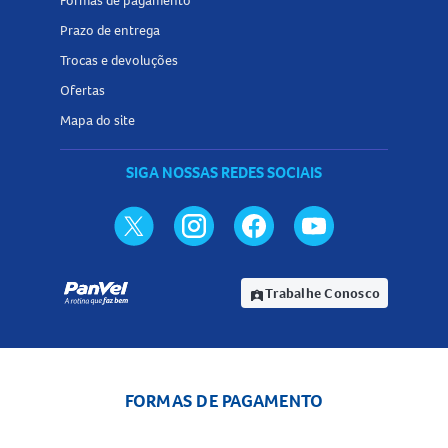
Formas de pagamento
Prazo de entrega
Trocas e devoluções
Ofertas
Mapa do site
SIGA NOSSAS REDES SOCIAIS
Trabalhe Conosco
assignment_ind
FORMAS DE PAGAMENTO