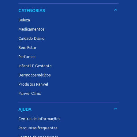
keyboard_arrow_down
CATEGORIAS
Beleza
Medicamentos
Cuidado Diário
Bem Estar
Perfumes
Infantil E Gestante
Dermocosméticos
Produtos Panvel
Panvel Clinic
keyboard_arrow_down
AJUDA
Central de informações
Perguntas frequentes