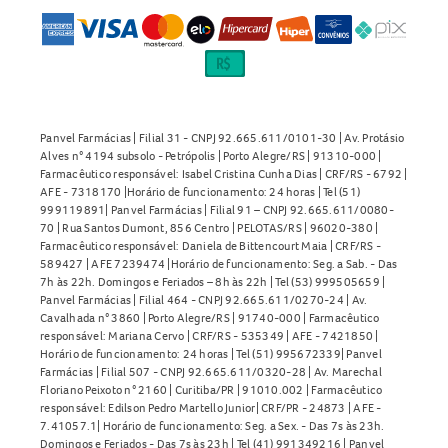
Panvel Farmácias | Filial 31 - CNPJ 92.665.611/0101-30 | Av. Protásio
Alves n° 4194 subsolo - Petrópolis | Porto Alegre/RS | 91310-000 |
Farmacêutico responsável: Isabel Cristina Cunha Dias | CRF/RS - 6792 |
AFE - 7318170 |Horário de funcionamento: 24 horas | Tel (51)
999119891| Panvel Farmácias | Filial 91 – CNPJ 92.665.611/0080-
70 | Rua Santos Dumont, 856 Centro | PELOTAS/RS | 96020-380 |
Farmacêutico responsável: Daniela de Bittencourt Maia | CRF/RS -
589427 | AFE 7239474 |Horário de funcionamento: Seg. a Sab. - Das
7h às 22h. Domingos e Feriados – 8h às 22h | Tel (53) 999505659 |
Panvel Farmácias | Filial 464 - CNPJ 92.665.611/0270-24 | Av.
Cavalhada n° 3860 | Porto Alegre/RS | 91740-000 | Farmacêutico
responsável: Mariana Cervo | CRF/RS - 535349 | AFE - 7421850 |
Horário de funcionamento: 24 horas | Tel (51) 995672339| Panvel
Farmácias | Filial 507 - CNPJ 92.665.611/0320-28 | Av. Marechal
Floriano Peixoto n° 2160 | Curitiba/PR | 91010.002 | Farmacêutico
responsável: Edilson Pedro Martello Junior| CRF/PR - 24873 | AFE -
7.41057.1| Horário de funcionamento: Seg. a Sex. - Das 7s às 23h.
Domingos e Feriados - Das 7s às 23h | Tel (41) 991349216 | Panvel