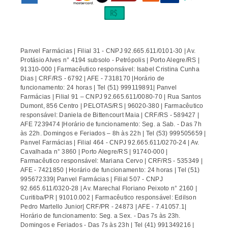
Panvel Farmácias | Filial 31 - CNPJ 92.665.611/0101-30 | Av.
Protásio Alves n° 4194 subsolo - Petrópolis | Porto Alegre/RS |
91310-000 | Farmacêutico responsável: Isabel Cristina Cunha
Dias | CRF/RS - 6792 | AFE - 7318170 |Horário de
funcionamento: 24 horas | Tel (51) 999119891| Panvel
Farmácias | Filial 91 – CNPJ 92.665.611/0080-70 | Rua Santos
Dumont, 856 Centro | PELOTAS/RS | 96020-380 | Farmacêutico
responsável: Daniela de Bittencourt Maia | CRF/RS - 589427 |
AFE 7239474 |Horário de funcionamento: Seg. a Sab. - Das 7h
às 22h. Domingos e Feriados – 8h às 22h | Tel (53) 999505659 |
Panvel Farmácias | Filial 464 - CNPJ 92.665.611/0270-24 | Av.
Cavalhada n° 3860 | Porto Alegre/RS | 91740-000 |
Farmacêutico responsável: Mariana Cervo | CRF/RS - 535349 |
AFE - 7421850 | Horário de funcionamento: 24 horas | Tel (51)
995672339| Panvel Farmácias | Filial 507 - CNPJ
92.665.611/0320-28 | Av. Marechal Floriano Peixoto n° 2160 |
Curitiba/PR | 91010.002 | Farmacêutico responsável: Edilson
Pedro Martello Junior| CRF/PR - 24873 | AFE - 7.41057.1|
Horário de funcionamento: Seg. a Sex. - Das 7s às 23h.
Domingos e Feriados - Das 7s às 23h | Tel (41) 991349216 |