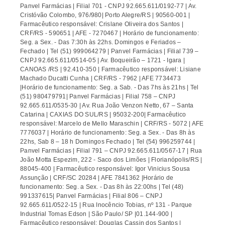
Panvel Farmácias | Filial 701 - CNPJ 92.665.611/0192-77 | Av.
Cristóvão Colombo, 976/980| Porto Alegre/RS | 90560-001 |
Farmacêutico responsável: Crislane Oliveira dos Santos |
CRF/RS - 590651 | AFE - 7270467 | Horário de funcionamento:
Seg. a Sex. - Das 7:30h às 22hs. Domingos e Feriados –
Fechado | Tel (51) 999064279 | Panvel Farmácias | Filial 739 –
CNPJ 92.665.611/0514-05 | Av. Boqueirão – 1721 - Igara |
CANOAS /RS | 92.410-350 | Farmacêutico responsável: Lisiane
Machado Ducatti Cunha | CRF/RS - 7962 | AFE 7734473
|Horário de funcionamento: Seg. a Sab. - Das 7hs às 21hs | Tel
(51) 980479791| Panvel Farmácias | Filial 758 – CNPJ
92.665.611/0535-30 | Av. Rua João Venzon Netto, 67 – Santa
Catarina | CAXIAS DO SUL/RS | 95032-200| Farmacêutico
responsável: Marcelo de Mello Maraschin | CRF/RS - 5072 | AFE
7776037 | Horário de funcionamento: Seg. a Sex. - Das 8h às
22hs, Sab 8 – 18 h Domingos Fechado | Tel (54) 996259744 |
Panvel Farmácias | Filial 791 – CNPJ 92.665.611/0567-17 | Rua
João Motta Espezim, 222 - Saco dos Limões | Florianópolis/RS |
88045-400 | Farmacêutico responsável: Igor Vinicius Sousa
Assunção | CRF/SC 20284 | AFE 7841362 |Horário de
funcionamento: Seg. a Sex. - Das 8h às 22:00hs | Tel (48)
991337615| Panvel Farmácias | Filial 806 – CNPJ
92.665.611/0522-15 | Rua Inocêncio Tobias, nº 131 - Parque
Industrial Tomas Edson | São Paulo/ SP |01.144-900 |
Farmacêutico responsável: Douglas Cassin dos Santos |