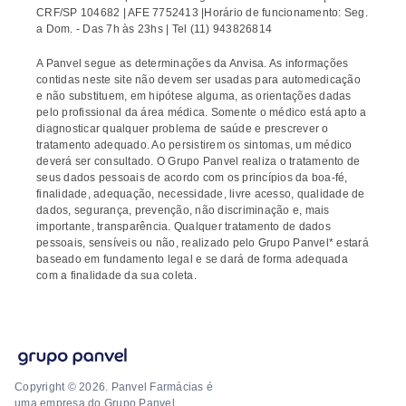
CRF/SP 104682 | AFE 7752413 |Horário de funcionamento: Seg.
a Dom. - Das 7h às 23hs | Tel (11) 943826814
A Panvel segue as determinações da Anvisa. As informações
contidas neste site não devem ser usadas para automedicação
e não substituem, em hipótese alguma, as orientações dadas
pelo profissional da área médica. Somente o médico está apto a
diagnosticar qualquer problema de saúde e prescrever o
tratamento adequado. Ao persistirem os sintomas, um médico
deverá ser consultado. O Grupo Panvel realiza o tratamento de
seus dados pessoais de acordo com os princípios da boa-fé,
finalidade, adequação, necessidade, livre acesso, qualidade de
dados, segurança, prevenção, não discriminação e, mais
importante, transparência. Qualquer tratamento de dados
pessoais, sensíveis ou não, realizado pelo Grupo Panvel* estará
baseado em fundamento legal e se dará de forma adequada
com a finalidade da sua coleta.
Copyright © 2026. Panvel Farmácias é
uma empresa do Grupo Panvel.