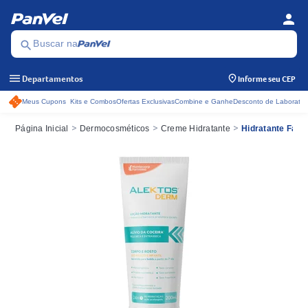
person
Menu d
Se
search
Buscar na
menu
Departamentos
Informe seu CEP
Meus Cupons
Kits e Combos
Ofertas Exclusivas
Combine e Ganhe
Desconto de Laboratór
Acessos rápidos do cabeçalho
>
>
>
Página Inicial
Dermocosméticos
Creme Hidratante
Hidratante Facia