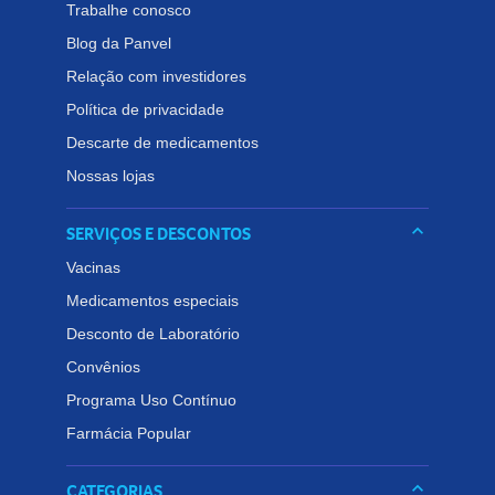
Trabalhe conosco
Contém 200ml.
Blog da Panvel
Conheça outros produtos relacionados a
Loção Hidratante
Relação com investidores
na Panvel Farmácias e e
xplore nossa linha completa de
Política de privacidade
loções hidratantes para garantir a melhor opção de
Descarte de medicamentos
cuidado para sua pele.
Nossas lojas
keyboard_arrow_down
SERVIÇOS E DESCONTOS
Vacinas
Medicamentos especiais
Desconto de Laboratório
Convênios
Programa Uso Contínuo
Farmácia Popular
keyboard_arrow_down
CATEGORIAS