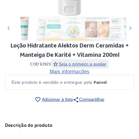
keyboard_arrow_left
keyboard_arrow_right
Loção Hidratante Alektos Derm Ceramidas +
Manteiga De Karité + Vitamina 200ml
star
Seja o primeiro a avaliar
COD 92923
Mais informações
Panvel
Este produto é vendido e entregue pela
.
share
favorite_border
Adicionar à lista
Compartilhar
Descrição do produto