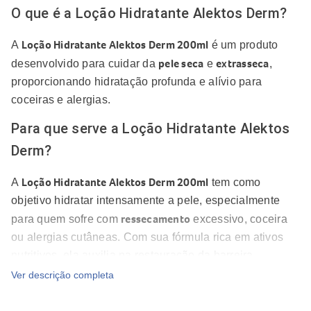
O que é a Loção Hidratante Alektos Derm?
Loção Hidratante Alektos Derm 200ml
A
é um produto
pele seca
extrasseca
desenvolvido para cuidar da
e
,
proporcionando hidratação profunda e alívio para
coceiras e alergias.
Para que serve a Loção Hidratante Alektos
Derm?
Loção Hidratante Alektos Derm 200ml
A
tem como
objetivo hidratar intensamente a pele, especialmente
ressecamento
para quem sofre com
excessivo, coceira
ou alergias cutâneas. Com sua fórmula rica em ativos
nutritivos, ela auxilia na restauração da barreira
protetora da pele, promovendo uma sensação de
Ver descrição completa
conforto e bem-estar.