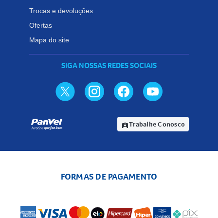
Trocas e devoluções
Ofertas
Mapa do site
SIGA NOSSAS REDES SOCIAIS
Trabalhe Conosco
assignment_ind
FORMAS DE PAGAMENTO