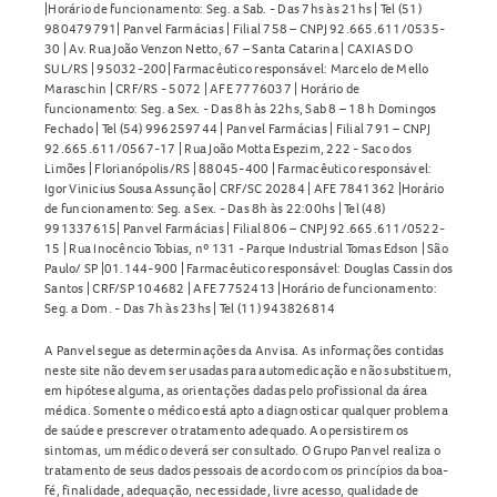
|Horário de funcionamento: Seg. a Sab. - Das 7hs às 21hs | Tel (51)
980479791| Panvel Farmácias | Filial 758 – CNPJ 92.665.611/0535-
30 | Av. Rua João Venzon Netto, 67 – Santa Catarina | CAXIAS DO
SUL/RS | 95032-200| Farmacêutico responsável: Marcelo de Mello
Maraschin | CRF/RS - 5072 | AFE 7776037 | Horário de
funcionamento: Seg. a Sex. - Das 8h às 22hs, Sab 8 – 18 h Domingos
Fechado | Tel (54) 996259744 | Panvel Farmácias | Filial 791 – CNPJ
92.665.611/0567-17 | Rua João Motta Espezim, 222 - Saco dos
Limões | Florianópolis/RS | 88045-400 | Farmacêutico responsável:
Igor Vinicius Sousa Assunção | CRF/SC 20284 | AFE 7841362 |Horário
de funcionamento: Seg. a Sex. - Das 8h às 22:00hs | Tel (48)
991337615| Panvel Farmácias | Filial 806 – CNPJ 92.665.611/0522-
15 | Rua Inocêncio Tobias, nº 131 - Parque Industrial Tomas Edson | São
Paulo/ SP |01.144-900 | Farmacêutico responsável: Douglas Cassin dos
Santos | CRF/SP 104682 | AFE 7752413 |Horário de funcionamento:
Seg. a Dom. - Das 7h às 23hs | Tel (11) 943826814
A Panvel segue as determinações da Anvisa. As informações contidas
neste site não devem ser usadas para automedicação e não substituem,
em hipótese alguma, as orientações dadas pelo profissional da área
médica. Somente o médico está apto a diagnosticar qualquer problema
de saúde e prescrever o tratamento adequado. Ao persistirem os
sintomas, um médico deverá ser consultado. O Grupo Panvel realiza o
tratamento de seus dados pessoais de acordo com os princípios da boa-
fé, finalidade, adequação, necessidade, livre acesso, qualidade de