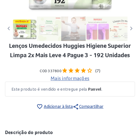
keyboard_arrow_left
keyboard_arrow_right
Lenços Umedecidos Huggies Higiene Superior
Limpa 2x Mais Leve 4 Pague 3 - 192 Unidades
star
star
star
star
star
(7)
COD 337800
Mais informações
Este produto é vendido e entregue pela
Panvel
.
share
favorite_border
Adicionar à lista
Compartilhar
Descrição do produto