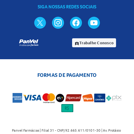
SIGA NOSSAS REDES SOCIAIS
Trabalhe Conosco
assignment_ind
FORMAS DE PAGAMENTO
Panvel Farmácias | Filial 31 - CNPJ 92.665.611/0101-30 | Av. Protásio