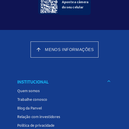
Aponte a câmera
do seu celular
arrow_upward
MENOS INFORMAÇÕES
keyboard_arrow_down
INSTITUCIONAL
Quem somos
Trabalhe conosco
Blog da Panvel
Relação com investidores
Política de privacidade