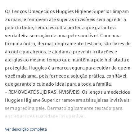
Os Lenços Umedecidos Huggies Higiene Superior limpam
2x mais, e removem até sujeiras invisíveis sem agredir a
pele do bebê, sendo escolha perfeita que garante a
verdadeira sensação de uma pele saudável. Com uma
fórmula única, dermatologicamente testada, são livres de
álcool e parabenos, e ajudam a prevenir irritações e
alergias ao mesmo tempo que mantêm a pele hidratada e
protegida. Huggies é a marca segura para cuidar de quem
você mais ama, pois fornece a solução prática, confiável,
que garante o cuidado ideal para a toda a família.
- REMOVE ATÉ SUJEIRAS INVISÍVEIS: Os lenços umedecidos
Huggies Higiene Superior removem até sujeiras invisíveis
sem agredir a pele. Dermatologicamente testado para
entregar uma suavidade insuperável.
- MAIOR PROTEÇÃO PARA A PELE: Os lenços umedecidos
Ver descrição completa
Huggies Higiene Superior limpam até 2x mais, sendo a