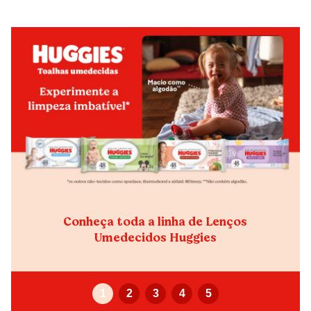
escolha perfeita para uma pele macia e sem assaduras,
garantindo uma verdadeira sensação de pele saudável.
- LIMPAM 2X MAIS: Limpam 2x mais, removendo até
sujeiras invisíveis. Foram desenvolvidos para garantir a
Máxima limpeza e eficácia sem irritar a pele.
- PELE COM PH EQUILIBRADO: Os lenços umedecidos
Huggies com pH equilibrado são hipoalergênicos e
dermatologicamente testados , assegurando uma limpeza
suave e segura para a pele sensível do bebê.
- LIMPEZA PROFUNDA: Os lenços umedecidos Huggies
Higiene Superior, entregam limpeza profunda desde a
primeira passada. Foram pensados para limpar em
qualquer situação, tornando-se perfeitos para completar o
dia a dia.
- QUALIDADE HUGGIES: Os lenços umedecidos Huggies
Higiene Superior são a escolha segura para uma pele
limpinha e hidratada. Garantem um cuidado completo. A
qualidade Huggies é incomparável para garantir o cuidado