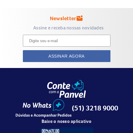
Newsletter
mark_email_unread
Assine e receba nossas novidades
ASSINAR AGORA
(51) 3218 9000
Baixe o nosso aplicativo