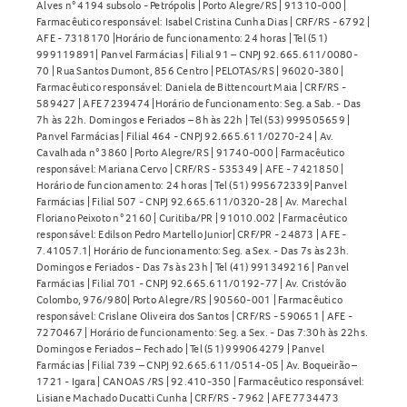
Alves n° 4194 subsolo - Petrópolis | Porto Alegre/RS | 91310-000 |
Farmacêutico responsável: Isabel Cristina Cunha Dias | CRF/RS - 6792 |
AFE - 7318170 |Horário de funcionamento: 24 horas | Tel (51)
999119891| Panvel Farmácias | Filial 91 – CNPJ 92.665.611/0080-
70 | Rua Santos Dumont, 856 Centro | PELOTAS/RS | 96020-380 |
Farmacêutico responsável: Daniela de Bittencourt Maia | CRF/RS -
589427 | AFE 7239474 |Horário de funcionamento: Seg. a Sab. - Das
7h às 22h. Domingos e Feriados – 8h às 22h | Tel (53) 999505659 |
Panvel Farmácias | Filial 464 - CNPJ 92.665.611/0270-24 | Av.
Cavalhada n° 3860 | Porto Alegre/RS | 91740-000 | Farmacêutico
responsável: Mariana Cervo | CRF/RS - 535349 | AFE - 7421850 |
Horário de funcionamento: 24 horas | Tel (51) 995672339| Panvel
Farmácias | Filial 507 - CNPJ 92.665.611/0320-28 | Av. Marechal
Floriano Peixoto n° 2160 | Curitiba/PR | 91010.002 | Farmacêutico
responsável: Edilson Pedro Martello Junior| CRF/PR - 24873 | AFE -
7.41057.1| Horário de funcionamento: Seg. a Sex. - Das 7s às 23h.
Domingos e Feriados - Das 7s às 23h | Tel (41) 991349216 | Panvel
Farmácias | Filial 701 - CNPJ 92.665.611/0192-77 | Av. Cristóvão
Colombo, 976/980| Porto Alegre/RS | 90560-001 | Farmacêutico
responsável: Crislane Oliveira dos Santos | CRF/RS - 590651 | AFE -
7270467 | Horário de funcionamento: Seg. a Sex. - Das 7:30h às 22hs.
Domingos e Feriados – Fechado | Tel (51) 999064279 | Panvel
Farmácias | Filial 739 – CNPJ 92.665.611/0514-05 | Av. Boqueirão –
1721 - Igara | CANOAS /RS | 92.410-350 | Farmacêutico responsável:
Lisiane Machado Ducatti Cunha | CRF/RS - 7962 | AFE 7734473