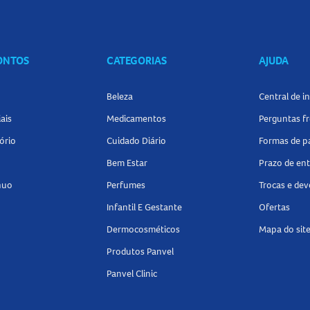
CONTOS
CATEGORIAS
AJUDA
Beleza
Central de 
 luz
ais
Medicamentos
Perguntas f
ório
Cuidado Diário
Formas de 
Bem Estar
Prazo de en
nuo
Perfumes
Trocas e de
Infantil E Gestante
Ofertas
Dermocosméticos
Mapa do sit
Produtos Panvel
Panvel Clinic