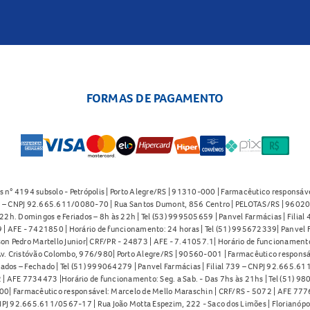
FORMAS DE PAGAMENTO
s n° 4194 subsolo - Petrópolis | Porto Alegre/RS | 91310-000 | Farmacêutico responsáve
91 – CNPJ 92.665.611/0080-70 | Rua Santos Dumont, 856 Centro | PELOTAS/RS | 96020-
2h. Domingos e Feriados – 8h às 22h | Tel (53) 999505659 | Panvel Farmácias | Filia
| AFE - 7421850 | Horário de funcionamento: 24 horas | Tel (51) 995672339| Panvel F
on Pedro Martello Junior| CRF/PR - 24873 | AFE - 7.41057.1| Horário de funcionamento: 
. Cristóvão Colombo, 976/980| Porto Alegre/RS | 90560-001 | Farmacêutico responsáve
iados – Fechado | Tel (51) 999064279 | Panvel Farmácias | Filial 739 – CNPJ 92.665.6
| AFE 7734473 |Horário de funcionamento: Seg. a Sab. - Das 7hs às 21hs | Tel (51) 9
0| Farmacêutico responsável: Marcelo de Mello Maraschin | CRF/RS - 5072 | AFE 77760
NPJ 92.665.611/0567-17 | Rua João Motta Espezim, 222 - Saco dos Limões | Florianópo