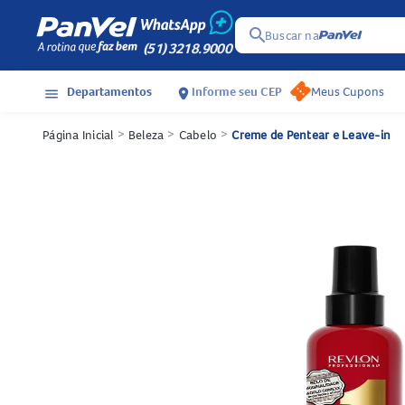
search
Buscar na
(51) 3218.9000
Departamentos
Informe seu CEP
Meus Cupons
menu
location_on
Página Inicial
>
Beleza
>
Cabelo
>
Creme de Pentear e Leave-in