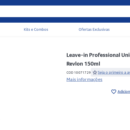
Kits e Combos
Ofertas Exclusivas
Acessos rápidos do cabeçalho
Leave-in Professional Un
Revlon 150ml
star
Seja o primeiro a a
COD 10071729
Mais informações
favorite_border
Adicion