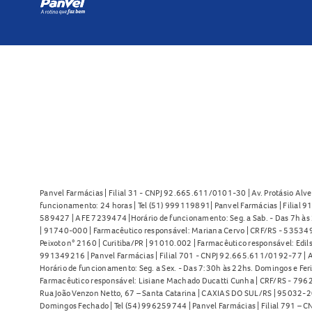
Panvel Farmácias | Filial 31 - CNPJ 92.665.611/0101-30 | Av. Protásio Alve
funcionamento: 24 horas | Tel (51) 999119891| Panvel Farmácias | Filial 
589427 | AFE 7239474 |Horário de funcionamento: Seg. a Sab. - Das 7h às 2
| 91740-000 | Farmacêutico responsável: Mariana Cervo | CRF/RS - 535349 
Peixoto n° 2160 | Curitiba/PR | 91010.002 | Farmacêutico responsável: Edils
991349216 | Panvel Farmácias | Filial 701 - CNPJ 92.665.611/0192-77 | Av
Horário de funcionamento: Seg. a Sex. - Das 7:30h às 22hs. Domingos e Fer
Farmacêutico responsável: Lisiane Machado Ducatti Cunha | CRF/RS - 7962 
Rua João Venzon Netto, 67 – Santa Catarina | CAXIAS DO SUL/RS | 95032-20
Domingos Fechado | Tel (54) 996259744 | Panvel Farmácias | Filial 791 – C