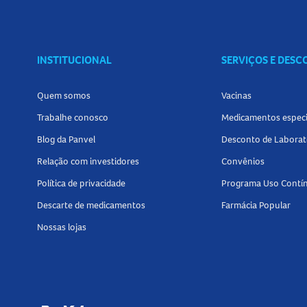
Cabelos longos: 10 a 15 borrifadas
Cuidados:
Evite contato com os olhos
INSTITUCIONAL
SERVIÇOS E DES
Uso externo
Manter fora do alcance de crianças
Quem somos
Vacinas
Armazenar em local fresco, seco e ao abrigo da
Trabalhe conosco
Medicamentos especi
Blog da Panvel
Desconto de Laborat
Relação com investidores
Convênios
Política de privacidade
Programa Uso Contí
Descarte de medicamentos
Farmácia Popular
Nossas lojas