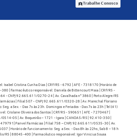
Trabalhe Conosco
assignment_ind
l: Isabel Cristina Cunha Dias | CRF/RS - 6792 | AFE - 7318170 |Horário de
380 | Farmacêutico responsável: Daniela de Bittencourt Maia | CRF/RS -
l 464 - CNPJ 92.665.611/0270-24 | Av. Cavalhada n° 3860 | Porto Alegre/RS
armácias | Filial 507 - CNPJ 92.665.611/0320-28 | Av. Marechal Floriano
Seg. a Sex. - Das 7s às 23h. Domingos e Feriados - Das 7s às 23h | Tel (41)
l: Crislane Oliveira dos Santos | CRF/RS - 590651 | AFE - 7270467 |
11/0514-05 | Av. Boqueirão – 1721 - Igara | CANOAS /RS | 92.410-350 |
80479791| Panvel Farmácias | Filial 758 – CNPJ 92.665.611/0535-30 | Av.
37 | Horário de funcionamento: Seg. a Sex. - Das 8h às 22hs, Sab 8 – 18 h
lis/RS | 88045-400 | Farmacêutico responsável: Igor Vinicius Sousa