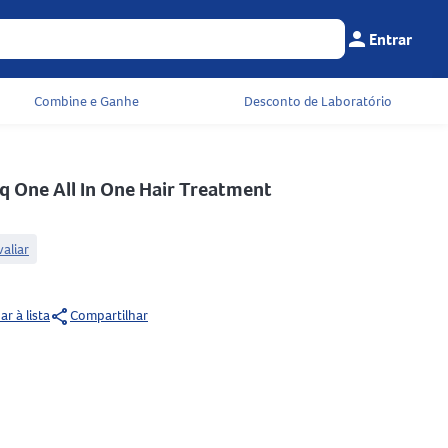
person
Entrar
Menu do cliente
Seu c
Combine e Ganhe
Desconto de Laboratório
iq One All In One Hair Treatment
valiar
share
ar à lista
Compartilhar