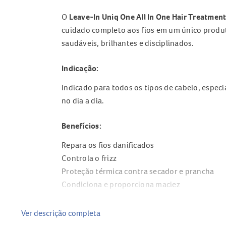
O
Leave-In Uniq One All In One Hair Treatmen
cuidado completo aos fios em um único produto
saudáveis, brilhantes e disciplinados.
Indicação:
Indicado para todos os tipos de cabelo, especi
no dia a dia.
Benefícios:
Repara os fios danificados
Controla o frizz
Proteção térmica contra secador e prancha
Condiciona e proporciona maciez
Protege contra raios solares UVA e UVB
Facilita a escovação
Ver descrição completa
Desembaraça os fios