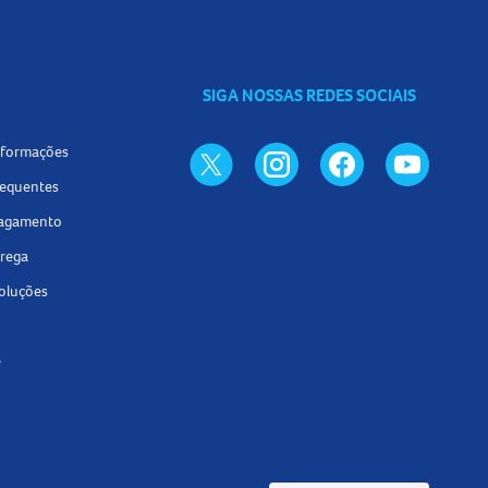
SIGA NOSSAS REDES SOCIAIS
informações
requentes
pagamento
trega
voluções
e