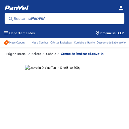
person
Menu d
Se
Buscar na
search
menu
Departamentos
Informe seu CEP
Meus Cupons
Kits e Combos
Ofertas Exclusivas
Combine e Ganhe
Desconto de Laboratório
Acessos rápidos do cabeçalho
>
>
>
Página Inicial
Beleza
Cabelo
Creme de Pentear e Leave-in