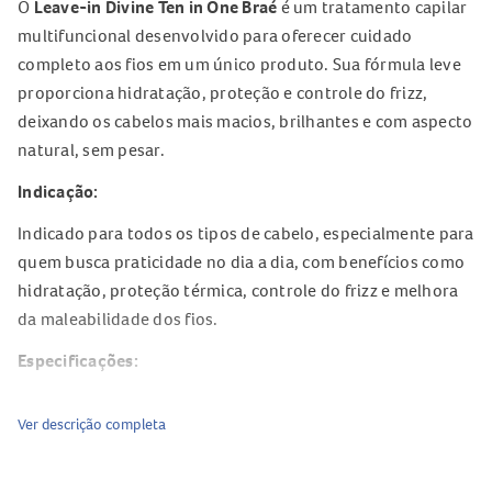
O
Leave-in Divine Ten in One Braé
é um tratamento capilar
multifuncional desenvolvido para oferecer cuidado
completo aos fios em um único produto. Sua fórmula leve
proporciona hidratação, proteção e controle do frizz,
deixando os cabelos mais macios, brilhantes e com aspecto
natural, sem pesar.
Indicação:
Indicado para todos os tipos de cabelo, especialmente para
quem busca praticidade no dia a dia, com benefícios como
hidratação, proteção térmica, controle do frizz e melhora
da maleabilidade dos fios.
Especificações:
Marca: Braé
Ver descrição completa
Linha: Divine
Tipo: leave-in multifuncional
Tratamento com 10 benefícios em 1 produto