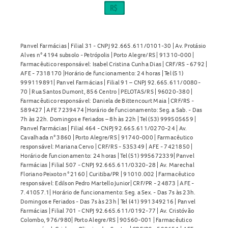
Panvel Farmácias | Filial 31 - CNPJ 92.665.611/0101-30 | Av. Protásio
Alves n° 4194 subsolo - Petrópolis | Porto Alegre/RS | 91310-000 |
Farmacêutico responsável: Isabel Cristina Cunha Dias | CRF/RS - 6792 |
AFE - 7318170 |Horário de funcionamento: 24 horas | Tel (51)
999119891| Panvel Farmácias | Filial 91 – CNPJ 92.665.611/0080-
70 | Rua Santos Dumont, 856 Centro | PELOTAS/RS | 96020-380 |
Farmacêutico responsável: Daniela de Bittencourt Maia | CRF/RS -
589427 | AFE 7239474 |Horário de funcionamento: Seg. a Sab. - Das
7h às 22h. Domingos e Feriados – 8h às 22h | Tel (53) 999505659 |
Panvel Farmácias | Filial 464 - CNPJ 92.665.611/0270-24 | Av.
Cavalhada n° 3860 | Porto Alegre/RS | 91740-000 | Farmacêutico
responsável: Mariana Cervo | CRF/RS - 535349 | AFE - 7421850 |
Horário de funcionamento: 24 horas | Tel (51) 995672339| Panvel
Farmácias | Filial 507 - CNPJ 92.665.611/0320-28 | Av. Marechal
Floriano Peixoto n° 2160 | Curitiba/PR | 91010.002 | Farmacêutico
responsável: Edilson Pedro Martello Junior| CRF/PR - 24873 | AFE -
7.41057.1| Horário de funcionamento: Seg. a Sex. - Das 7s às 23h.
Domingos e Feriados - Das 7s às 23h | Tel (41) 991349216 | Panvel
Farmácias | Filial 701 - CNPJ 92.665.611/0192-77 | Av. Cristóvão
Colombo, 976/980| Porto Alegre/RS | 90560-001 | Farmacêutico