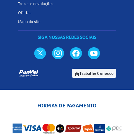
Trocas e devoluções
Ofertas
Mapa do site
SIGA NOSSAS REDES SOCIAIS
Trabalhe Conosco
assignment_ind
FORMAS DE PAGAMENTO