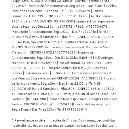
responsável: Crislane Oliveira dos Santos | CRF/RS - 590651 | AFE -
7270467 | Horário de funcionamento: Seg. a Sex. - Das 7:30h às 22hs.
Domingos e Feriados – Fechado | Tel (51) 999064279 | Panvel
Farmácias | Filial 739 – CNPJ 92.665.611/0514-05 | Av. Boqueirão –
1721 - Igara | CANOAS /RS | 92.410-350 | Farmacêutico responsável:
Lisiane Machado Ducatti Cunha | CRF/RS - 7962 | AFE 7734473
|Horário de funcionamento: Seg. a Sab. - Das 7hs às 21hs | Tel (51)
980479791| Panvel Farmácias | Filial 758 – CNPJ 92.665.611/0535-
30 | Av. Rua João Venzon Netto, 67 – Santa Catarina | CAXIAS DO
SUL/RS | 95032-200| Farmacêutico responsável: Marcelo de Mello
Maraschin | CRF/RS - 5072 | AFE 7776037 | Horário de
funcionamento: Seg. a Sex. - Das 8h às 22hs, Sab 8 – 18 h Domingos
Fechado | Tel (54) 996259744 | Panvel Farmácias | Filial 791 – CNPJ
92.665.611/0567-17 | Rua João Motta Espezim, 222 - Saco dos
Limões | Florianópolis/RS | 88045-400 | Farmacêutico responsável:
Igor Vinicius Sousa Assunção | CRF/SC 20284 | AFE 7841362 |Horário
de funcionamento: Seg. a Sex. - Das 8h às 22:00hs | Tel (48)
991337615| Panvel Farmácias | Filial 806 – CNPJ 92.665.611/0522-
15 | Rua Inocêncio Tobias, nº 131 - Parque Industrial Tomas Edson | São
Paulo/ SP |01.144-900 | Farmacêutico responsável: Douglas Cassin dos
Santos | CRF/SP 104682 | AFE 7752413 |Horário de funcionamento:
Seg. a Dom. - Das 7h às 23hs | Tel (11) 943826814
A Panvel segue as determinações da Anvisa. As informações contidas
neste site não devem ser usadas para automedicação e não substituem,