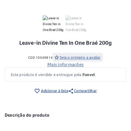
Leave-in Divine Ten In One Braé 200g
star
Seja o primeiro a avaliar
COD 10049814
Mais informações
Este produto é vendido e entregue pela
Panvel
.
share
favorite_border
Adicionar à lista
Compartilhar
Descrição do produto