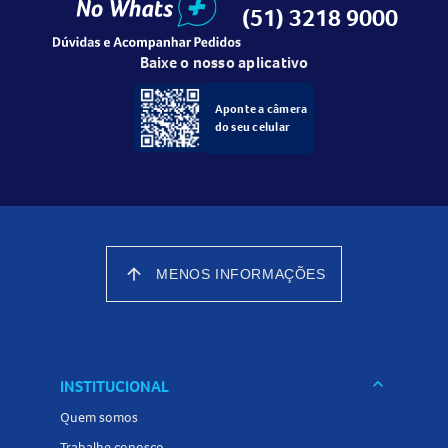
(51) 3218 9000
Baixe o nosso aplicativo
Aponte a câmera
do seu celular
arrow_upward
MENOS INFORMAÇÕES
keyboard_arrow_down
INSTITUCIONAL
Quem somos
Trabalhe conosco