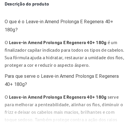
Descrição do produto
O que é o Leave-in Amend Prolonga E Regenera 40+
180g?
O
Leave-in Amend Prolonga E Regenera 40+ 180g
é um
finalizador capilar indicado para todos os tipos de cabelos.
Sua fórmula ajuda a hidratar, restaurar a umidade dos fios,
proteger a cor e reduzir o aspecto áspero.
Para que serve o Leave-in Amend Prolonga E Regenera
40+ 180g?
O
Leave-in Amend Prolonga E Regenera 40+ 180g
serve
para melhorar a penteabilidade, alinhar os fios, diminuir o
frizz e deixar os cabelos mais macios, brilhantes e com
toque sedoso. Também protege contra a ação dos raios
solares e agressões causadas por fontes de calor.