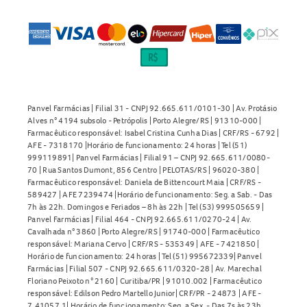
Panvel Farmácias | Filial 31 - CNPJ 92.665.611/0101-30 | Av. Protásio
Alves n° 4194 subsolo - Petrópolis | Porto Alegre/RS | 91310-000 |
Farmacêutico responsável: Isabel Cristina Cunha Dias | CRF/RS - 6792 |
AFE - 7318170 |Horário de funcionamento: 24 horas | Tel (51)
999119891| Panvel Farmácias | Filial 91 – CNPJ 92.665.611/0080-
70 | Rua Santos Dumont, 856 Centro | PELOTAS/RS | 96020-380 |
Farmacêutico responsável: Daniela de Bittencourt Maia | CRF/RS -
589427 | AFE 7239474 |Horário de funcionamento: Seg. a Sab. - Das
7h às 22h. Domingos e Feriados – 8h às 22h | Tel (53) 999505659 |
Panvel Farmácias | Filial 464 - CNPJ 92.665.611/0270-24 | Av.
Cavalhada n° 3860 | Porto Alegre/RS | 91740-000 | Farmacêutico
responsável: Mariana Cervo | CRF/RS - 535349 | AFE - 7421850 |
Horário de funcionamento: 24 horas | Tel (51) 995672339| Panvel
Farmácias | Filial 507 - CNPJ 92.665.611/0320-28 | Av. Marechal
Floriano Peixoto n° 2160 | Curitiba/PR | 91010.002 | Farmacêutico
responsável: Edilson Pedro Martello Junior| CRF/PR - 24873 | AFE -
7.41057.1| Horário de funcionamento: Seg. a Sex. - Das 7s às 23h.