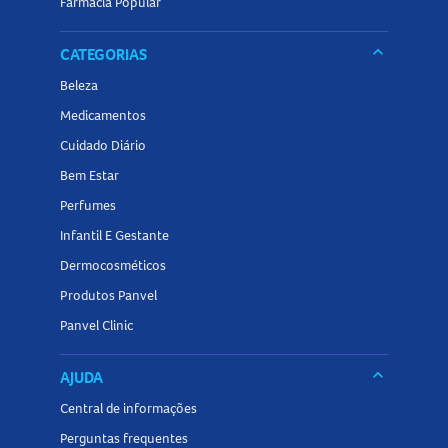
Farmácia Popular
keyboard_arrow_down
CATEGORIAS
Beleza
Medicamentos
Cuidado Diário
Bem Estar
Perfumes
Infantil E Gestante
Dermocosméticos
Produtos Panvel
Panvel Clinic
keyboard_arrow_down
AJUDA
Central de informações
Perguntas frequentes