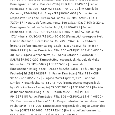
Domingos e Feriados - Das 7s às 23h | Tel (41) 991349216 | Panvel
Farmácias | Filial 701 - CNPJ 92.665.611/0192-77 | Av. Cristóvão
Colombo, 976/980| Porto Alegre/RS | 90560-001 | Farmacêutico
responsável: Crislane Oliveira dos Santos | CRF/RS - 590651 | AFE -
7270467 | Horário de funcionamento: Seg. a Sex. - Das 7:30h às 22hs.
Domingos e Feriados – Fechado | Tel (51) 999064279 | Panvel
Farmácias | Filial 739 – CNPJ 92.665.611/0514-05 | Av. Boqueirão –
1721 - Igara | CANOAS /RS | 92.410-350 | Farmacêutico responsável:
Lisiane Machado Ducatti Cunha | CRF/RS - 7962 | AFE 7734473
|Horário de funcionamento: Seg. a Sab. - Das 7hs às 21hs | Tel (51)
980479791| Panvel Farmácias | Filial 758 – CNPJ 92.665.611/0535-
30 | Av. Rua João Venzon Netto, 67 – Santa Catarina | CAXIAS DO
SUL/RS | 95032-200| Farmacêutico responsável: Marcelo de Mello
Maraschin | CRF/RS - 5072 | AFE 7776037 | Horário de
funcionamento: Seg. a Sex. - Das 8h às 22hs, Sab 8 – 18 h Domingos
Fechado | Tel (54) 996259744 | Panvel Farmácias | Filial 791 – CNPJ
92.665.611/0567-17 | Rua João Motta Espezim, 222 - Saco dos
Limões | Florianópolis/RS | 88045-400 | Farmacêutico responsável:
Igor Vinicius Sousa Assunção | CRF/SC 20284 | AFE 7841362 |Horário
de funcionamento: Seg. a Sex. - Das 8h às 22:00hs | Tel (48)
991337615| Panvel Farmácias | Filial 806 – CNPJ 92.665.611/0522-
15 | Rua Inocêncio Tobias, nº 131 - Parque Industrial Tomas Edson | São
Paulo/ SP |01.144-900 | Farmacêutico responsável: Douglas Cassin dos
Santos | CRF/SP 104682 | AFE 7752413 |Horário de funcionamento:
Seg. a Dom. - Das 7h às 23hs | Tel (11) 943826814