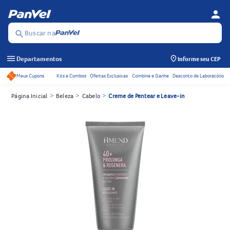
person
Menu d
Se
Buscar na
search
menu
Departamentos
Informe seu CEP
Meus Cupons
Kits e Combos
Ofertas Exclusivas
Combine e Ganhe
Desconto de Laboratório
Acessos rápidos do cabeçalho
>
>
>
Página Inicial
Beleza
Cabelo
Creme de Pentear e Leave-in