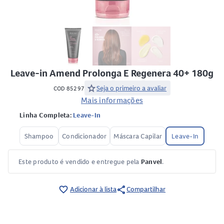
Leave-in Amend Prolonga E Regenera 40+ 180g
star
Seja o primeiro a avaliar
COD 85297
Mais informações
Linha Completa:
Leave-In
Shampoo
Condicionador
Máscara Capilar
Leave-In
Este produto é vendido e entregue pela
Panvel
.
share
favorite_border
Adicionar à lista
Compartilhar